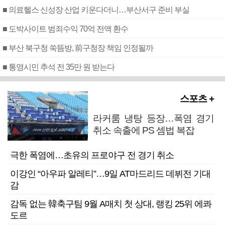
■ 의료헬스 신성장 산업 키운다더니…부산서구 준비 부실
■ 도박사이트 범죄수익 70억 전액 환수
■ 부산 북구청 쑥뜸방, 前구청장 책임 인정될까
■ 통영시민 추석 전 35만 원 받는다
스포츠 +
라커룸 냉탕 등장…폭염 경기
취소 속출에 PS 셈법 복잡
극한 폭염에…초유의 프로야구 전 경기 취소
이강인 “아우파 알레티”…9일 AT마드리드 데뷔전 기대
감
감독 없는 韓축구팀 9월 A매치 첫 상대, 랭킹 25위 에콰
도르