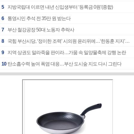
5
지방국립대 이르면 내년 신입생부터 ‘등록금 0원’(종합)
6
통영시민 추석 전 35만 원 받는다
7
부산 철강공장 50대 노동자 추락사
8
국힘 부산시당, ‘정이한 조력’ 시의원 윤리위에…‘한동훈 지지’도 신고접수
9
지역 상권도 말라죽을 판이라…가뭄 속 밀양물축제 강행 논란
10
탄소흡수력 높여 폭염 대응…부산 도시숲 지도 다시 그린다