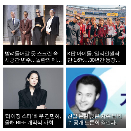
빨려들어갈 듯 스크린 속
K팝 아이돌, '밀리언셀러'
시공간 변주…놀란의 메시
단 1.6%…30년간 등장
지는 ‘전쟁 속죄’
1182개팀 전수조사
‘라이징 스타’ 배우 김민하,
친일 논란 빚은 가수 남인
올해 BIFF 개막식 사회자
수 공개 토론회 열린다.
확정