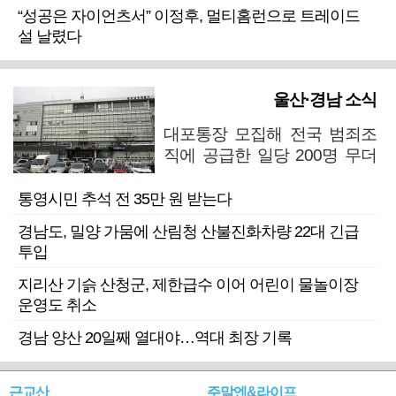
“성공은 자이언츠서” 이정후, 멀티홈런으로 트레이드
설 날렸다
울산·경남 소식
대포통장 모집해 전국 범죄조
직에 공급한 일당 200명 무더
기 검거
통영시민 추석 전 35만 원 받는다
경남도, 밀양 가뭄에 산림청 산불진화차량 22대 긴급
투입
지리산 기슭 산청군, 제한급수 이어 어린이 물놀이장
운영도 취소
경남 양산 20일째 열대야…역대 최장 기록
근교산
주말엔&라이프