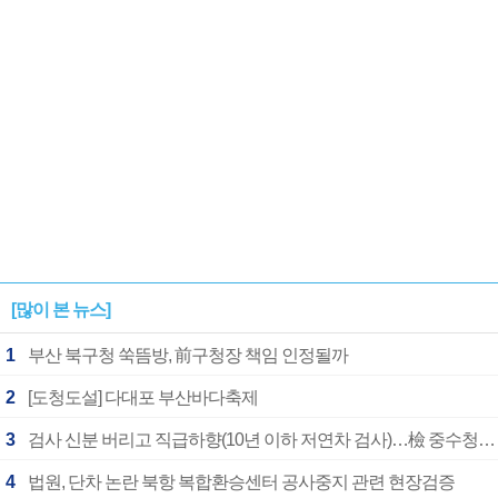
[많이 본 뉴스]
1
부산 북구청 쑥뜸방, 前구청장 책임 인정될까
2
[도청도설] 다대포 부산바다축제
3
검사 신분 버리고 직급하향(10년 이하 저연차 검사)…檢 중수청행 기피
4
법원, 단차 논란 북항 복합환승센터 공사중지 관련 현장검증