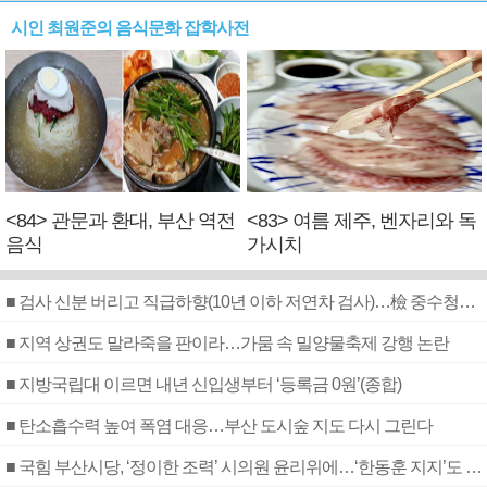
시인 최원준의 음식문화 잡학사전
<84> 관문과 환대, 부산 역전
<83> 여름 제주, 벤자리와 독
음식
가시치
■ 검사 신분 버리고 직급하향(10년 이하 저연차 검사)…檢 중수청행 기피
■ 지역 상권도 말라죽을 판이라…가뭄 속 밀양물축제 강행 논란
■ 지방국립대 이르면 내년 신입생부터 ‘등록금 0원’(종합)
■ 탄소흡수력 높여 폭염 대응…부산 도시숲 지도 다시 그린다
■ 국힘 부산시당, ‘정이한 조력’ 시의원 윤리위에…‘한동훈 지지’도 신고접수