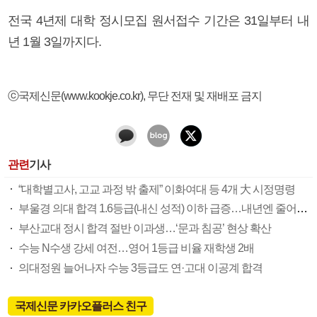
전국 4년제 대학 정시모집 원서접수 기간은 31일부터 내
년 1월 3일까지다.
ⓒ국제신문(www.kookje.co.kr), 무단 전재 및 재배포 금지
관련
기사
“대학별고사, 고교 과정 밖 출제” 이화여대 등 4개 大 시정명령
부울경 의대 합격 1.6등급(내신 성적) 이하 급증…내년엔 줄어들 듯
부산교대 정시 합격 절반 이과생…‘문과 침공’ 현상 확산
수능 N수생 강세 여전…영어 1등급 비율 재학생 2배
의대정원 늘어나자 수능 3등급도 연·고대 이공계 합격
국제신문 카카오플러스 친구