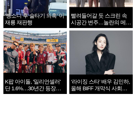
‘뺑소니 후 술타기 의혹’ 이
빨려들어갈 듯 스크린 속
재룡 재판행
시공간 변주…놀란의 메시
지는 ‘전쟁 속죄’
K팝 아이돌, '밀리언셀러'
‘라이징 스타’ 배우 김민하,
단 1.6%…30년간 등장
올해 BIFF 개막식 사회자
1182개팀 전수조사
확정