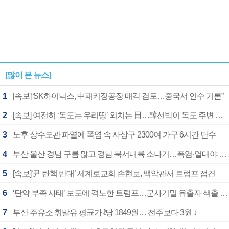
[많이 본 뉴스]
1
[속보]“SK하이닉스, 中패키징공장 매각 검토…중국서 인수 거론”
2
[속보] 여전히 ‘독도는 우리땅’ 외치는 日…韓선박이 독도 주변 해양조사 활동하자 반발
3
노후 상수도관 파열에 폭염 속 사상구 2300여 가구 6시간 단수
4
부산 울산 경남 구름 많고 경남 북서내륙 소나기…폭염·열대야 계속
5
[속보]‘尹 탄핵 반대’ 세계로교회 손현보, 백악관서 트럼프 접견
6
‘탄약 부족 사태’ 보도에 격노한 트럼프…군사기밀 유출자 색출 지시
7
부산 주유소 휘발유 평균가 ℓ당 1849원… 전주보다 3원 ↓