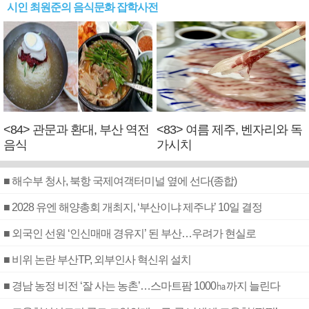
시인 최원준의 음식문화 잡학사전
<84> 관문과 환대, 부산 역전
<83> 여름 제주, 벤자리와 독
음식
가시치
■ 해수부 청사, 북항 국제여객터미널 옆에 선다(종합)
■ 2028 유엔 해양총회 개최지, ‘부산이냐 제주냐’ 10일 결정
■ 외국인 선원 ‘인신매매 경유지’ 된 부산…우려가 현실로
■ 비위 논란 부산TP, 외부인사 혁신위 설치
■ 경남 농정 비전 ‘잘 사는 농촌’…스마트팜 1000㏊까지 늘린다