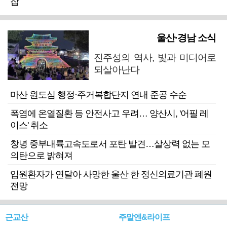
잡
울산·경남 소식
진주성의 역사, 빛과 미디어로
되살아난다
마산 원도심 행정·주거복합단지 연내 준공 수순
폭염에 온열질환 등 안전사고 우려… 양산시, '어필 레
이스' 취소
창녕 중부내륙고속도로서 포탄 발견…살상력 없는 모
의탄으로 밝혀져
입원환자가 연달아 사망한 울산 한 정신의료기관 폐원
전망
근교산
주말엔&라이프