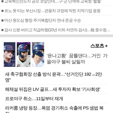
■ 교육혁신선도지 공모 코앞인데…구·군 난색에 교육청 ‘쩔쩔’
■ 르노 못 타는 부산시장…관용차 규정에 막힌 지역기업 응원
■ 마산 원도심 행정·주거복합단지 연내 준공 수순
■ 검사 신분 버리고 직급하향(10년 이하 저연차 검사)…檢 중수청행 기피
스포츠 +
‘윤나고황’ 꿈틀댄다…거인 가
을야구 불씨 살릴까
새 축구협회장 선출 방식 윤곽…“선거인단 192→2만
명”
해체설 뒤집은 LIV 골프…새 투자자 확보 ‘기사회생’
프로야구 취소…11일부터 재개
라커룸 냉탕 등장…폭염 경기취소 속출에 PS 셈법 복