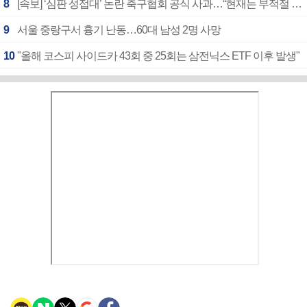
8
[속보] ‘심판 성접대’ 논란 축구협회 공식 사과…“현재는 부적절 행위 없어”
9
서울 중랑구서 흉기 난동…60대 남성 2명 사망
10
"올해 코스피 사이드카 43회 중 25회는 삼전닉스 ETF 이후 발생"