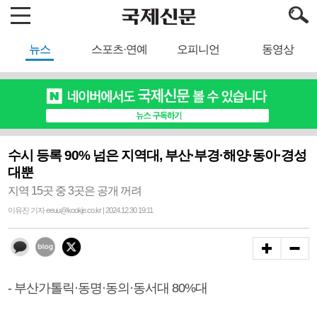
뉴스
스포츠·연예
오피니언
동영상
수시 등록 90% 넘은 지역대, 부산·부경·해양·동아·경성
대뿐
지역 15곳 중 3곳은 공개 꺼려
이유진 기자 eeuu@kookje.co.kr | 2024.12.30 19:11
- 부산가톨릭·동명·동의·동서대 80%대