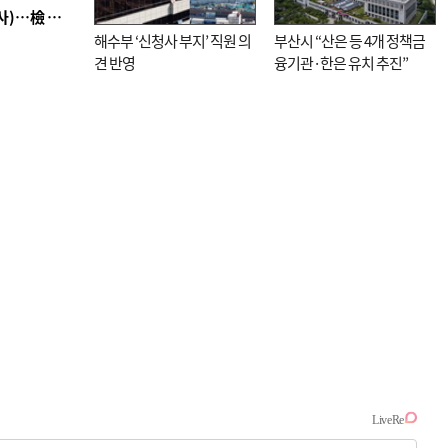
■ 검사 신분 버리고 직급하향(10년 이하 저연차 검사)…檢 중수청행 기피
해수부 ‘신청사 부지’ 직원 의
부산시 “산은 등 4개 정책금
견 반영
융기관·한은 유치 추진”