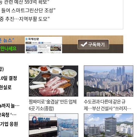
 관련 예산 593억 확보”
억 들여 스마트그린산단 조성”
집중 추진…지역부활 도모”
합)
10일 결정
 현실로
짬짜미로 ‘金겹살’ 만든 업체
수도권과 다른데 같은 규
■ 경남 농정 비전 ‘잘 사는 농촌’…스마트팜 1000㏊까지 늘린다
6곳 기소(종합)
제…부산 건설사 “쓰러지기
■ 교육혁신선도지 공모 코앞인데…구·군 난색에 교육청 ‘쩔쩔’
직전”
역기업 응원