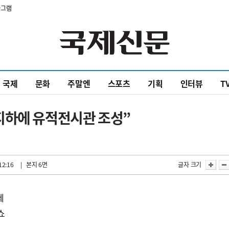
타그램
국제
문화
주말엔
스포츠
기획
인터뷰
T
지하에 유적전시관 조성”
12:16
| 본지 6면
글자 크기
제
쇼