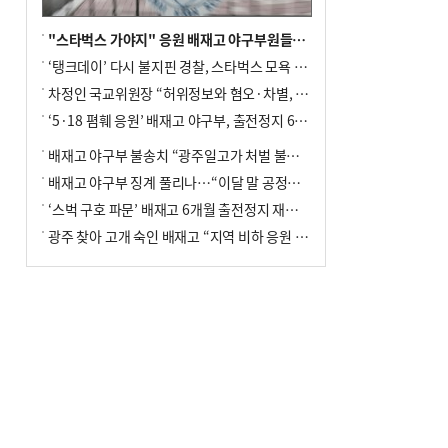
"스타벅스 가야지" 응원 배재고 야구부원들, 학교서 징계 처분
‘탱크데이’ 다시 불지핀 경찰, 스타벅스 모욕 혐의 압수수색
차정인 국교위원장 “허위정보와 혐오·차별, 학교 교실까지 유입"
‘5·18 폄훼 응원’ 배재고 야구부, 출전정지 6개월→1개월 감경
배재고 야구부 불송치 “광주일고가 처벌 불원 의사 표해”
배재고 야구부 징계 풀리나…“이달 말 공정위서 재심의”
‘스벅 구호 파문’ 배재고 6개월 출전정지 재심 신청키로
광주 찾아 고개 숙인 배재고 “지역 비하 응원 잘못”(종합)