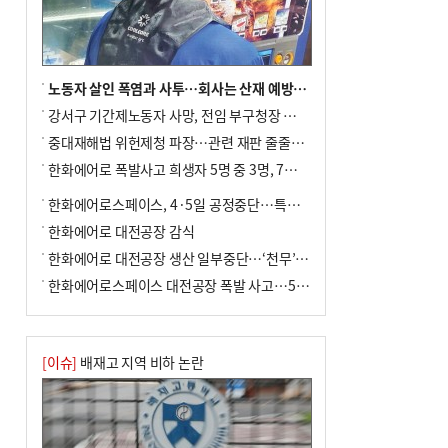
여 가구 6시간 단수
노동자 살인 폭염과 사투…회사는 산재 예방·전기료 절감 전력
강서구 기간제노동자 사망, 전임 부구청장 檢 송치
중대재해법 위헌제청 파장…관련 재판 줄줄이 브레이크
한화에어로 폭발사고 희생자 5명 중 3명, 7일 영면
한화에어로스페이스, 4·5일 공정중단…특별 안전점검
한화에어로 대전공장 감식
한화에어로 대전공장 생산 일부중단…‘천무’ 수출 비상
한화에어로스페이스 대전공장 폭발 사고…5명 사망·2명 부상(종합)
[이슈]
배재고 지역 비하 논란