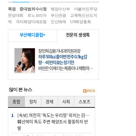
폭염
중대범죄수사청
해양수산부
더불어민주당
전당대회
르노코리아
부산관광
교육혁신선도지
역
극지해양미래포럼
인신매매
UN해양총회
부산메디클럽+
전문의 생생톡
장민희김용기내과의원과장
하루 500㎉ 줄이면 한주 0.5㎏ 감
량…비만치료는 장기전
비만은 이제 더는 체중이나 체형의 문
제가 아니다. 하나의 질병으로 인지
하고 치료와 관리를 해야 한다. 세계
보건기구(WHO)는 이미 1994년 비만
많이 본 뉴스
을 인류의 중요한
종합
정치
경제
사회
스포츠
1
[속보] 여전히 ‘독도는 우리땅’ 외치는 日…
韓선박이 독도 주변 해양조사 활동하자 반
발