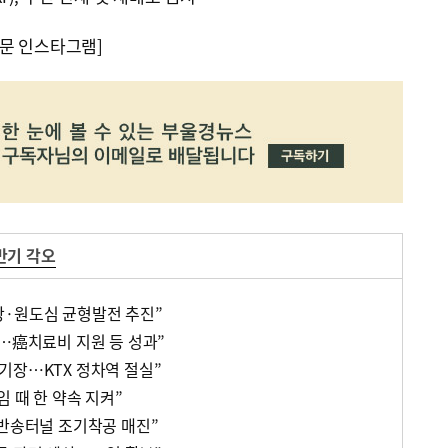
문 인스타그램]
반기 각오
항·원도심 균형발전 추진”
틀…癌치료비 지원 등 성과”
기장…KTX 정차역 절실”
임 때 한 약속 지켜”
…반송터널 조기착공 매진”