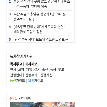
2
부산 울산 경남 구름 많고 경남 북서내륙 소
나기…폭염·열대야 계속
3
부산 주유소 휘발유 평균가 ℓ당 1849원…
전주보다 3원 ↓
4
[속보]‘尹 탄핵 반대’ 세계로교회 손현보,
백악관서 트럼프 접견
5
‘탄약 부족 사태’ 보도에 격노한 트럼프…
군사기밀 유출자 색출 지시
6
[속보] ‘심판 성접대’ 논란 축구협회 공식 사
독자참여 게시판
과…“현재는 부적절 행위 없어”
독자투고
|
기사제보
7
"올해 코스피 사이드카 43회 중 25회는 삼
인사
|
모임
|
개업
|
결혼
|
출산
|
동정
|
부고
전닉스 ETF 이후 발생"
산행안내
|
산행후기
|
산행사진
8
서울 중랑구서 흉기 난동…60대 남성 2명
등산
가이드
|
낚시
가이드
사망
9
부산 앞바다에 기름 425ℓ 유출한 러시아 화
물선 적발
[이슈]
산업재해
10
노후 상수도관 파열에 폭염 속 사상구 2300