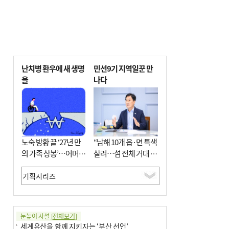
난치병 환우에 새 생명
민선9기 지역일꾼 만
을
나다
노숙 방황 끝 ‘27년 만
“남해 10개 읍·면 특색
의 가족 상봉’…어머니
살려…섬 전체 거대 정
와 행복 꿈꿔
원으로 조성”
눈높이 사설
[전체보기]
세계유산을 함께 지키자는 ‘부산 선언’