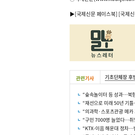
▶
[국제신문 페이스북]
[국제신
기초단체장 후
관련
기사
“숲속놀이터 등 성과…북
“재선으로 미래 50년 기
“의과학·스포츠관광 메카 
“구민 7000명 늘었다…취
“KTX-이음 해운대 정차