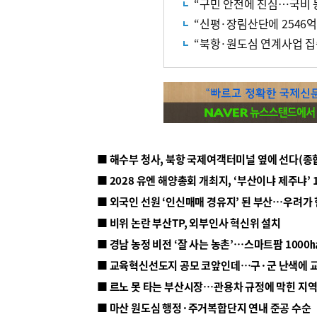
“구민 안전에 진심…국비 등
“신평·장림산단에 2546
“북항·원도심 연계사업 
■ 해수부 청사, 북항 국제여객터미널 옆에 선다(종
■ 2028 유엔 해양총회 개최지, ‘부산이냐 제주냐’ 
■ 외국인 선원 ‘인신매매 경유지’ 된 부산…우려가
■ 비위 논란 부산TP, 외부인사 혁신위 설치
■ 르노 못 타는 부산시장…관용차 규정에 막힌 지
■ 마산 원도심 행정·주거복합단지 연내 준공 수순