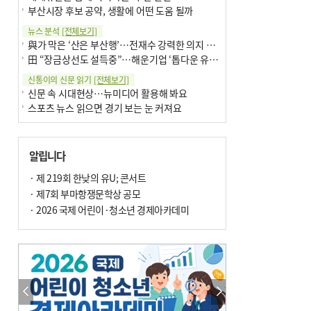
부산시장 후보 공약, 생활에 어떤 도움 될까
뉴스 분석
[전체보기]
與가 막은 ‘산은 부산행’…전재수 강력한 의지 표명 없인 공염불
田 “장금상선도 설득중”…해운기업 ‘톱다운 유치전’ 가속
신통이의 신문 읽기
[전체보기]
신문 속 시대현상…뉴미디어 활용해 봐요
스포츠 뉴스 읽으면 경기 보는 눈 커져요
어떻게 생각하십니까
[전체보기]
구·군 승진 축하화분 관행 없애자니 소상공인 울상
알립니다
3년째 병상에 있는 구의원…의정활동 못해도 월급 그대로
팩트체크
· 제 219회 한낮의 유U; 콘서트
[전체보기]
금정산 반려견 데리고 갈 수 있나…알아보니 ‘국립공원은 출입 불가’
· 제7회 부마항쟁문학상 공모
서울 도림천도 공업용수 활용한다는 사례, 정수 없이 한강물 공급…수질만 공업용수
· 2026 국제 어린이·청소년 경제아카데미
포토에세이
[전체보기]
연꽃 위 개개비
의령 한우산 털중나리
한 손 뉴스
[전체보기]
시민이 개발한 폭염 대응 앱 ‘그늘로’ 길안내 지도 등 인기
골목 맛집 발굴 고메 셀렉션…부산시, 페스티벌 시월 연계