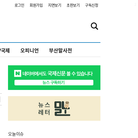
2
로그인
회원가입
지면보기
초판보기
구독신청
V국제
오피니언
부산말사전
오늘
이슈