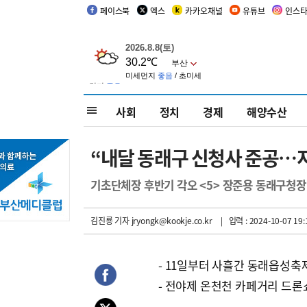
페이스북
엑스
카카오채널
유튜브
인스
사회
정치
경제
해양수산
“내달 동래구 신청사 준공…
기초단체장 후반기 각오 <5> 장준용 동래구청장
김진룡 기자
jryongk@kookje.co.kr
| 입력 : 2024-10-07 19:
- 11일부터 사흘간 동래읍성축
- 전야제 온천천 카페거리 드론