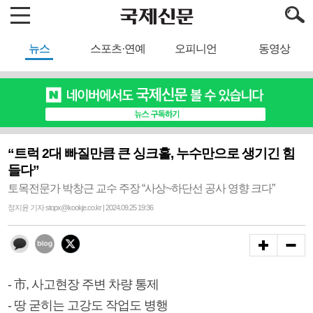
뉴스
스포츠·연예
오피니언
동영상
“트럭 2대 빠질만큼 큰 싱크홀, 누수만으로 생기긴 힘
들다”
토목전문가 박창근 교수 주장 “사상~하단선 공사 영향 크다”
정지윤 기자 stopx@kookje.co.kr | 2024.09.25 19:36
- 市, 사고현장 주변 차량 통제
- 땅 굳히는 고강도 작업도 병행