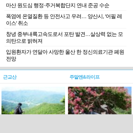
마산 원도심 행정·주거복합단지 연내 준공 수순
폭염에 온열질환 등 안전사고 우려… 양산시, '어필 레
이스' 취소
창녕 중부내륙고속도로서 포탄 발견…살상력 없는 모
의탄으로 밝혀져
입원환자가 연달아 사망한 울산 한 정신의료기관 폐원
전망
근교산
주말엔&라이프