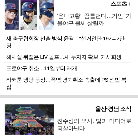
스포츠 +
‘윤나고황’ 꿈틀댄다…거인 가
을야구 불씨 살릴까
새 축구협회장 선출 방식 윤곽…“선거인단 192→2만
명”
해체설 뒤집은 LIV 골프…새 투자자 확보 ‘기사회생’
프로야구 취소…11일부터 재개
라커룸 냉탕 등장…폭염 경기취소 속출에 PS 셈법 복
잡
울산·경남 소식
진주성의 역사, 빛과 미디어로
되살아난다