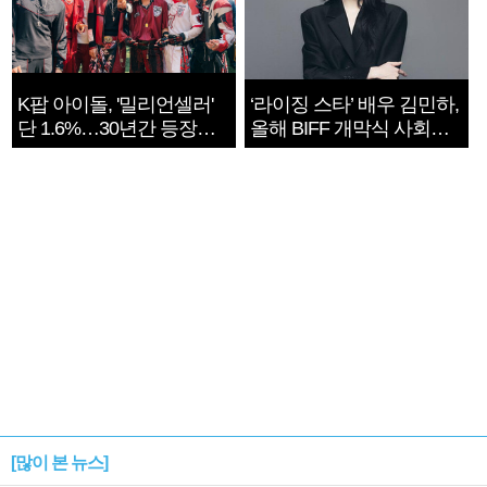
K팝 아이돌, '밀리언셀러'
‘라이징 스타’ 배우 김민하,
단 1.6%…30년간 등장
올해 BIFF 개막식 사회자
1182개팀 전수조사
확정
[많이 본 뉴스]