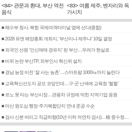
<84> 관문과 환대, 부산 역전
<83> 여름 제주, 벤자리와 독
음식
가시치
■ 해수부 청사, 북항 국제여객터미널 옆에 선다(종합)
■ 2028 유엔 해양총회 개최지, ‘부산이냐 제주냐’ 10일 결정
■ 외국인 선원 ‘인신매매 경유지’ 된 부산…우려가 현실로
■ 비위 논란 부산TP, 외부인사 혁신위 설치
■ 경남 농정 비전 ‘잘 사는 농촌’…스마트팜 1000㏊까지 늘린다
■ 교육혁신선도지 공모 코앞인데…구·군 난색에 교육청 ‘쩔쩔’
■ 르노 못 타는 부산시장…관용차 규정에 막힌 지역기업 응원
■ 마산 원도심 행정·주거복합단지 연내 준공 수순
■ 검사 신분 버리고 직급하향(10년 이하 저연차 검사)…檢 중수청행 기피