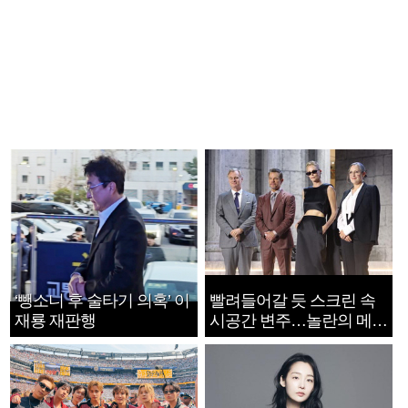
‘뺑소니 후 술타기 의혹’ 이
빨려들어갈 듯 스크린 속
재룡 재판행
시공간 변주…놀란의 메시
지는 ‘전쟁 속죄’