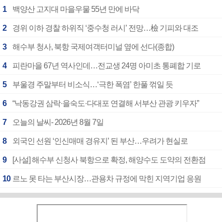
1
백양산 고지대 마을우물 55년 만에 바닥
2
경위 이하 경찰 하위직 ‘중수청 러시’ 전망…檢 기피와 대조
3
해수부 청사, 북항 국제여객터미널 옆에 선다(종합)
4
피란마을 67년 역사인데…전교생 24명 아미초 통폐합 기로
5
부울경 주말부터 비소식…‘극한 폭염’ 한풀 꺾일 듯
6
“낙동강권 삼락·을숙도·다대포 연결해 서부산 관광 키우자”
7
오늘의 날씨- 2026년 8월 7일
8
외국인 선원 ‘인신매매 경유지’ 된 부산…우려가 현실로
9
[사설] 해수부 신청사 북항으로 확정, 해양수도 도약의 전환점
10
르노 못 타는 부산시장…관용차 규정에 막힌 지역기업 응원