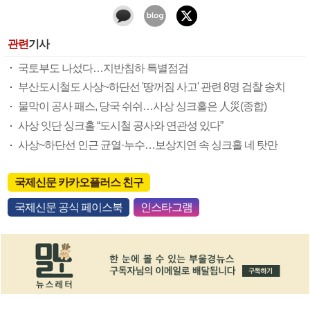
관련
기사
국토부도 나섰다…지반침하 특별점검
부산도시철도 사상~하단선 '땅꺼짐 사고' 관련 8명 검찰 송치
물막이 공사 패스, 당국 쉬쉬…사상 싱크홀은 人災(종합)
사상 잇단 싱크홀 “도시철 공사와 연관성 있다”
사상~하단선 인근 균열·누수…보상지연 속 싱크홀 네 탓만
국제신문 카카오플러스 친구
국제신문 공식 페이스북
인스타그램