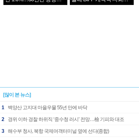
1182개팀 전수조사
확정
[많이 본 뉴스]
1
백양산 고지대 마을우물 55년 만에 바닥
2
경위 이하 경찰 하위직 ‘중수청 러시’ 전망…檢 기피와 대조
3
해수부 청사, 북항 국제여객터미널 옆에 선다(종합)