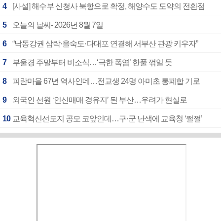
4
[사설] 해수부 신청사 북항으로 확정, 해양수도 도약의 전환점
5
오늘의 날씨- 2026년 8월 7일
6
“낙동강권 삼락·을숙도·다대포 연결해 서부산 관광 키우자”
7
부울경 주말부터 비소식…‘극한 폭염’ 한풀 꺾일 듯
8
피란마을 67년 역사인데…전교생 24명 아미초 통폐합 기로
9
외국인 선원 ‘인신매매 경유지’ 된 부산…우려가 현실로
10
교육혁신선도지 공모 코앞인데…구·군 난색에 교육청 ‘쩔쩔’