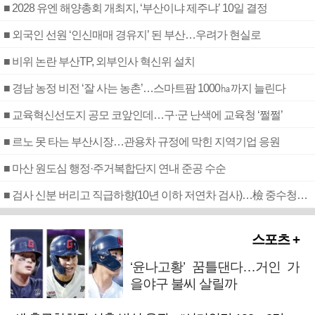
■ 2028 유엔 해양총회 개최지, ‘부산이냐 제주냐’ 10일 결정
■ 외국인 선원 ‘인신매매 경유지’ 된 부산…우려가 현실로
■ 비위 논란 부산TP, 외부인사 혁신위 설치
■ 경남 농정 비전 ‘잘 사는 농촌’…스마트팜 1000㏊까지 늘린다
■ 교육혁신선도지 공모 코앞인데…구·군 난색에 교육청 ‘쩔쩔’
■ 르노 못 타는 부산시장…관용차 규정에 막힌 지역기업 응원
■ 마산 원도심 행정·주거복합단지 연내 준공 수순
■ 검사 신분 버리고 직급하향(10년 이하 저연차 검사)…檢 중수청행 기피
스포츠 +
‘윤나고황’ 꿈틀댄다…거인 가
을야구 불씨 살릴까