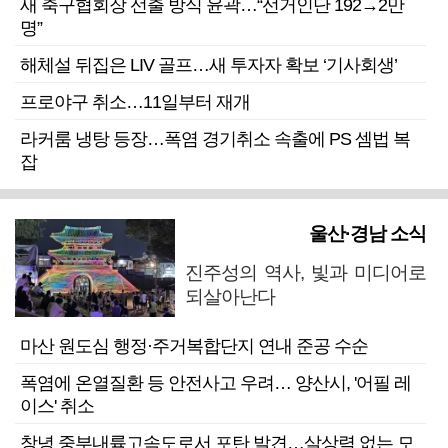
새 축구협회장 선출 방식 윤곽…“선거인단 192→2만
명”
해체설 뒤집은 LIV 골프…새 투자자 확보 ‘기사회생’
프로야구 취소…11일부터 재개
라커룸 냉탕 등장…폭염 경기취소 속출에 PS 셈법 복
잡
울산·경남 소식
진주성의 역사, 빛과 미디어로
되살아난다
마산 원도심 행정·주거복합단지 연내 준공 수순
폭염에 온열질환 등 안전사고 우려… 양산시, '어필 레
이스' 취소
창녕 중부내륙고속도로서 포탄 발견…살상력 없는 모