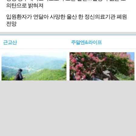
의탄으로 밝혀져
입원환자가 연달아 사망한 울산 한 정신의료기관 폐원
전망
근교산
주말엔&라이프
근교산&그너머…상주·문경
폭염보다 더 뜨거워라…100
청화산~시루봉
일을 붉게 불태울 ‘선비정신’
피었네
PC버전
엑스
페이스북