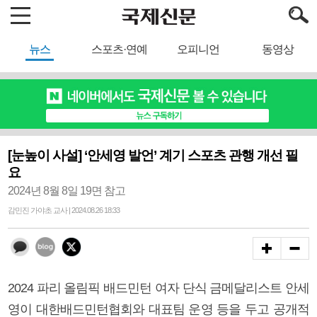
뉴스
스포츠·연예
오피니언
동영상
[눈높이 사설] ‘안세영 발언’ 계기 스포츠 관행 개선 필
요
2024년 8월 8일 19면 참고
감민진 가야초 교사 | 2024.08.26 18:33
2024 파리 올림픽 배드민턴 여자 단식 금메달리스트 안세
영이 대한배드민턴협회와 대표팀 운영 등을 두고 공개적