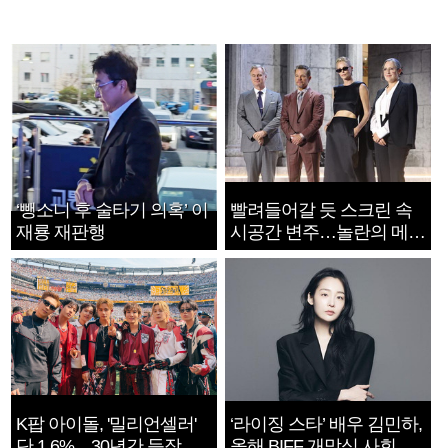
‘뺑소니 후 술타기 의혹’ 이
빨려들어갈 듯 스크린 속
재룡 재판행
시공간 변주…놀란의 메시
지는 ‘전쟁 속죄’
K팝 아이돌, '밀리언셀러'
‘라이징 스타’ 배우 김민하,
단 1.6%…30년간 등장
올해 BIFF 개막식 사회자