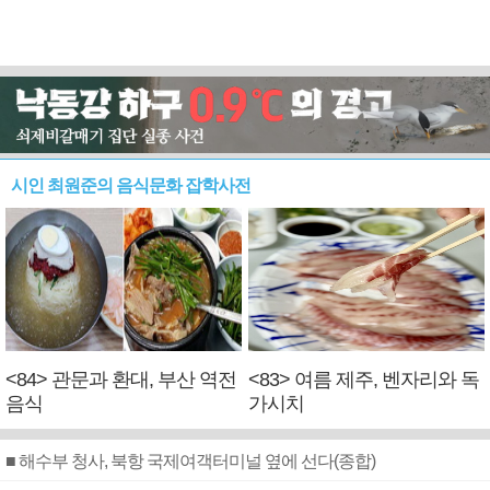
시인 최원준의 음식문화 잡학사전
<84> 관문과 환대, 부산 역전
<83> 여름 제주, 벤자리와 독
음식
가시치
■ 해수부 청사, 북항 국제여객터미널 옆에 선다(종합)