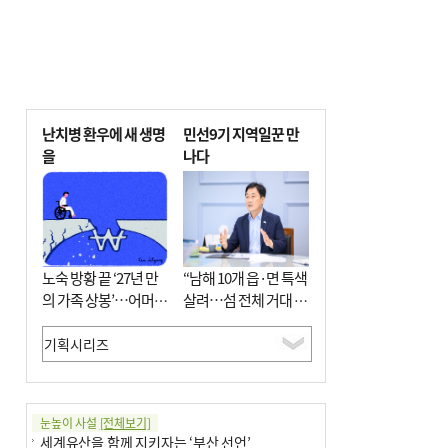
난치병 환우에 새 생명
민선9기 지역일꾼 만
을
나다
노숙 방황 끝 ‘27년 만
“남해 10개 읍·면 특색
의 가족 상봉’…어머니
살려…섬 전체 거대 정
와 행복 꿈꿔
원으로 조성”
눈높이 사설
[전체보기]
세계유산을 함께 지키자는 ‘부산 선언’