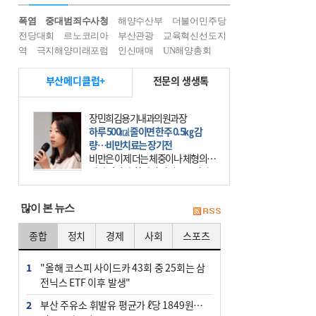
폭염
중대범죄수사청
해양수산부
더불어민주당
전당대회
르노코리아
부산관광
교육혁신선도지
역
극지해양미래포럼
인신매매
UN해양총회
부산메디클럽+
전문의 생생톡
장민희김용기내과의원과장
하루 500㎉ 줄이면 한주 0.5㎏ 감
량…비만치료는 장기전
비만은 이제 더는 체중이나 체형의 문
제가 아니다. 하나의 질병으로 인지
하고 치료와 관리를 해야 한다. 세계
보건기구(WHO)는 이미 1994년 비만
많이 본 뉴스
을 인류의 중요한
종합
정치
경제
사회
스포츠
1
"올해 코스피 사이드카 43회 중 25회는 삼
전닉스 ETF 이후 발생"
2
부산 주유소 휘발유 평균가 ℓ당 1849원…