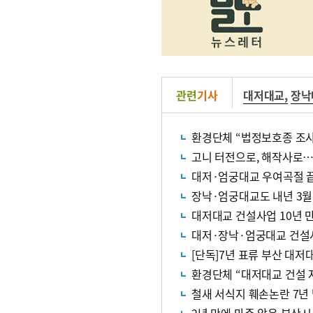
관련
기사
대저대교
,
장낙
환경단체 “법정보호종 조사
고니 터전으로, 해작사로
대저·엄궁대교 우여곡절 끝
장낙·엄궁대교도 내년 3월
대저대교 건설사업 10년 
대저·장낙·엄궁대교 건설
[단독]7년 표류 부산 대저
환경단체 “대저대교 건설 
철새 서식지 훼손논란 7년