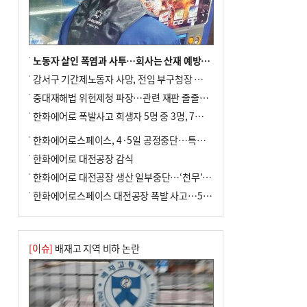
노동자 살인 폭염과 사투…회사는 산재 예방·전기료 절감 전력
강서구 기간제노동자 사망, 전임 부구청장 檢 송치
중대재해법 위헌제청 파장…관련 재판 줄줄이 브레이크
한화에어로 폭발사고 희생자 5명 중 3명, 7일 영면
한화에어로스페이스, 4·5일 공정중단…특별 안전점검
한화에어로 대전공장 감식
한화에어로 대전공장 생산 일부중단…‘천무’ 수출 비상
한화에어로스페이스 대전공장 폭발 사고…5명 사망·2명 부상(종합)
[이슈]
배재고 지역 비하 논란