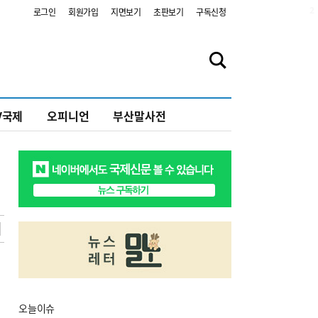
2
로그인
회원가입
지면보기
초판보기
구독신청
V국제
오피니언
부산말사전
오늘
이슈