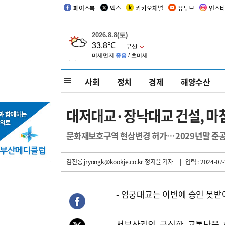
페이스북
엑스
카카오채널
유튜브
인스
사회
정치
경제
해양수산
대저대교·장낙대교 건설, 마
문화재보호구역 현상변경 허가…2029년말 준공
김진룡 jryongk@kookje.co.kr
정지윤 기자
| 입력 : 2024-07-
- 엄궁대교는 이번에 승인 못받
서부산권의 극심한 교통난을 