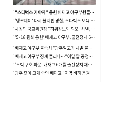
"스타벅스 가야지" 응원 배재고 야구부원들, 학교서 징계 처분
‘탱크데이’ 다시 불지핀 경찰, 스타벅스 모욕 혐의 압수수색
차정인 국교위원장 “허위정보와 혐오·차별, 학교 교실까지 유입"
‘5·18 폄훼 응원’ 배재고 야구부, 출전정지 6개월→1개월 감경
배재고 야구부 불송치 “광주일고가 처벌 불원 의사 표해”
배재고 야구부 징계 풀리나…“이달 말 공정위서 재심의”
‘스벅 구호 파문’ 배재고 6개월 출전정지 재심 신청키로
광주 찾아 고개 숙인 배재고 “지역 비하 응원 잘못”(종합)