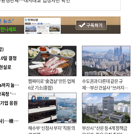
시-환경단체…대저대교 입장차만 확인
합)
10일 결정
 현실로
짬짜미로 ‘金겹살’ 만든 업체
수도권과 다른데 같은 규
■ 경남 농정 비전 ‘잘 사는 농촌’…스마트팜 1000㏊까지 늘린다
6곳 기소(종합)
제…부산 건설사 “쓰러지기
■ 교육혁신선도지 공모 코앞인데…구·군 난색에 교육청 ‘쩔쩔’
직전”
역기업 응원
■ 검사 신분 버리고 직급하향(10년 이하 저연차 검사)…檢 중수청행 기피
해수부 ‘신청사 부지’ 직원 의
부산시 “산은 등 4개 정책금