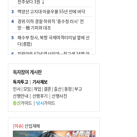
전주보다 3원 ↓
3
백양산 고지대 마을우물 55년 만에 바닥
4
경위 이하 경찰 하위직 ‘중수청 러시’ 전
망…檢 기피와 대조
5
해수부 청사, 북항 국제여객터미널 옆에 선
다(종합)
6
피란마을 67년 역사인데…전교생 24명 아
미초 통폐합 기로
7
부울경 주말부터 비소식…‘극한 폭염’ 한풀
독자참여 게시판
꺾일 듯
독자투고
|
기사제보
8
“낙동강권 삼락·을숙도·다대포 연결해 서
인사
|
모임
|
개업
|
결혼
|
출산
|
동정
|
부고
부산 관광 키우자”
산행안내
|
산행후기
|
산행사진
9
오늘의 날씨- 2026년 8월 7일
등산
가이드
|
낚시
가이드
10
외국인 선원 ‘인신매매 경유지’ 된 부산…
우려가 현실로
[이슈]
산업재해