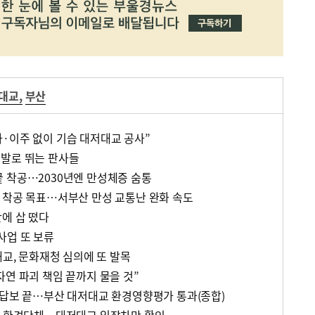
대교
,
부산
·이주 없이 기습 대저대교 공사”
…발로 뛰는 판사들
 착공…2030년엔 만성체증 숨통
 착공 목표…서부산 만성 교통난 완화 속도
만에 삽 떴다
사업 또 보류
대교, 문화재청 심의에 또 발목
자연 파괴 책임 끝까지 물을 것”
 답보 끝…부산 대저대교 환경영향평가 통과(종합)