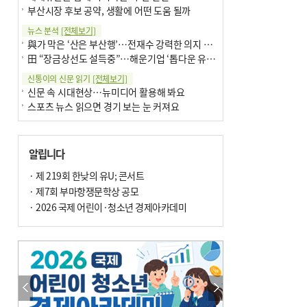
부산시장 후보 공약, 생활에 어떤 도움 될까
뉴스 분석
[전체보기]
與가 막은 ‘산은 부산행’…전재수 강력한 의지 표명 없인 공염불
田 “장금상선도 설득중”…해운기업 ‘톱다운 유치전’ 가속
신통이의 신문 읽기
[전체보기]
신문 속 시대현상…뉴미디어 활용해 봐요
스포츠 뉴스 읽으면 경기 보는 눈 커져요
어떻게 생각하십니까
[전체보기]
구·군 승진 축하화분 관행 없애자니 소상공인 울상
알립니다
3년째 병상에 있는 구의원…의정활동 못해도 월급 그대로
팩트체크
· 제 219회 한낮의 유U; 콘서트
[전체보기]
금정산 반려견 데리고 갈 수 있나…알아보니 ‘국립공원은 출입 불가’
· 제7회 부마항쟁문학상 공모
서울 도림천도 공업용수 활용한다는 사례, 정수 없이 한강물 공급…수질만 공업용수
· 2026 국제 어린이·청소년 경제아카데미
포토에세이
[전체보기]
연꽃 위 개개비
의령 한우산 털중나리
한 손 뉴스
[전체보기]
시민이 개발한 폭염 대응 앱 ‘그늘로’ 길안내 지도 등 인기
골목 맛집 발굴 고메 셀렉션…부산시, 페스티벌 시월 연계