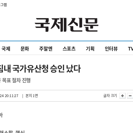
타그램
국제
문화
주말엔
스포츠
기획
인터뷰
T
침내 국가유산청 승인 났다
 목표 절차 진행
24 20:11:27
| 본지 1면
글자 크기
아
해소할 핵심