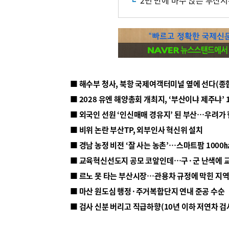
2년 만에 마주 앉은 부산
■ 해수부 청사, 북항 국제여객터미널 옆에 선다(종
■ 2028 유엔 해양총회 개최지, ‘부산이냐 제주냐’ 
■ 외국인 선원 ‘인신매매 경유지’ 된 부산…우려가
■ 비위 논란 부산TP, 외부인사 혁신위 설치
■ 르노 못 타는 부산시장…관용차 규정에 막힌 지
■ 마산 원도심 행정·주거복합단지 연내 준공 수순