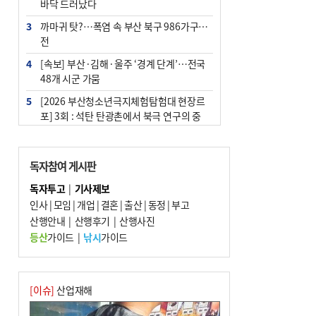
바닥 드러났다
3
까마귀 탓?…폭염 속 부산 북구 986가구 정
전
4
[속보] 부산·김해·울주 ‘경계 단계’…전국
48개 시군 가뭄
5
[2026 부산청소년극지체험탐험대 현장르
포] 3회 : 석탄 탄광촌에서 북극 연구의 중
심지로
6
부산·울산·경남 폭염 속 소나기·비…무더
독자참여 게시판
위는 지속
독자투고
|
기사제보
7
‘혐오표현’ 쓰면 지방공무원 최대 파면까지
인사
|
모임
|
개업
|
결혼
|
출산
|
동정
|
부고
중징계
산행안내
|
산행후기
|
산행사진
8
부산 해운대구 아파트 14층서 불…실외기
등산
가이드
|
낚시
가이드
과열 추정
9
이임생, 홍명보 선임 독단적 결정 아냐…면
담 메모 제출
[이슈]
산업재해
10
김해시의회, 11일 544억 원 규모 민생지원