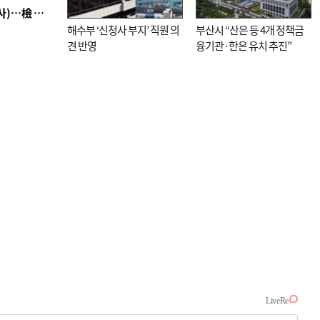
■ 검사 신분 버리고 직급하향(10년 이하 저연차 검사)…檢 중수청행 기피
해수부 ‘신청사 부지’ 직원 의
부산시 “산은 등 4개 정책금
견 반영
융기관·한은 유치 추진”