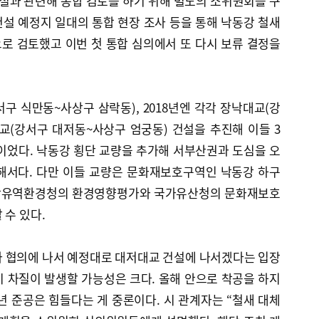
설과 관련해 종합 검토를 하기 위해 별도의 소위원회를 구
건설 예정지 일대의 통합 현장 조사 등을 통해 낙동강 철새
로 검토했고 이번 첫 통합 심의에서 또 다시 보류 결정을
서구 식만동~사상구 삼락동), 2018년엔 각각 장낙대교(강
교(강서구 대저동~사상구 엄궁동) 건설을 추진해 이들 3
정이었다. 낙동강 횡단 교량을 추가해 서부산권과 도심을 오
해서다. 다만 이들 교량은 문화재보호구역인 낙동강 하구
강유역환경청의 환경영향평가와 국가유산청의 문화재보호
 수 있다.
가 협의에 나서 예정대로 대저대교 건설에 나서겠다는 입장
 차질이 발생할 가능성은 크다. 올해 안으로 착공을 하지
9년 준공은 힘들다는 게 중론이다. 시 관계자는 “철새 대체