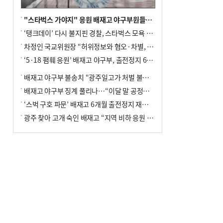
"스타벅스 가야지" 응원 배재고 야구부원들, 학교서 징계 처분
‘탱크데이’ 다시 불지핀 경찰, 스타벅스 모욕 혐의 압수수색
차정인 국교위원장 “허위정보와 혐오·차별, 학교 교실까지 유입"
‘5·18 폄훼 응원’ 배재고 야구부, 출전정지 6개월→1개월 감경
배재고 야구부 불송치 “광주일고가 처벌 불원 의사 표해”
배재고 야구부 징계 풀리나…“이달 말 공정위서 재심의”
‘스벅 구호 파문’ 배재고 6개월 출전정지 재심 신청키로
광주 찾아 고개 숙인 배재고 “지역 비하 응원 잘못”(종합)