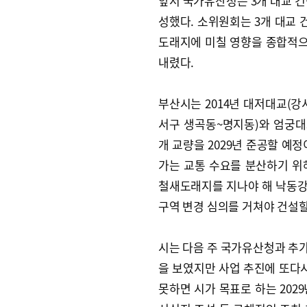
앞서 국가유산청은 3개 대교 건
성했다. 소위원회는 3개 대교 
도래지에 미칠 영향을 종합적으
내렸다.
부산시는 2014년 대저대교(강
서구 생곡동~명지동)와 엄궁대
개 교량을 2029년 준공할 예
가는 교통 수요를 분산하기 위
철새도래지를 지나야 해 낙동
구역 변경 심의를 거쳐야 건설할
시는 다음 주 국가유산청과 추
을 보였지만 사업 추진에 또다시
못하면 시가 목표로 하는 202