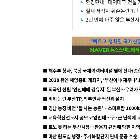
환경단체 “대저대교 건설 
철새 서식지 훼손논란 7년
2년 만에 마주 앉은 부산
■ 해수부 청사, 북항 국제여객터미널 옆에 선다(종
■ 2028 유엔 해양총회 개최지, ‘부산이냐 제주냐’ 
■ 외국인 선원 ‘인신매매 경유지’ 된 부산…우려가
■ 비위 논란 부산TP, 외부인사 혁신위 설치
■ 르노 못 타는 부산시장…관용차 규정에 막힌 지
■ 마산 원도심 행정·주거복합단지 연내 준공 수순