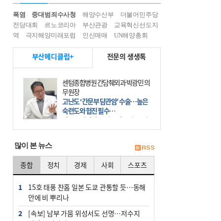
폭염
중대범죄수사청
해양수산부
더불어민주당
전당대회
르노코리아
부산관광
교육혁신선도지
역
극지해양미래포럼
인신매매
UN해양총회
부산메디클럽+
전문의 생생톡
센텀종합병원 간담췌외과 박광민 의
무원장
고난도 ‘간문부 담관암’ 수술…높은
숙련도와 협진 필수
간문부 담관암(클라츠킨 종양)은 좌
우 간에서 나오는, 담관(담즙 배출 경
로)이 합쳐지는 부위인 ‘간문부(肝門
많이 본 뉴스
部)’에 생기는 악성 종양이다. 간동맥
문맥 림프절 담
종합
정치
경제
사회
스포츠
1
15호 태풍 찬홈 일본 도쿄 관통할 듯…동해
안에 비 뿌리나
2
[속보] 남부 가뭄 위성서도 선명…저수지