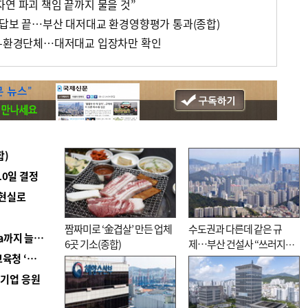
자연 파괴 책임 끝까지 물을 것”
 답보 끝…부산 대저대교 환경영향평가 통과(종합)
시-환경단체…대저대교 입장차만 확인
합)
10일 결정
 현실로
짬짜미로 ‘金겹살’ 만든 업체
수도권과 다른데 같은 규
■ 경남 농정 비전 ‘잘 사는 농촌’…스마트팜 1000㏊까지 늘린다
6곳 기소(종합)
제…부산 건설사 “쓰러지기
■ 교육혁신선도지 공모 코앞인데…구·군 난색에 교육청 ‘쩔쩔’
직전”
역기업 응원