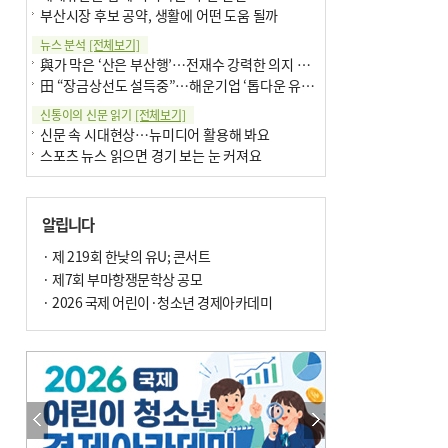
부산시장 후보 공약, 생활에 어떤 도움 될까
뉴스 분석
[전체보기]
與가 막은 ‘산은 부산행’…전재수 강력한 의지 표명 없인 공염불
田 “장금상선도 설득중”…해운기업 ‘톱다운 유치전’ 가속
신통이의 신문 읽기
[전체보기]
신문 속 시대현상…뉴미디어 활용해 봐요
스포츠 뉴스 읽으면 경기 보는 눈 커져요
어떻게 생각하십니까
[전체보기]
구·군 승진 축하화분 관행 없애자니 소상공인 울상
알립니다
3년째 병상에 있는 구의원…의정활동 못해도 월급 그대로
팩트체크
· 제 219회 한낮의 유U; 콘서트
[전체보기]
금정산 반려견 데리고 갈 수 있나…알아보니 ‘국립공원은 출입 불가’
· 제7회 부마항쟁문학상 공모
서울 도림천도 공업용수 활용한다는 사례, 정수 없이 한강물 공급…수질만 공업용수
· 2026 국제 어린이·청소년 경제아카데미
포토에세이
[전체보기]
연꽃 위 개개비
의령 한우산 털중나리
한 손 뉴스
[전체보기]
시민이 개발한 폭염 대응 앱 ‘그늘로’ 길안내 지도 등 인기
골목 맛집 발굴 고메 셀렉션…부산시, 페스티벌 시월 연계