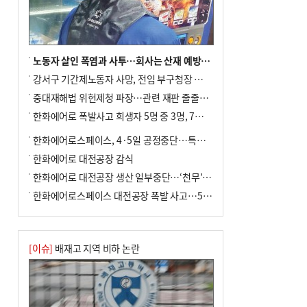
금 조례안 처리 주목
노동자 살인 폭염과 사투…회사는 산재 예방·전기료 절감 전력
강서구 기간제노동자 사망, 전임 부구청장 檢 송치
중대재해법 위헌제청 파장…관련 재판 줄줄이 브레이크
한화에어로 폭발사고 희생자 5명 중 3명, 7일 영면
한화에어로스페이스, 4·5일 공정중단…특별 안전점검
한화에어로 대전공장 감식
한화에어로 대전공장 생산 일부중단…‘천무’ 수출 비상
한화에어로스페이스 대전공장 폭발 사고…5명 사망·2명 부상(종합)
[이슈]
배재고 지역 비하 논란