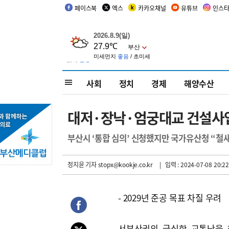
페이스북
엑스
카카오채널
유튜브
인스
사회
정치
경제
해양수산
대저·장낙·엄궁대교 건설사업
부산시 ‘통합 심의’ 신청했지만 국가유산청 “철
정지윤 기자
stopx@kookje.co.kr
| 입력 : 2024-07-08 20:22
- 2029년 준공 목표 차질 우려
서부산권의 극심한 교통난을 