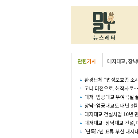
관련
기사
대저대교
,
장낙
환경단체 “법정보호종 조사
고니 터전으로, 해작사로
대저·엄궁대교 우여곡절 끝
장낙·엄궁대교도 내년 3월
대저대교 건설사업 10년 
대저대교·장낙대교 건설, 
[단독]7년 표류 부산 대저