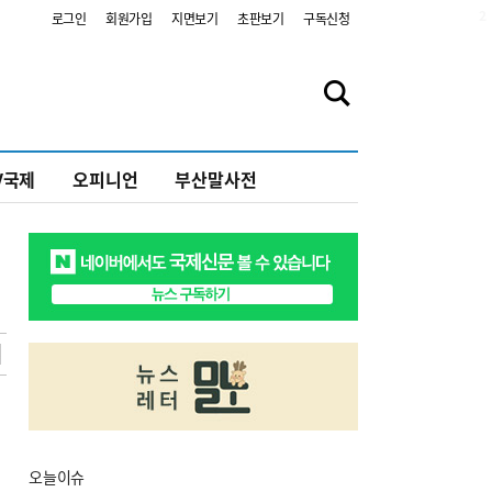
2
로그인
회원가입
지면보기
초판보기
구독신청
V국제
오피니언
부산말사전
오늘
이슈