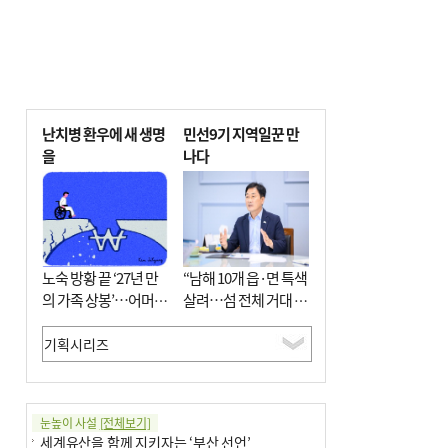
난치병 환우에 새 생명
민선9기 지역일꾼 만
을
나다
노숙 방황 끝 ‘27년 만
“남해 10개 읍·면 특색
의 가족 상봉’…어머니
살려…섬 전체 거대 정
와 행복 꿈꿔
원으로 조성”
눈높이 사설
[전체보기]
세계유산을 함께 지키자는 ‘부산 선언’