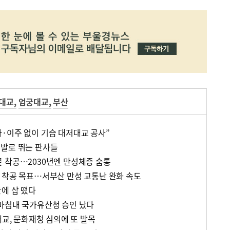
대교
,
엄궁대교
,
부산
·이주 없이 기습 대저대교 공사”
…발로 뛰는 판사들
 착공…2030년엔 만성체증 숨통
 착공 목표…서부산 만성 교통난 완화 속도
만에 삽 떴다
마침내 국가유산청 승인 났다
대교, 문화재청 심의에 또 발목