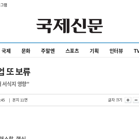
타그램
국제
문화
주말엔
스포츠
기획
인터뷰
T
 또 보류
새 서식지 영향”
:45
| 본지 11면
글자 크기
해소할 핵심