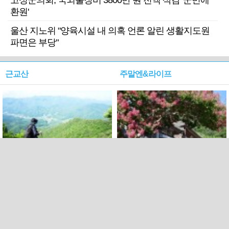
고성군의회, 국외출장비 3800만 원 전액 삭감 '군민에
환원'
울산 지노위 "양육시설 내 의혹 언론 알린 생활지도원
파면은 부당"
근교산
주말엔&라이프
근교산&그너머…상주·문경
폭염보다 더 뜨거워라…100
청화산~시루봉
일을 붉게 불태울 ‘선비정신’
피었네
PC버전
엑스
페이스북