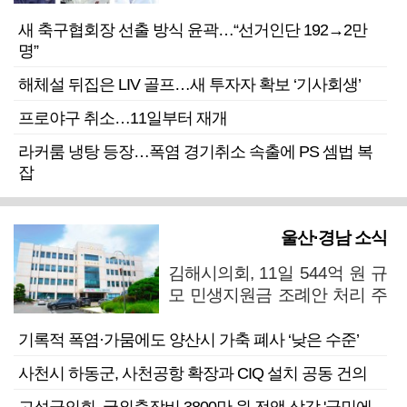
새 축구협회장 선출 방식 윤곽…“선거인단 192→2만
명”
해체설 뒤집은 LIV 골프…새 투자자 확보 ‘기사회생’
프로야구 취소…11일부터 재개
라커룸 냉탕 등장…폭염 경기취소 속출에 PS 셈법 복
잡
울산·경남 소식
김해시의회, 11일 544억 원 규
모 민생지원금 조례안 처리 주
목
기록적 폭염·가뭄에도 양산시 가축 폐사 ‘낮은 수준’
사천시 하동군, 사천공항 확장과 CIQ 설치 공동 건의