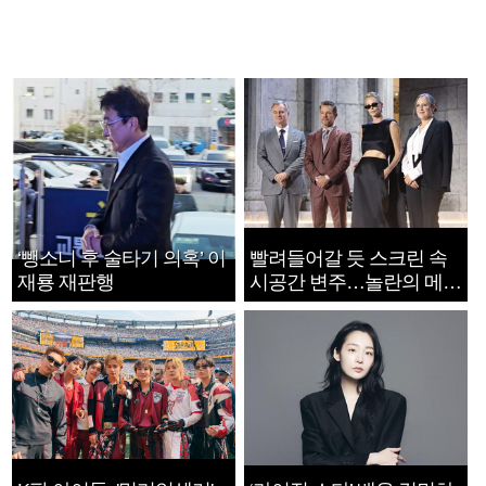
‘뺑소니 후 술타기 의혹’ 이
빨려들어갈 듯 스크린 속
재룡 재판행
시공간 변주…놀란의 메시
지는 ‘전쟁 속죄’