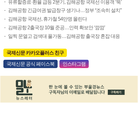
유류할증료·환율 급등 2분기, 김해공항 국제선 이용객 ‘뚝’
김해공항 긴급여권 발급창구 생기나…정부 “조속히 설치”
김해공항 국제선, 휴가철 54만명 몰린다
김해공항 2출국장 10월 준공…인력 확보안 ‘깜깜’
일찍 문열고 검색대 풀가동…김해공항 출국장 혼잡 대응
국제신문 카카오플러스 친구
국제신문 공식 페이스북
인스타그램