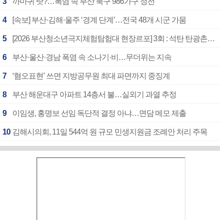
3
까마귀 탓?…폭염 속 부산 북구 986가구 정전
4
[속보] 부산·김해·울주 ‘경계 단계’…전국 48개 시군 가뭄
5
[2026 부산청소년극지체험탐험대 현장르포] 3회 : 석탄 탄광촌에서 북극 연구의 중심지로
6
부산·울산·경남 폭염 속 소나기·비…무더위는 지속
7
‘혐오표현’ 쓰면 지방공무원 최대 파면까지 중징계
8
부산 해운대구 아파트 14층서 불…실외기 과열 추정
9
이임생, 홍명보 선임 독단적 결정 아냐…면담 메모 제출
10
김해시의회, 11일 544억 원 규모 민생지원금 조례안 처리 주목