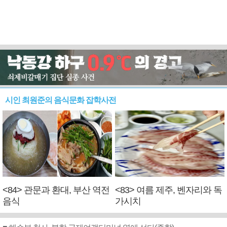
시인 최원준의 음식문화 잡학사전
<84> 관문과 환대, 부산 역전
<83> 여름 제주, 벤자리와 독
음식
가시치