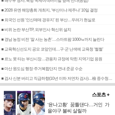
■ 해수부 청사, 북항 국제여객터미널 옆에 선다(종합)
■ 2028 유엔 해양총회 개최지, ‘부산이냐 제주냐’ 10일 결정
■ 외국인 선원 ‘인신매매 경유지’ 된 부산…우려가 현실로
■ 비위 논란 부산TP, 외부인사 혁신위 설치
■ 경남 농정 비전 ‘잘 사는 농촌’…스마트팜 1000㏊까지 늘린다
■ 교육혁신선도지 공모 코앞인데…구·군 난색에 교육청 ‘쩔쩔’
■ 르노 못 타는 부산시장…관용차 규정에 막힌 지역기업 응원
■ 마산 원도심 행정·주거복합단지 연내 준공 수순
■ 검사 신분 버리고 직급하향(10년 이하 저연차 검사)…檢 중수청행 기피
스포츠 +
‘윤나고황’ 꿈틀댄다…거인 가
을야구 불씨 살릴까