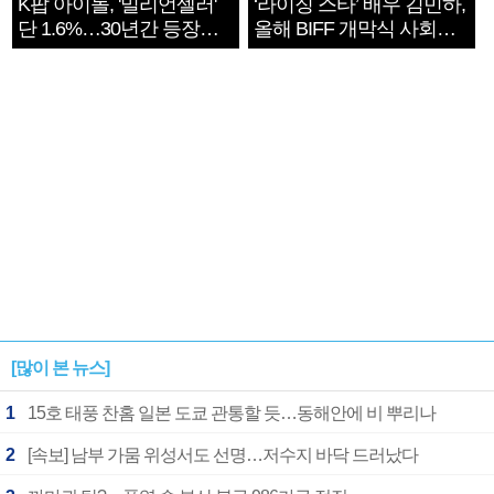
K팝 아이돌, '밀리언셀러'
‘라이징 스타’ 배우 김민하,
단 1.6%…30년간 등장
올해 BIFF 개막식 사회자
1182개팀 전수조사
확정
[많이 본 뉴스]
1
15호 태풍 찬홈 일본 도쿄 관통할 듯…동해안에 비 뿌리나
2
[속보] 남부 가뭄 위성서도 선명…저수지 바닥 드러났다