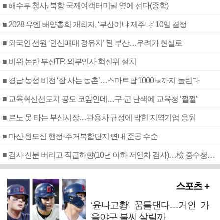
■ 해수부 청사, 북항 국제여객터미널 옆에 선다(종합)
■ 2028 유엔 해양총회 개최지, ‘부산이냐 제주냐’ 10일 결정
■ 외국인 선원 ‘인신매매 경유지’ 된 부산…우려가 현실로
■ 비위 논란 부산TP, 외부인사 혁신위 설치
■ 경남 농정 비전 ‘잘 사는 농촌’…스마트팜 1000㏊까지 늘린다
■ 교육혁신선도지 공모 코앞인데…구·군 난색에 교육청 ‘쩔쩔’
■ 르노 못 타는 부산시장…관용차 규정에 막힌 지역기업 응원
■ 마산 원도심 행정·주거복합단지 연내 준공 수순
■ 검사 신분 버리고 직급하향(10년 이하 저연차 검사)…檢 중수청행 기피
스포츠 +
‘윤나고황’ 꿈틀댄다…거인 가
을야구 불씨 살릴까