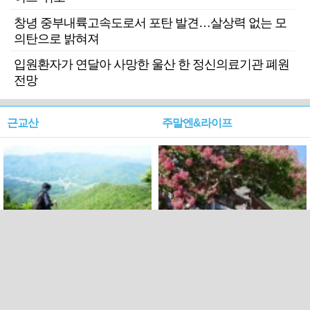
창녕 중부내륙고속도로서 포탄 발견…살상력 없는 모
의탄으로 밝혀져
입원환자가 연달아 사망한 울산 한 정신의료기관 폐원
전망
근교산
주말엔&라이프
근교산&그너머…상주·문경
폭염보다 더 뜨거워라…100
청화산~시루봉
일을 붉게 불태울 ‘선비정신’
피었네