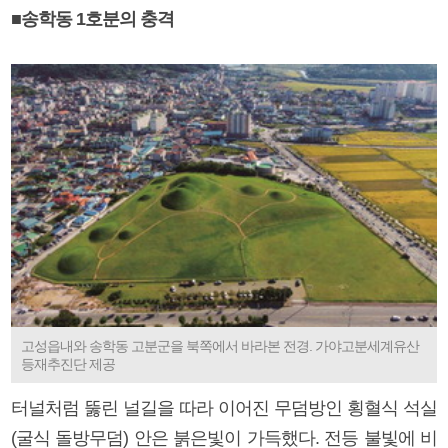
■송학동 1호분의 충격
고성읍내와 송학동 고분군을 북쪽에서 바라본 전경. 가야고분세계유산
등재추진단 제공
터널처럼 뚫린 널길을 따라 이어진 무덤방인 횡혈식 석실
(굴식 돌방무덤) 안은 붉은빛이 가득했다. 전등 불빛에 비