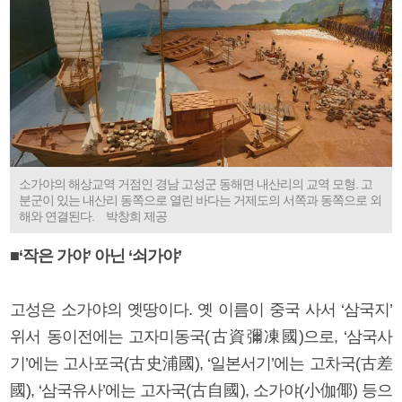
소가야의 해상교역 거점인 경남 고성군 동해면 내산리의 교역 모형. 고
분군이 있는 내산리 동쪽으로 열린 바다는 거제도의 서쪽과 동쪽으로 외
해와 연결된다. 박창희 제공
■‘작은 가야’ 아닌 ‘쇠가야’
고성은 소가야의 옛땅이다. 옛 이름이 중국 사서 ‘삼국지’
위서 동이전에는 고자미동국(古資彌凍國)으로, ‘삼국사
기’에는 고사포국(古史浦國), ‘일본서기’에는 고차국(古差
國), ‘삼국유사’에는 고자국(古自國), 소가야(小伽倻) 등으