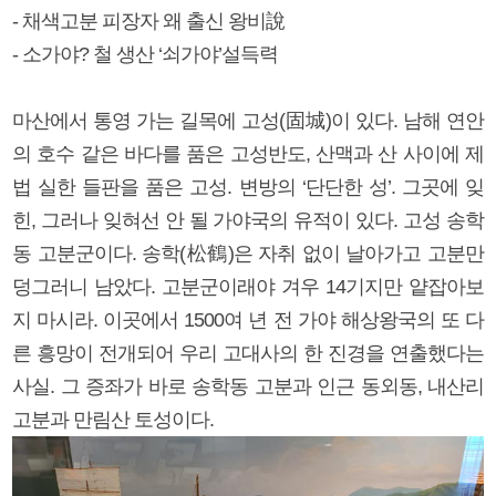
- 채색고분 피장자 왜 출신 왕비說
- 소가야? 철 생산 ‘쇠가야’설득력
마산에서 통영 가는 길목에 고성(固城)이 있다. 남해 연안
의 호수 같은 바다를 품은 고성반도, 산맥과 산 사이에 제
법 실한 들판을 품은 고성. 변방의 ‘단단한 성’. 그곳에 잊
힌, 그러나 잊혀선 안 될 가야국의 유적이 있다. 고성 송학
동 고분군이다. 송학(松鶴)은 자취 없이 날아가고 고분만
덩그러니 남았다. 고분군이래야 겨우 14기지만 얕잡아보
지 마시라. 이곳에서 1500여 년 전 가야 해상왕국의 또 다
른 흥망이 전개되어 우리 고대사의 한 진경을 연출했다는
사실. 그 증좌가 바로 송학동 고분과 인근 동외동, 내산리
고분과 만림산 토성이다.