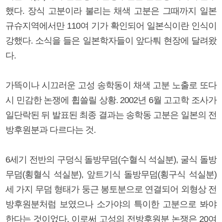
했다. 장식 고분이라 불리는 채색 고분은 그때까지 일본
규슈지역에서만 110여 기가 확인되어 일본식이란 인식이
강했다. 소식을 들은 일본학자들이 앞다퉈 현장에 달려왔
다.
가뜩이나 시끄러운 고성 송학동이 채색 고분 노출로 또다
시 민감한 논쟁에 휩쓸릴 상황. 2002년 6월 고고학 조사가
일단락된 뒤 발표된 최종 결과는 송학동 고분은 일본의 전
방후원분과 다르다는 것.
6세기 전반의 구덩식 돌방무덤(수혈식 석실분), 굴식 돌방
무덤(횡혈식 석실분), 앞트기식 돌방무덤(횡구식 석실분)
세 가지 무덤 형태가 둥근 봉토분으로 연결되어 외형상 전
방후원분처럼 보였으나 소가야의 특이한 고분으로 봐야
한다는 것이었다. 이로써 고성의 전방후원분 논쟁은 20여