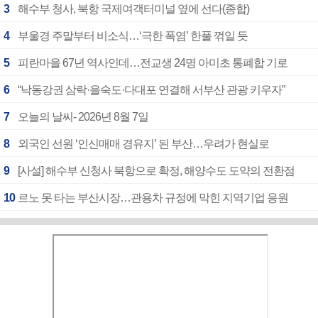
3
해수부 청사, 북항 국제여객터미널 옆에 선다(종합)
4
부울경 주말부터 비소식…‘극한 폭염’ 한풀 꺾일 듯
5
피란마을 67년 역사인데…전교생 24명 아미초 통폐합 기로
6
“낙동강권 삼락·을숙도·다대포 연결해 서부산 관광 키우자”
7
오늘의 날씨- 2026년 8월 7일
8
외국인 선원 ‘인신매매 경유지’ 된 부산…우려가 현실로
9
[사설] 해수부 신청사 북항으로 확정, 해양수도 도약의 전환점
10
르노 못 타는 부산시장…관용차 규정에 막힌 지역기업 응원