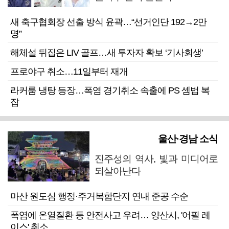
새 축구협회장 선출 방식 윤곽…“선거인단 192→2만
명”
해체설 뒤집은 LIV 골프…새 투자자 확보 ‘기사회생’
프로야구 취소…11일부터 재개
라커룸 냉탕 등장…폭염 경기취소 속출에 PS 셈법 복
잡
울산·경남 소식
진주성의 역사, 빛과 미디어로
되살아난다
마산 원도심 행정·주거복합단지 연내 준공 수순
폭염에 온열질환 등 안전사고 우려… 양산시, '어필 레
이스' 취소