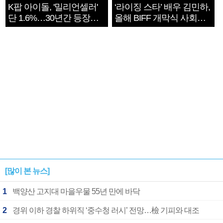
K팝 아이돌, '밀리언셀러'
‘라이징 스타’ 배우 김민하,
단 1.6%…30년간 등장
올해 BIFF 개막식 사회자
1182개팀 전수조사
확정
[많이 본 뉴스]
1
백양산 고지대 마을우물 55년 만에 바닥
2
경위 이하 경찰 하위직 ‘중수청 러시’ 전망…檢 기피와 대조