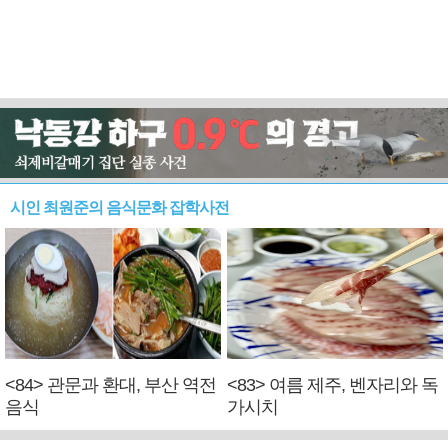
시인 최원준의 음식문화 잡학사전
<84> 관문과 환대, 부산 역전
<83> 여름 제주, 벤자리와 독
음식
가시치