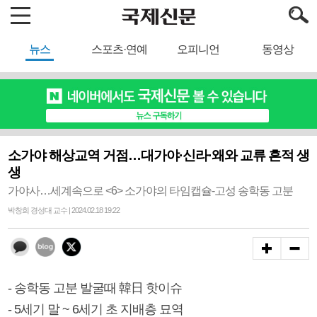
뉴스
스포츠·연예
오피니언
동영상
소가야 해상교역 거점…대가야·신라·왜와 교류 흔적 생
생
가야사…세계속으로 <6> 소가야의 타임캡슐-고성 송학동 고분
박창희 경성대 교수 | 2024.02.18 19:22
- 송학동 고분 발굴때 韓日 핫이슈
- 5세기 말 ~ 6세기 초 지배층 묘역