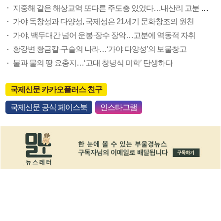
지중해 같은 해상교역 또다른 주도층 있었다…내산리 고분 축조세력
가야 독창성과 다양성, 국제성은 21세기 문화창조의 원천
가야, 백두대간 넘어 운봉·장수 장악…고분에 역동적 자취
황강변 황금칼·구슬의 나라…‘가야 다양성’의 보물창고
불과 물의 땅 요충지…‘고대 창녕식 미학’ 탄생하다
국제신문 카카오플러스 친구
국제신문 공식 페이스북
인스타그램