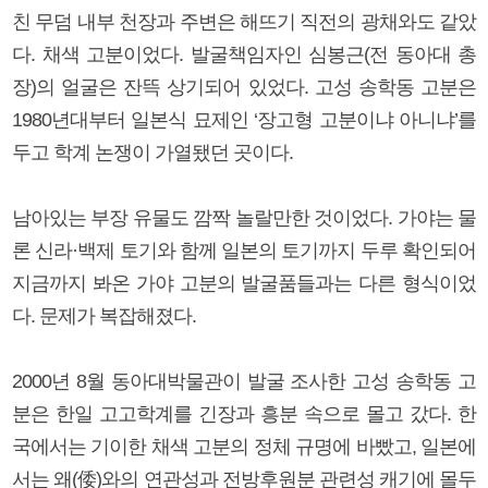
친 무덤 내부 천장과 주변은 해뜨기 직전의 광채와도 같았
다. 채색 고분이었다. 발굴책임자인 심봉근(전 동아대 총
장)의 얼굴은 잔뜩 상기되어 있었다. 고성 송학동 고분은
1980년대부터 일본식 묘제인 ‘장고형 고분이냐 아니냐’를
두고 학계 논쟁이 가열됐던 곳이다.
남아있는 부장 유물도 깜짝 놀랄만한 것이었다. 가야는 물
론 신라·백제 토기와 함께 일본의 토기까지 두루 확인되어
지금까지 봐온 가야 고분의 발굴품들과는 다른 형식이었
다. 문제가 복잡해졌다.
2000년 8월 동아대박물관이 발굴 조사한 고성 송학동 고
분은 한일 고고학계를 긴장과 흥분 속으로 몰고 갔다. 한
국에서는 기이한 채색 고분의 정체 규명에 바빴고, 일본에
서는 왜(倭)와의 연관성과 전방후원분 관련성 캐기에 몰두