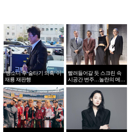
‘뺑소니 후 술타기 의혹’ 이
빨려들어갈 듯 스크린 속
재룡 재판행
시공간 변주…놀란의 메시
지는 ‘전쟁 속죄’