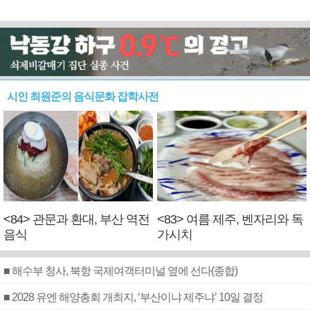
시인 최원준의 음식문화 잡학사전
<84> 관문과 환대, 부산 역전
<83> 여름 제주, 벤자리와 독
음식
가시치
■ 해수부 청사, 북항 국제여객터미널 옆에 선다(종합)
■ 2028 유엔 해양총회 개최지, ‘부산이냐 제주냐’ 10일 결정