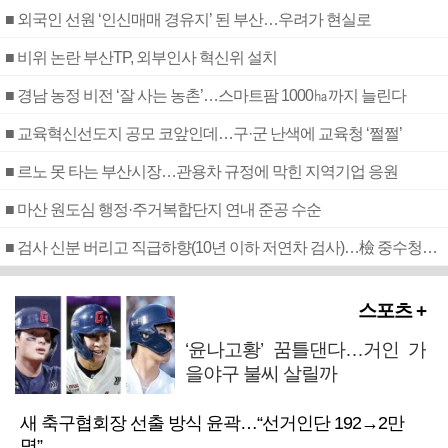
■ 외국인 선원 ‘인신매매 경유지’ 된 부산…우려가 현실로
■ 비위 논란 부산TP, 외부인사 혁신위 설치
■ 경남 농정 비전 ‘잘 사는 농촌’…스마트팜 1000㏊까지 늘린다
■ 교육혁신선도지 공모 코앞인데…구·군 난색에 교육청 ‘쩔쩔’
■ 르노 못 타는 부산시장…관용차 규정에 막힌 지역기업 응원
■ 마산 원도심 행정·주거복합단지 연내 준공 수순
■ 검사 신분 버리고 직급하향(10년 이하 저연차 검사)…檢 중수청행 기피
스포츠 +
‘윤나고황’ 꿈틀댄다…거인 가
을야구 불씨 살릴까
새 축구협회장 선출 방식 윤곽…“선거인단 192→2만
명”