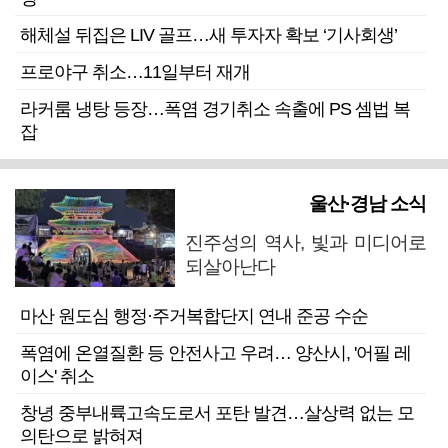
해체설 뒤집은 LIV 골프…새 투자자 확보 ‘기사회생’
프로야구 취소…11일부터 재개
라커룸 냉탕 등장…폭염 경기취소 속출에 PS 셈법 복
잡
울산·경남 소식
진주성의 역사, 빛과 미디어로
되살아난다
마산 원도심 행정·주거복합단지 연내 준공 수순
폭염에 온열질환 등 안전사고 우려… 양산시, '어필 레
이스' 취소
창녕 중부내륙고속도로서 포탄 발견…살상력 없는 모
의탄으로 밝혀져