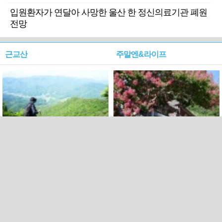
입원환자가 연달아 사망한 울산 한 정신의료기관 폐원
전망
근교산
주말엔&라이프
근교산&그너머…상주·문경
폭염보다 더 뜨거워라…100
청화산~시루봉
일을 붉게 불태울 ‘선비정신’
피었네
PC버전
엑스
페이스북
Copyright ⓒ 2015 All rights reserved by 국제신문