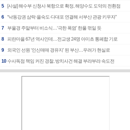
5
[사설] 해수부 신청사 북항으로 확정, 해양수도 도약의 전환점
6
“낙동강권 삼락·을숙도·다대포 연결해 서부산 관광 키우자”
7
부울경 주말부터 비소식…‘극한 폭염’ 한풀 꺾일 듯
8
피란마을 67년 역사인데…전교생 24명 아미초 통폐합 기로
9
외국인 선원 ‘인신매매 경유지’ 된 부산…우려가 현실로
10
수사독점 책임 커진 경찰, 방치사건 해결 부랴부랴 속도전