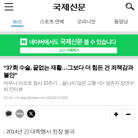
뉴스
스포츠·연예
오피니언
동영상
“37회 수술, 끝없는 재활…그보다 더 힘든 건 죄책감과
불안”
마우나 리조트 참사 10주기…끝나지 않은 고통 <1> 생존자 장연우
씨 인터뷰
정지윤 기자 stopx@kookje.co.kr | 2024.02.12 19:50
- 2014년 간 대학행사 천장 붕괴