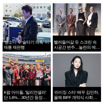
‘뺑소니 후 술타기 의혹’ 이
빨려들어갈 듯 스크린 속
재룡 재판행
시공간 변주…놀란의 메시
지는 ‘전쟁 속죄’
K팝 아이돌, '밀리언셀러'
‘라이징 스타’ 배우 김민하,
단 1.6%…30년간 등장
올해 BIFF 개막식 사회자
1182개팀 전수조사
확정