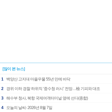
[많이 본 뉴스]
1
백양산 고지대 마을우물 55년 만에 바닥
2
경위 이하 경찰 하위직 ‘중수청 러시’ 전망…檢 기피와 대조
3
해수부 청사, 북항 국제여객터미널 옆에 선다(종합)
4
오늘의 날씨- 2026년 8월 7일