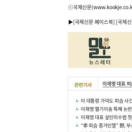
ⓒ국제신문(www.kookje.co.
▶
[국제신문 페이스북]
[국제신
이재명 대표 피
관련
기사
이 대통령 가덕도 피습 사건
이재명 헬기이송 특혜 논
이재명 대표 살인미수범 첫
“李 피습 증거인멸” 野, 