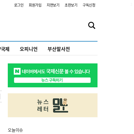
2
로그인
회원가입
지면보기
초판보기
구독신청
V국제
오피니언
부산말사전
오늘
이슈