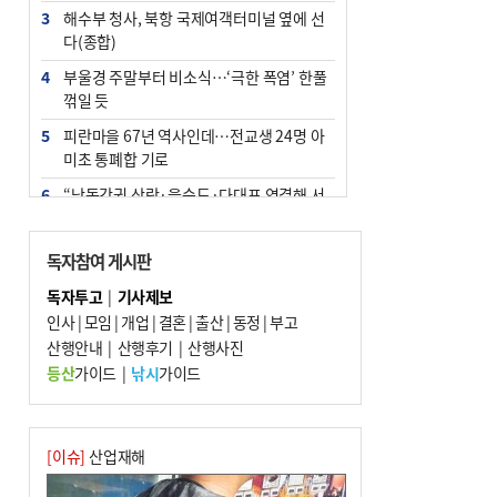
3
해수부 청사, 북항 국제여객터미널 옆에 선
다(종합)
4
부울경 주말부터 비소식…‘극한 폭염’ 한풀
꺾일 듯
5
피란마을 67년 역사인데…전교생 24명 아
미초 통폐합 기로
6
“낙동강권 삼락·을숙도·다대포 연결해 서
부산 관광 키우자”
7
오늘의 날씨- 2026년 8월 7일
독자참여 게시판
8
[사설] 해수부 신청사 북항으로 확정, 해양
독자투고
|
기사제보
수도 도약의 전환점
인사
|
모임
|
개업
|
결혼
|
출산
|
동정
|
부고
9
산행안내
외국인 선원 ‘인신매매 경유지’ 된 부산…
|
산행후기
|
산행사진
우려가 현실로
등산
가이드
|
낚시
가이드
10
르노 못 타는 부산시장…관용차 규정에 막
힌 지역기업 응원
[이슈]
산업재해