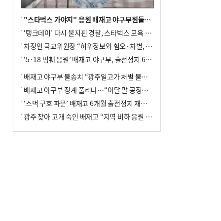
"스타벅스 가야지" 응원 배재고 야구부원들, 학교서 징계 처분
‘탱크데이’ 다시 불지핀 경찰, 스타벅스 모욕 혐의 압수수색
차정인 국교위원장 “허위정보와 혐오·차별, 학교 교실까지 유입"
‘5·18 폄훼 응원’ 배재고 야구부, 출전정지 6개월→1개월 감경
배재고 야구부 불송치 “광주일고가 처벌 불원 의사 표해”
배재고 야구부 징계 풀리나…“이달 말 공정위서 재심의”
‘스벅 구호 파문’ 배재고 6개월 출전정지 재심 신청키로
광주 찾아 고개 숙인 배재고 “지역 비하 응원 잘못”(종합)