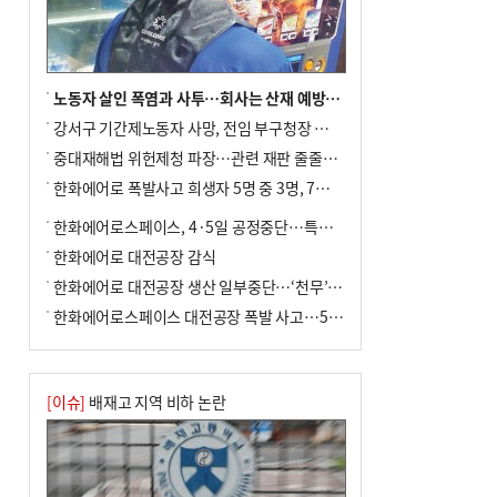
노동자 살인 폭염과 사투…회사는 산재 예방·전기료 절감 전력
강서구 기간제노동자 사망, 전임 부구청장 檢 송치
중대재해법 위헌제청 파장…관련 재판 줄줄이 브레이크
한화에어로 폭발사고 희생자 5명 중 3명, 7일 영면
한화에어로스페이스, 4·5일 공정중단…특별 안전점검
한화에어로 대전공장 감식
한화에어로 대전공장 생산 일부중단…‘천무’ 수출 비상
한화에어로스페이스 대전공장 폭발 사고…5명 사망·2명 부상(종합)
[이슈]
배재고 지역 비하 논란