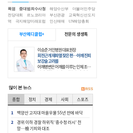
폭염
중대범죄수사청
해양수산부
더불어민주당
전당대회
르노코리아
부산관광
교육혁신선도지
역
극지해양미래포럼
인신매매
UN해양총회
부산메디클럽+
전문의 생생톡
이승준 거인병원 대표원장
회전근개 재파열 잦은 편…어깨 진피
보강술 고려를
어깨병변은 어깨를 이루는 인체 조직
에 발생하는 손상을 말한다. 여기에
는 오십견과 회전근개 증후군, 어깨
의 석회성 힘줄염 등이 있다. 국민건
많이 본 뉴스
강보험에 의하면 어깨병변
종합
정치
경제
사회
스포츠
1
백양산 고지대 마을우물 55년 만에 바닥
2
경위 이하 경찰 하위직 ‘중수청 러시’ 전
망…檢 기피와 대조