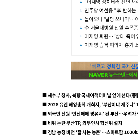
“이재명 정치테러 전면 재
민주당 여선웅 "李 반하는
돌아오니 ‘탈당 쓰나미’…
李 서울대병원 전원 후폭풍?
이재명 퇴원…“상대 죽여 
이재명 습격 피의자 흉기 
■ 해수부 청사, 북항 국제여객터미널 옆에 선다(종
■ 2028 유엔 해양총회 개최지, ‘부산이냐 제주냐’ 
■ 외국인 선원 ‘인신매매 경유지’ 된 부산…우려가
■ 비위 논란 부산TP, 외부인사 혁신위 설치