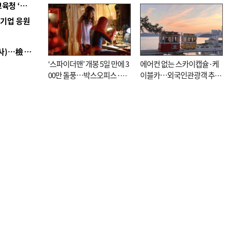
■ 교육혁신선도지 공모 코앞인데…구·군 난색에 교육청 ‘쩔쩔’
역기업 응원
■ 검사 신분 버리고 직급하향(10년 이하 저연차 검사)…檢 중수청행 기피
‘스파이더맨’ 개봉 5일 만에 3
에어컨 없는 스카이캡슐·케
00만 돌풍…박스오피스·예
이블카…외국인관광객 추억
매율 동시 1위
대신 고역 될라