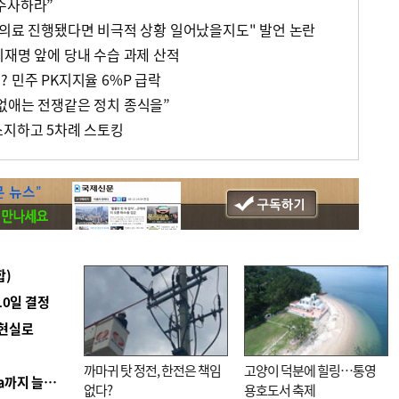
수사하라”
 의료 진행됐다면 비극적 상황 일어났을지도" 발언 논란
이재명 앞에 당내 수습 과제 산적
 민주 PK지지율 6%P 급락
없애는 전쟁같은 정치 종식을”
소지하고 5차례 스토킹
합)
10일 결정
 현실로
까마귀 탓 정전, 한전은 책임
고양이 덕분에 힐링…통영
■ 경남 농정 비전 ‘잘 사는 농촌’…스마트팜 1000㏊까지 늘린다
없다?
용호도서 축제