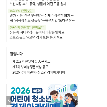
부산시장 후보 공약, 생활에 어떤 도움 될까
뉴스 분석
[전체보기]
與가 막은 ‘산은 부산행’…전재수 강력한 의지 표명 없인 공염불
田 “장금상선도 설득중”…해운기업 ‘톱다운 유치전’ 가속
신통이의 신문 읽기
[전체보기]
신문 속 시대현상…뉴미디어 활용해 봐요
스포츠 뉴스 읽으면 경기 보는 눈 커져요
어떻게 생각하십니까
[전체보기]
구·군 승진 축하화분 관행 없애자니 소상공인 울상
알립니다
3년째 병상에 있는 구의원…의정활동 못해도 월급 그대로
팩트체크
· 제 219회 한낮의 유U; 콘서트
[전체보기]
금정산 반려견 데리고 갈 수 있나…알아보니 ‘국립공원은 출입 불가’
· 제7회 부마항쟁문학상 공모
서울 도림천도 공업용수 활용한다는 사례, 정수 없이 한강물 공급…수질만 공업용수
· 2026 국제 어린이·청소년 경제아카데미
포토에세이
[전체보기]
연꽃 위 개개비
의령 한우산 털중나리
한 손 뉴스
[전체보기]
시민이 개발한 폭염 대응 앱 ‘그늘로’ 길안내 지도 등 인기
골목 맛집 발굴 고메 셀렉션…부산시, 페스티벌 시월 연계