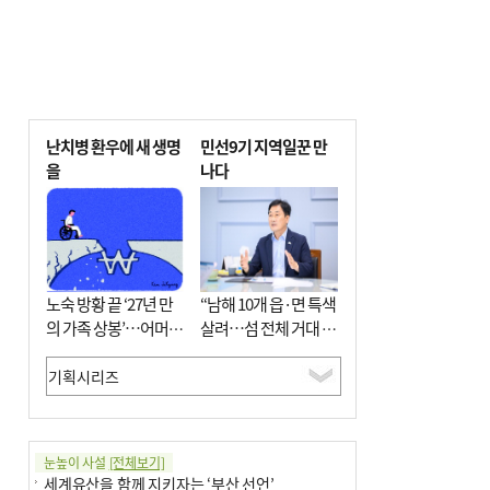
난치병 환우에 새 생명
민선9기 지역일꾼 만
을
나다
노숙 방황 끝 ‘27년 만
“남해 10개 읍·면 특색
의 가족 상봉’…어머니
살려…섬 전체 거대 정
와 행복 꿈꿔
원으로 조성”
눈높이 사설
[전체보기]
세계유산을 함께 지키자는 ‘부산 선언’