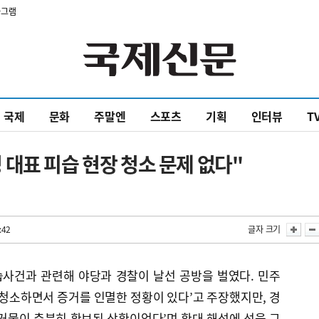
타그램
국제
문화
주말엔
스포츠
기획
인터뷰
T
대표 피습 현장 청소 문제 없다"
:42
글자 크기
사건과 관련해 야당과 경찰이 날선 공방을 벌였다. 민주
물청소하면서 증거를 인멸한 정황이 있다’고 주장했지만, 경
거물이 충분히 확보된 상황이었다’며 확대 해석에 선을 그