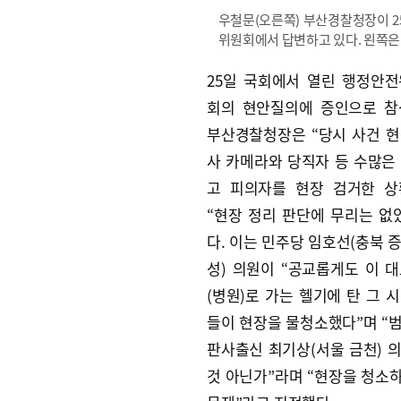
우철문(오른쪽) 부산경찰청장이 2
위원회에서 답변하고 있다. 왼쪽은
25일 국회에서 열린 행정안
회의 현안질의에 증인으로 참
부산경찰청장은 “당시 사건 
사 카메라와 당직자 등 수많은
고 피의자를 현장 검거한 상
“현장 정리 판단에 무리는 없
다. 이는 민주당 임호선(충북 
성) 의원이 “공교롭게도 이 
(병원)로 가는 헬기에 탄 그 
들이 현장을 물청소했다”며 “범
판사출신 최기상(서울 금천) 
것 아닌가”라며 “현장을 청소하