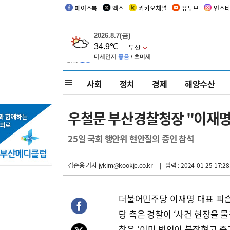
페이스북
엑스
카카오채널
유튜브
인스
사회
정치
경제
해양수산
우철문 부산경찰청장 "이재명 
25일 국회 행안위 현안질의 증인 참석
김준용 기자
jykim@kookje.co.kr
| 입력 : 2024-01-25 17:28
더불어민주당 이재명 대표 피습
당 측은 경찰이 ‘사건 현장을 
찰은 ‘이미 범인이 붙잡혔고 증