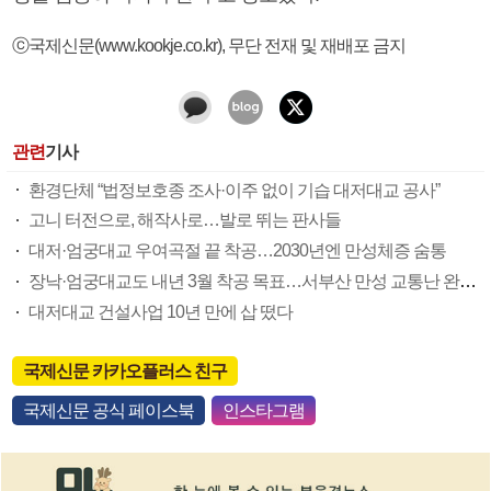
ⓒ국제신문(www.kookje.co.kr), 무단 전재 및 재배포 금지
관련
기사
환경단체 “법정보호종 조사·이주 없이 기습 대저대교 공사”
고니 터전으로, 해작사로…발로 뛰는 판사들
대저·엄궁대교 우여곡절 끝 착공…2030년엔 만성체증 숨통
장낙·엄궁대교도 내년 3월 착공 목표…서부산 만성 교통난 완화 속도
대저대교 건설사업 10년 만에 삽 떴다
국제신문 카카오플러스 친구
국제신문 공식 페이스북
인스타그램