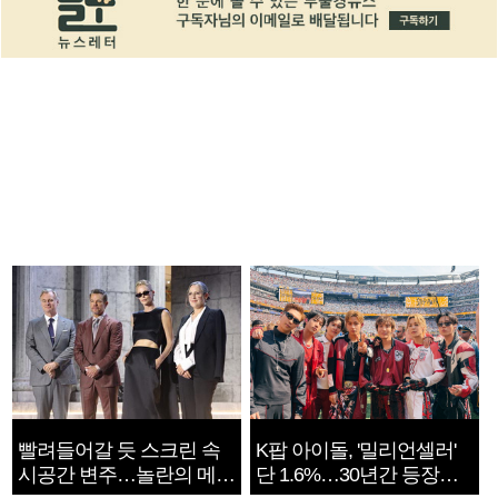
빨려들어갈 듯 스크린 속
K팝 아이돌, '밀리언셀러'
시공간 변주…놀란의 메시
단 1.6%…30년간 등장