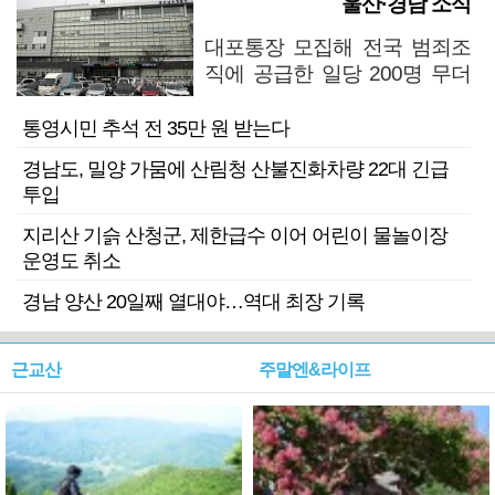
울산·경남 소식
대포통장 모집해 전국 범죄조
직에 공급한 일당 200명 무더
기 검거
통영시민 추석 전 35만 원 받는다
경남도, 밀양 가뭄에 산림청 산불진화차량 22대 긴급
투입
지리산 기슭 산청군, 제한급수 이어 어린이 물놀이장
운영도 취소
경남 양산 20일째 열대야…역대 최장 기록
근교산
주말엔&라이프