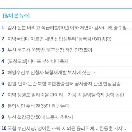
[많이 본 뉴스]
1
검사 신분 버리고 직급하향(10년 이하 저연차 검사)…檢 중수청행 기피
2
지방국립대 이르면 내년 신입생부터 ‘등록금 0원’(종합)
3
부산 북구청 쑥뜸방, 前구청장 책임 인정될까
4
[도청도설] 다대포 부산바다축제
5
해양수산부 신청사 북항재개발 부지에 짓는다
6
법원, 단차 논란 북항 복합환승센터 공사중지 관련 현장검증
7
지역 상권도 말라죽을 판이라…가뭄 속 밀양물축제 강행 논란
8
통영시민 추석 전 35만 원 받는다
9
부산 철강공장 50대 노동자 추락사
10
국힘 부산시당, ‘정이한 조력’ 시의원 윤리위에…‘한동훈 지지’도 신고접수