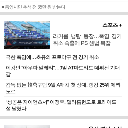
■ 통영시민 추석 전 35만 원 받는다
스포츠 +
라커룸 냉탕 등장…폭염 경기
취소 속출에 PS 셈법 복잡
극한 폭염에…초유의 프로야구 전 경기 취소
이강인 “아우파 알레티”…9일 AT마드리드 데뷔전 기대
감
감독 없는 韓축구팀 9월 A매치 첫 상대, 랭킹 25위 에콰
도르
“성공은 자이언츠서” 이정후, 멀티홈런으로 트레이드
설 날렸다