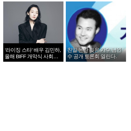
지는 ‘전쟁 속죄’
1182개팀 전수조사
‘라이징 스타’ 배우 김민하,
친일 논란 빚은 가수 남인
올해 BIFF 개막식 사회자
수 공개 토론회 열린다.
확정