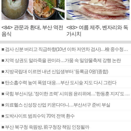
<84> 관문과 환대, 부산 역전
<83> 여름 제주, 벤자리와 독
음식
가시치
■ 검사 신분 버리고 직급하향(10년 이하 저연차 검사)…檢 중수청행 기피
■ 지역 상권도 말라죽을 판이라…가뭄 속 밀양물축제 강행 논란
■ 지방국립대 이르면 내년 신입생부터 ‘등록금 0원’(종합)
■ 탄소흡수력 높여 폭염 대응…부산 도시숲 지도 다시 그린다
■ 국힘 부산시당, ‘정이한 조력’ 시의원 윤리위에…‘한동훈 지지’도 신고접수
■ 의료헬스 신성장 산업 키운다더니…부산서구 준비 부실
■ 도박사이트 범죄수익 70억 전액 환수
■ 부산 북구청 쑥뜸방, 前구청장 책임 인정될까