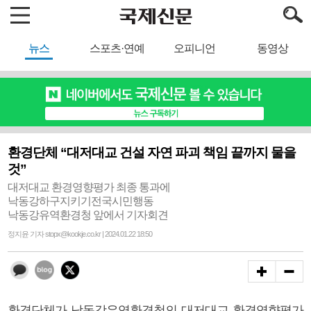
뉴스
스포츠·연예
오피니언
동영상
환경단체 “대저대교 건설 자연 파괴 책임 끝까지 물을
것”
대저대교 환경영향평가 최종 통과에
낙동강하구지키기전국시민행동
낙동강유역환경청 앞에서 기자회견
정지윤 기자 stopx@kookje.co.kr | 2024.01.22 18:50
환경단체가 낙동강유역환경청의 대저대교 환경영향평가