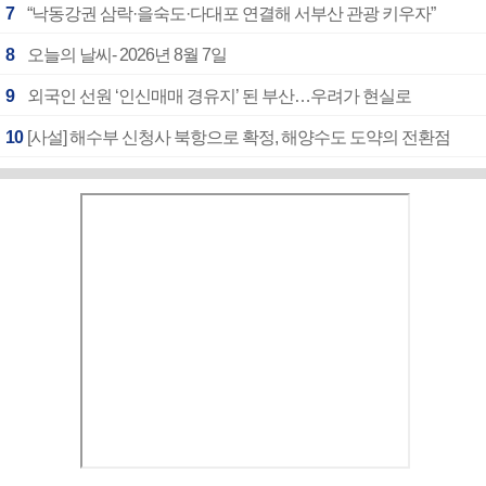
7
“낙동강권 삼락·을숙도·다대포 연결해 서부산 관광 키우자”
8
오늘의 날씨- 2026년 8월 7일
9
외국인 선원 ‘인신매매 경유지’ 된 부산…우려가 현실로
10
[사설] 해수부 신청사 북항으로 확정, 해양수도 도약의 전환점