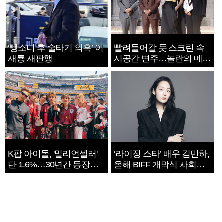
‘뺑소니 후 술타기 의혹’ 이
빨려들어갈 듯 스크린 속
재룡 재판행
시공간 변주…놀란의 메시
지는 ‘전쟁 속죄’
K팝 아이돌, '밀리언셀러'
‘라이징 스타’ 배우 김민하,
단 1.6%…30년간 등장
올해 BIFF 개막식 사회자
1182개팀 전수조사
확정