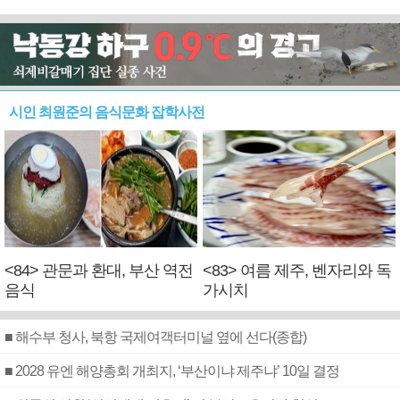
시인 최원준의 음식문화 잡학사전
<84> 관문과 환대, 부산 역전
<83> 여름 제주, 벤자리와 독
음식
가시치
■ 해수부 청사, 북항 국제여객터미널 옆에 선다(종합)
■ 2028 유엔 해양총회 개최지, ‘부산이냐 제주냐’ 10일 결정