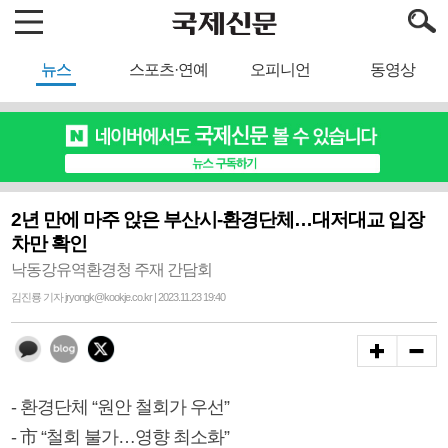
뉴스
스포츠·연예
오피니언
동영상
2년 만에 마주 앉은 부산시-환경단체…대저대교 입장
차만 확인
낙동강유역환경청 주재 간담회
김진룡 기자 jryongk@kookje.co.kr | 2023.11.23 19:40
- 환경단체 “원안 철회가 우선”
- 市 “철회 불가…영향 최소화”