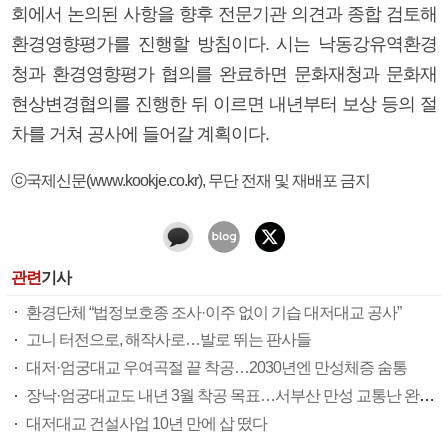
회에서 논의된 사항을 향후 전문기관 의견과 종합 검토해
환경영향평가를 진행할 방침이다. 시는 낙동강유역환경
청과 환경영향평가 협의를 완료하면 문화재청과 문화재
현상변경협의를 진행한 뒤 이르면 내년부터 보상 등의 절
차를 거쳐 공사에 들어갈 계획이다.
ⓒ국제신문(www.kookje.co.kr), 무단 전재 및 재배포 금지
관련
기사
환경단체 “법정보호종 조사·이주 없이 기습 대저대교 공사”
고니 터전으로, 해작사로…발로 뛰는 판사들
대저·엄궁대교 우여곡절 끝 착공…2030년엔 만성체증 숨통
장낙·엄궁대교도 내년 3월 착공 목표…서부산 만성 교통난 완화 속도
대저대교 건설사업 10년 만에 삽 떴다