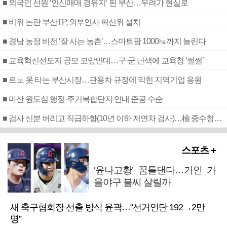
■ 외국인 선원 ‘인신매매 경유지’ 된 부산…우려가 현실로
■ 비위 논란 부산TP, 외부인사 혁신위 설치
■ 경남 농정 비전 ‘잘 사는 농촌’…스마트팜 1000㏊까지 늘린다
■ 교육혁신선도지 공모 코앞인데…구·군 난색에 교육청 ‘쩔쩔’
■ 르노 못 타는 부산시장…관용차 규정에 막힌 지역기업 응원
■ 마산 원도심 행정·주거복합단지 연내 준공 수순
■ 검사 신분 버리고 직급하향(10년 이하 저연차 검사)…檢 중수청행 기피
스포츠 +
‘윤나고황’ 꿈틀댄다…거인 가
을야구 불씨 살릴까
새 축구협회장 선출 방식 윤곽…“선거인단 192→2만
명”