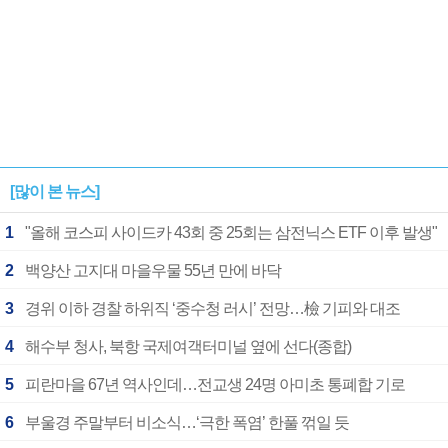
[많이 본 뉴스]
1
"올해 코스피 사이드카 43회 중 25회는 삼전닉스 ETF 이후 발생"
2
백양산 고지대 마을우물 55년 만에 바닥
3
경위 이하 경찰 하위직 ‘중수청 러시’ 전망…檢 기피와 대조
4
해수부 청사, 북항 국제여객터미널 옆에 선다(종합)
5
피란마을 67년 역사인데…전교생 24명 아미초 통폐합 기로
6
부울경 주말부터 비소식…‘극한 폭염’ 한풀 꺾일 듯