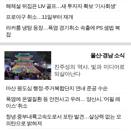
해체설 뒤집은 LIV 골프…새 투자자 확보 ‘기사회생’
프로야구 취소…11일부터 재개
라커룸 냉탕 등장…폭염 경기취소 속출에 PS 셈법 복
잡
울산·경남 소식
진주성의 역사, 빛과 미디어로
되살아난다
마산 원도심 행정·주거복합단지 연내 준공 수순
폭염에 온열질환 등 안전사고 우려… 양산시, '어필 레
이스' 취소
창녕 중부내륙고속도로서 포탄 발견…살상력 없는 모
의탄으로 밝혀져