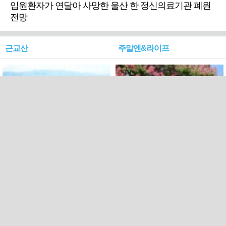
입원환자가 연달아 사망한 울산 한 정신의료기관 폐원
전망
근교산
주말엔&라이프
근교산&그너머…상주·문경
폭염보다 더 뜨거워라…100
청화산~시루봉
일을 붉게 불태울 ‘선비정신’
피었네
PC버전
엑스
페이스북
Copyright ⓒ 2015 All rights reserved by 국제신문