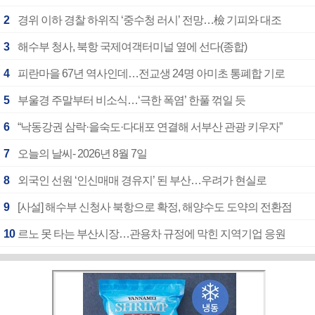
2
경위 이하 경찰 하위직 ‘중수청 러시’ 전망…檢 기피와 대조
3
해수부 청사, 북항 국제여객터미널 옆에 선다(종합)
4
피란마을 67년 역사인데…전교생 24명 아미초 통폐합 기로
5
부울경 주말부터 비소식…‘극한 폭염’ 한풀 꺾일 듯
6
“낙동강권 삼락·을숙도·다대포 연결해 서부산 관광 키우자”
7
오늘의 날씨- 2026년 8월 7일
8
외국인 선원 ‘인신매매 경유지’ 된 부산…우려가 현실로
9
[사설] 해수부 신청사 북항으로 확정, 해양수도 도약의 전환점
10
르노 못 타는 부산시장…관용차 규정에 막힌 지역기업 응원