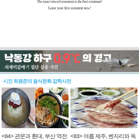
시인 최원준의 음식문화 잡학사전
<84> 관문과 환대, 부산 역전
<83> 여름 제주, 벤자리와 독