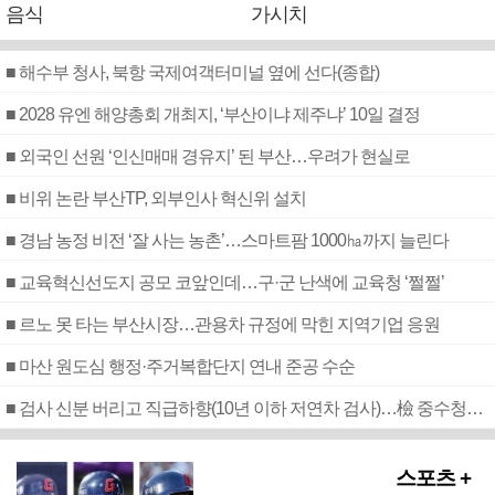
음식
가시치
■ 해수부 청사, 북항 국제여객터미널 옆에 선다(종합)
■ 2028 유엔 해양총회 개최지, ‘부산이냐 제주냐’ 10일 결정
■ 외국인 선원 ‘인신매매 경유지’ 된 부산…우려가 현실로
■ 비위 논란 부산TP, 외부인사 혁신위 설치
■ 경남 농정 비전 ‘잘 사는 농촌’…스마트팜 1000㏊까지 늘린다
■ 교육혁신선도지 공모 코앞인데…구·군 난색에 교육청 ‘쩔쩔’
■ 르노 못 타는 부산시장…관용차 규정에 막힌 지역기업 응원
■ 마산 원도심 행정·주거복합단지 연내 준공 수순
■ 검사 신분 버리고 직급하향(10년 이하 저연차 검사)…檢 중수청행 기피
스포츠 +