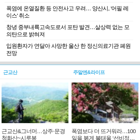
폭염에 온열질환 등 안전사고 우려… 양산시, '어필 레
이스' 취소
창녕 중부내륙고속도로서 포탄 발견…살상력 없는 모
의탄으로 밝혀져
입원환자가 연달아 사망한 울산 한 정신의료기관 폐원
전망
근교산
주말엔&라이프
근교산&그너머…상주·문경
폭염보다 더 뜨거워라…100
청화산~시루봉
일을 붉게 불태울 ‘선비정신’