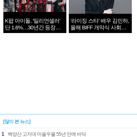
K팝 아이돌, '밀리언셀러'
‘라이징 스타’ 배우 김민하,
단 1.6%…30년간 등장
올해 BIFF 개막식 사회자
1182개팀 전수조사
확정
[많이 본 뉴스]
1
백양산 고지대 마을우물 55년 만에 바닥