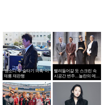
‘뺑소니 후 술타기 의혹’ 이
빨려들어갈 듯 스크린 속
재룡 재판행
시공간 변주…놀란의 메시
지는 ‘전쟁 속죄’