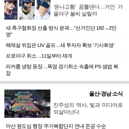
‘윤나고황’ 꿈틀댄다…거인 가
을야구 불씨 살릴까
새 축구협회장 선출 방식 윤곽…“선거인단 192→2만
명”
해체설 뒤집은 LIV 골프…새 투자자 확보 ‘기사회생’
프로야구 취소…11일부터 재개
라커룸 냉탕 등장…폭염 경기취소 속출에 PS 셈법 복
잡
울산·경남 소식
진주성의 역사, 빛과 미디어로
되살아난다
마산 원도심 행정·주거복합단지 연내 준공 수순