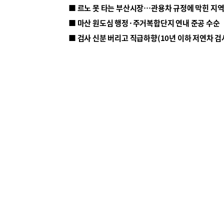
■ 르노 못 타는 부산시장…관용차 규정에 막힌 지
■ 마산 원도심 행정·주거복합단지 연내 준공 수순