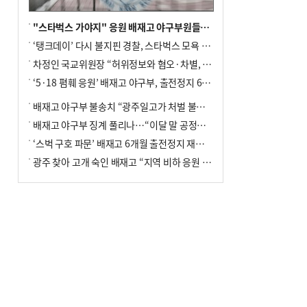
"스타벅스 가야지" 응원 배재고 야구부원들, 학교서 징계 처분
‘탱크데이’ 다시 불지핀 경찰, 스타벅스 모욕 혐의 압수수색
차정인 국교위원장 “허위정보와 혐오·차별, 학교 교실까지 유입"
‘5·18 폄훼 응원’ 배재고 야구부, 출전정지 6개월→1개월 감경
배재고 야구부 불송치 “광주일고가 처벌 불원 의사 표해”
배재고 야구부 징계 풀리나…“이달 말 공정위서 재심의”
‘스벅 구호 파문’ 배재고 6개월 출전정지 재심 신청키로
광주 찾아 고개 숙인 배재고 “지역 비하 응원 잘못”(종합)