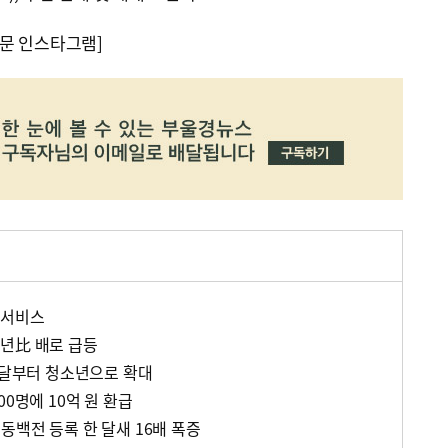
문 인스타그램]
 서비스
년比 배로 급등
음 달부터 청소년으로 확대
00명에 10억 원 환급
동백전 등록 한 달새 16배 폭증