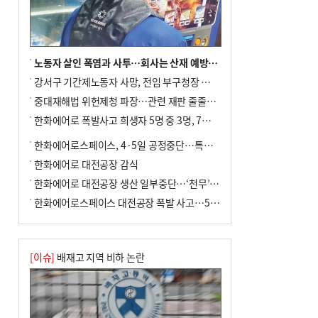
노동자 살인 폭염과 사투…회사는 산재 예방·전기료 절감 전력
강서구 기간제노동자 사망, 전임 부구청장 檢 송치
중대재해법 위헌제청 파장…관련 재판 줄줄이 브레이크
한화에어로 폭발사고 희생자 5명 중 3명, 7일 영면
한화에어로스페이스, 4·5일 공정중단…특별 안전점검
한화에어로 대전공장 감식
한화에어로 대전공장 생산 일부중단…‘천무’ 수출 비상
한화에어로스페이스 대전공장 폭발 사고…5명 사망·2명 부상(종합)
[이슈]
배재고 지역 비하 논란