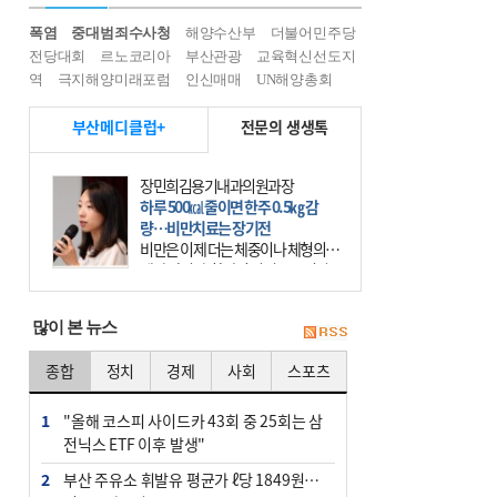
폭염
중대범죄수사청
해양수산부
더불어민주당
전당대회
르노코리아
부산관광
교육혁신선도지
역
극지해양미래포럼
인신매매
UN해양총회
부산메디클럽+
전문의 생생톡
장민희김용기내과의원과장
하루 500㎉ 줄이면 한주 0.5㎏ 감
량…비만치료는 장기전
비만은 이제 더는 체중이나 체형의 문
제가 아니다. 하나의 질병으로 인지
하고 치료와 관리를 해야 한다. 세계
보건기구(WHO)는 이미 1994년 비만
많이 본 뉴스
을 인류의 중요한
종합
정치
경제
사회
스포츠
1
"올해 코스피 사이드카 43회 중 25회는 삼
전닉스 ETF 이후 발생"
2
부산 주유소 휘발유 평균가 ℓ당 1849원…