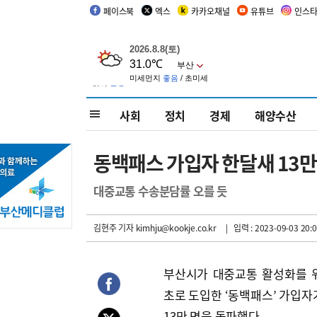
페이스북
엑스
카카오채널
유튜브
인스
사회
정치
경제
해양수산
동백패스 가입자 한달새 13만
대중교통 수송분담률 오를 듯
김현주 기자
kimhju@kookje.co.kr
| 입력 : 2023-09-03 20:0
부산시가 대중교통 활성화를 
초로 도입한 ‘동백패스’ 가입자가
13만 명을 돌파했다.