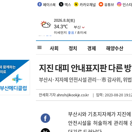
페이스북
엑스
카카오채널
유튜브
인스
사회
정치
경제
해양수산
지진 대피 안내표지판 다른 방
부산시·지자체 안전시설 관리…市 감사위, 위법 
안세희 기자
ahnsh@kookje.co.kr
| 입력 : 2023-08-20 19:1
부산시와 기초지자체가 지진에
안전시설을 허술하게 관리해 
더기로 드러났다.