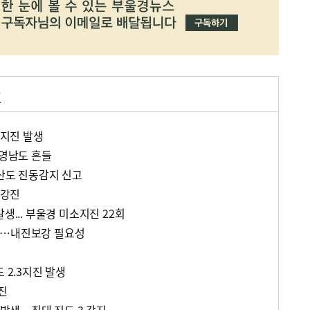
산
 지진 발생
…영남도 흔들
부산도 진동감지 신고
 강진
생... 부울경 미소지진 22회
개…내진보강 필요성
 2.3지진 발생
진