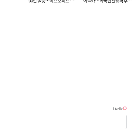
00만 돌풍…박스오피스·예
이블카…외국인관광객 추억
매율 동시 1위
대신 고역 될라