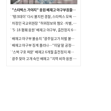
"스타벅스 가야지" 응원 배재고 야구부원들, 학교서 징계 처분
‘탱크데이’ 다시 불지핀 경찰, 스타벅스 모욕 혐의 압수수색
차정인 국교위원장 “허위정보와 혐오·차별, 학교 교실까지 유입"
‘5·18 폄훼 응원’ 배재고 야구부, 출전정지 6개월→1개월 감경
배재고 야구부 불송치 “광주일고가 처벌 불원 의사 표해”
배재고 야구부 징계 풀리나…“이달 말 공정위서 재심의”
‘스벅 구호 파문’ 배재고 6개월 출전정지 재심 신청키로
광주 찾아 고개 숙인 배재고 “지역 비하 응원 잘못”(종합)