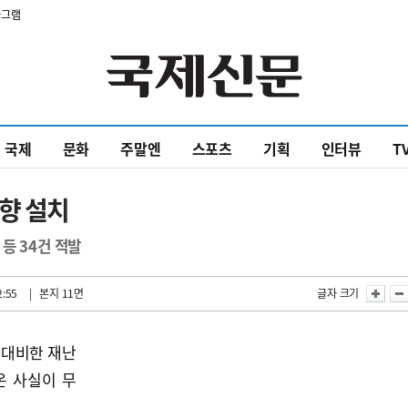
타그램
국제
문화
주말엔
스포츠
기획
인터뷰
T
향 설치
등 34건 적발
2:55
| 본지 11면
글자 크기
 대비한 재난
온 사실이 무