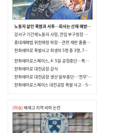
사망
노동자 살인 폭염과 사투…회사는 산재 예방·전기료 절감 전력
강서구 기간제노동자 사망, 전임 부구청장 檢 송치
중대재해법 위헌제청 파장…관련 재판 줄줄이 브레이크
한화에어로 폭발사고 희생자 5명 중 3명, 7일 영면
한화에어로스페이스, 4·5일 공정중단…특별 안전점검
한화에어로 대전공장 감식
한화에어로 대전공장 생산 일부중단…‘천무’ 수출 비상
한화에어로스페이스 대전공장 폭발 사고…5명 사망·2명 부상(종합)
[이슈]
배재고 지역 비하 논란