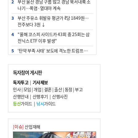
2
부산 울산 경남 구름 많고 경남 북서내륙 소
나기…폭염·열대야 계속
3
부산 주유소 휘발유 평균가 ℓ당 1849원…
전주보다 3원 ↓
4
"올해 코스피 사이드카 43회 중 25회는 삼
전닉스 ETF 이후 발생"
5
‘탄약 부족 사태’ 보도에 격노한 트럼프…
군사기밀 유출자 색출 지시
6
[속보] ‘심판 성접대’ 논란 축구협회 공식 사
독자참여 게시판
과…“현재는 부적절 행위 없어”
독자투고
|
기사제보
7
부산 앞바다에 기름 425ℓ 유출한 러시아 화
인사
|
모임
|
개업
|
결혼
|
출산
|
동정
|
부고
물선 적발
산행안내
|
산행후기
|
산행사진
8
입추 지났지만 푹푹 찐다…온열질환자 10
등산
가이드
|
낚시
가이드
년 만에 3배
9
[2026 부산청소년극지체험탐험대 현장르
포] 2회 : 하늘에서 만난 얼음의 나라
[이슈]
산업재해
10
서울 중랑구서 흉기 난동…60대 남성 2명