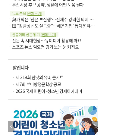
부산시장 후보 공약, 생활에 어떤 도움 될까
뉴스 분석
[전체보기]
與가 막은 ‘산은 부산행’…전재수 강력한 의지 표명 없인 공염불
田 “장금상선도 설득중”…해운기업 ‘톱다운 유치전’ 가속
신통이의 신문 읽기
[전체보기]
신문 속 시대현상…뉴미디어 활용해 봐요
스포츠 뉴스 읽으면 경기 보는 눈 커져요
어떻게 생각하십니까
[전체보기]
구·군 승진 축하화분 관행 없애자니 소상공인 울상
알립니다
3년째 병상에 있는 구의원…의정활동 못해도 월급 그대로
팩트체크
· 제 219회 한낮의 유U; 콘서트
[전체보기]
금정산 반려견 데리고 갈 수 있나…알아보니 ‘국립공원은 출입 불가’
· 제7회 부마항쟁문학상 공모
서울 도림천도 공업용수 활용한다는 사례, 정수 없이 한강물 공급…수질만 공업용수
· 2026 국제 어린이·청소년 경제아카데미
포토에세이
[전체보기]
연꽃 위 개개비
의령 한우산 털중나리
한 손 뉴스
[전체보기]
시민이 개발한 폭염 대응 앱 ‘그늘로’ 길안내 지도 등 인기
골목 맛집 발굴 고메 셀렉션…부산시, 페스티벌 시월 연계