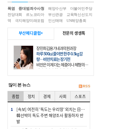
폭염
중대범죄수사청
해양수산부
더불어민주당
전당대회
르노코리아
부산관광
교육혁신선도지
역
극지해양미래포럼
인신매매
UN해양총회
부산메디클럽+
전문의 생생톡
장민희김용기내과의원과장
하루 500㎉ 줄이면 한주 0.5㎏ 감
량…비만치료는 장기전
비만은 이제 더는 체중이나 체형의 문
제가 아니다. 하나의 질병으로 인지
하고 치료와 관리를 해야 한다. 세계
보건기구(WHO)는 이미 1994년 비만
많이 본 뉴스
을 인류의 중요한
종합
정치
경제
사회
스포츠
1
[속보] 여전히 ‘독도는 우리땅’ 외치는 日…
韓선박이 독도 주변 해양조사 활동하자 반
발