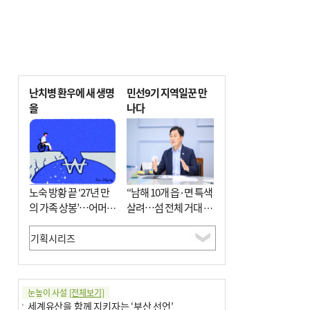
난치병 환우에 새 생명
민선9기 지역일꾼 만
을
나다
노숙 방황 끝 ‘27년 만
“남해 10개 읍·면 특색
의 가족 상봉’…어머니
살려…섬 전체 거대 정
와 행복 꿈꿔
원으로 조성”
눈높이 사설
[전체보기]
세계유산을 함께 지키자는 ‘부산 선언’