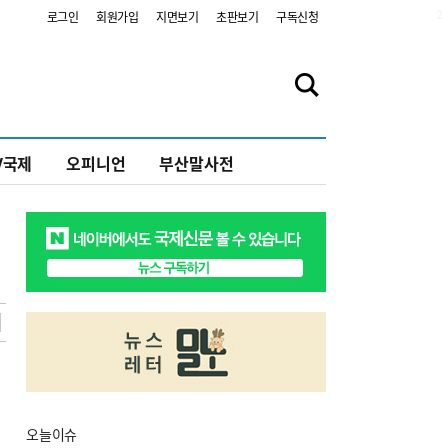
2
로그인
회원가입
지면보기
초판보기
구독신청
V국제
오피니언
부산말사전
오늘
이슈