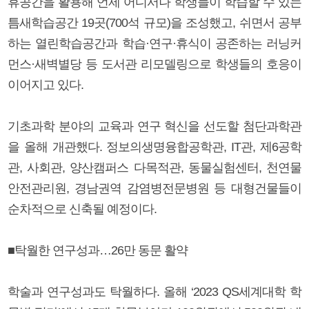
휴공간을 활용해 언제 어디서나 학생들이 학습할 수 있는
틈새학습공간 19곳(700석 규모)을 조성했고, 쉬면서 공부
하는 열린학습공간과 학습·연구·휴식이 공존하는 러닝커
먼스·새벽별당 등 도서관 리모델링으로 학생들의 호응이
이어지고 있다.
기초과학 분야의 교육과 연구 혁신을 선도할 첨단과학관
을 올해 개관했다. 정보의생명융합공학관, IT관, 제6공학
관, 사회관, 양산캠퍼스 다목적관, 동물실험센터, 천연물
안전관리원, 경남권역 감염병전문병원 등 대형건물들이
순차적으로 신축될 예정이다.
■탁월한 연구성과…26만 동문 활약
학술과 연구성과도 탁월하다. 올해 ‘2023 QS세계대학 학