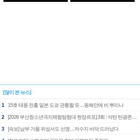
1182개팀 전수조사
확정
[많이 본 뉴스]
1
15호 태풍 찬홈 일본 도쿄 관통할 듯…동해안에 비 뿌리나
2
[2026 부산청소년극지체험탐험대 현장르포] 3회 : 석탄 탄광촌에서 북극 연구의 중심지로
3
[속보] 남부 가뭄 위성서도 선명…저수지 바닥 드러났다