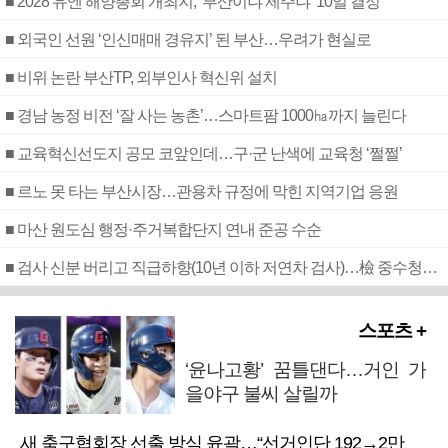
■ 2028 유엔 해양총회 개최지, ‘부산이냐 제주냐’ 10일 결정
■ 외국인 선원 ‘인신매매 경유지’ 된 부산…우려가 현실로
■ 비위 논란 부산TP, 외부인사 혁신위 설치
■ 경남 농정 비전 ‘잘 사는 농촌’…스마트팜 1000㏊까지 늘린다
■ 교육혁신선도지 공모 코앞인데…구·군 난색에 교육청 ‘쩔쩔’
■ 르노 못 타는 부산시장…관용차 규정에 막힌 지역기업 응원
■ 마산 원도심 행정·주거복합단지 연내 준공 수순
■ 검사 신분 버리고 직급하향(10년 이하 저연차 검사)…檢 중수청행 기피
스포츠 +
‘윤나고황’ 꿈틀댄다…거인 가
을야구 불씨 살릴까
새 축구협회장 선출 방식 윤곽…“선거인단 192→2만