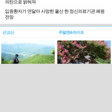
의탄으로 밝혀져
입원환자가 연달아 사망한 울산 한 정신의료기관 폐원
전망
근교산
주말엔&라이프
근교산&그너머…상주·문경
폭염보다 더 뜨거워라…100
청화산~시루봉
일을 붉게 불태울 ‘선비정신’
피었네
PC버전
엑스
페이스북
Copyright ⓒ 2015 All rights reserved by 국제신문