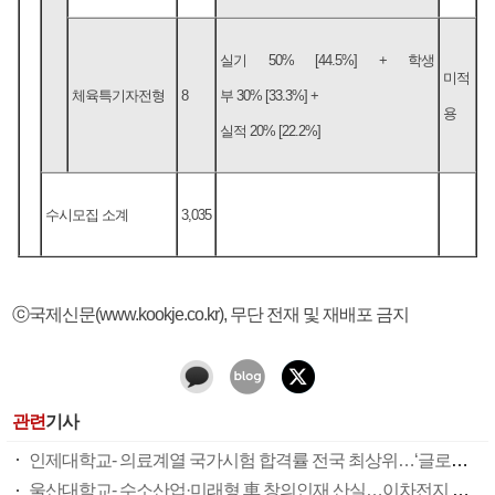
실기 50% [44.5%] + 학생
미적
체육특기자전형
8
부 30% [33.3%] +
용
실적 20% [22.2%]
수시모집 소계
3,035
ⓒ국제신문(www.kookje.co.kr), 무단 전재 및 재배포 금지
관련
기사
인제대학교- 의료계열 국가시험 합격률 전국 최상위…‘글로컬 사업’ 예비 지정도
울산대학교- 수소산업·미래형 車 창의인재 산실…이차전지 이론·실무 집중교육