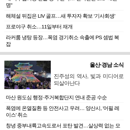
명”
해체설 뒤집은 LIV 골프…새 투자자 확보 ‘기사회생’
프로야구 취소…11일부터 재개
라커룸 냉탕 등장…폭염 경기취소 속출에 PS 셈법 복
잡
울산·경남 소식
진주성의 역사, 빛과 미디어로
되살아난다
마산 원도심 행정·주거복합단지 연내 준공 수순
폭염에 온열질환 등 안전사고 우려… 양산시, '어필 레
이스' 취소
창녕 중부내륙고속도로서 포탄 발견…살상력 없는 모