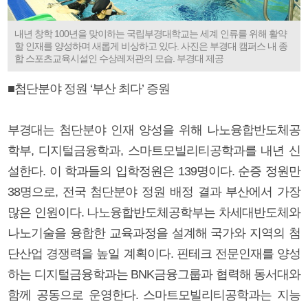
내년 창학 100년을 맞이하는 국립부경대학교는 세계 인류를 위해 활약
할 인재를 양성하며 새롭게 비상하고 있다. 사진은 부경대 캠퍼스 내 종
합 스포츠교육시설인 수상레저관의 모습. 부경대 제공
■첨단분야 정원 ‘부산 최다’ 증원
부경대는 첨단분야 인재 양성을 위해 나노융합반도체공
학부, 디지털금융학과, 스마트모빌리티공학과를 내년 신
설한다. 이 학과들의 입학정원은 139명이다. 순증 정원만
38명으로, 전국 첨단분야 정원 배정 결과 부산에서 가장
많은 인원이다. 나노융합반도체공학부는 차세대반도체와
나노기술을 융합한 교육과정을 설계해 국가와 지역의 첨
단산업 경쟁력을 높일 계획이다. 핀테크 전문인재를 양성
하는 디지털금융학과는 BNK금융그룹과 협력해 동서대와
함께 공동으로 운영한다. 스마트모빌리티공학과는 지능