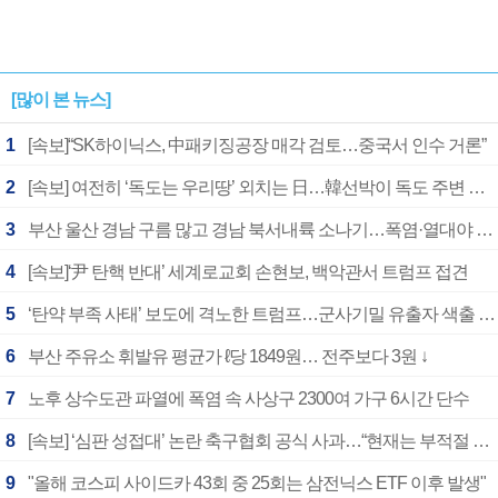
[많이 본 뉴스]
1
[속보]“SK하이닉스, 中패키징공장 매각 검토…중국서 인수 거론”
2
[속보] 여전히 ‘독도는 우리땅’ 외치는 日…韓선박이 독도 주변 해양조사 활동하자 반발
3
부산 울산 경남 구름 많고 경남 북서내륙 소나기…폭염·열대야 계속
4
[속보]‘尹 탄핵 반대’ 세계로교회 손현보, 백악관서 트럼프 접견
5
‘탄약 부족 사태’ 보도에 격노한 트럼프…군사기밀 유출자 색출 지시
6
부산 주유소 휘발유 평균가 ℓ당 1849원… 전주보다 3원 ↓
7
노후 상수도관 파열에 폭염 속 사상구 2300여 가구 6시간 단수
8
[속보] ‘심판 성접대’ 논란 축구협회 공식 사과…“현재는 부적절 행위 없어”
9
"올해 코스피 사이드카 43회 중 25회는 삼전닉스 ETF 이후 발생"