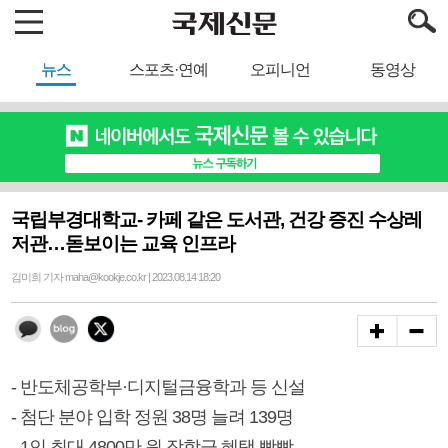
뉴스
스포츠·연예
오피니언
동영상
국립부경대학교- 카페 같은 도서관, 건강 증진 수상레
저관…돋보이는 교육 인프라
김미희 기자 maha@kookje.co.kr | 2023.08.14 18:20
- 반도체공학부·디지털금융학과 등 신설
- 첨단 분야 입학 정원 38명 늘려 139명
- 1인 최대 4800만 원 장학금 혜택 빵빵