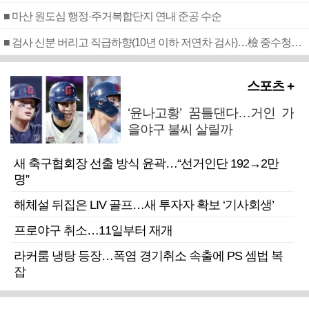
■ 마산 원도심 행정·주거복합단지 연내 준공 수순
■ 검사 신분 버리고 직급하향(10년 이하 저연차 검사)…檢 중수청행 기피
스포츠 +
‘윤나고황’ 꿈틀댄다…거인 가
을야구 불씨 살릴까
새 축구협회장 선출 방식 윤곽…“선거인단 192→2만
명”
해체설 뒤집은 LIV 골프…새 투자자 확보 ‘기사회생’
프로야구 취소…11일부터 재개
라커룸 냉탕 등장…폭염 경기취소 속출에 PS 셈법 복
잡