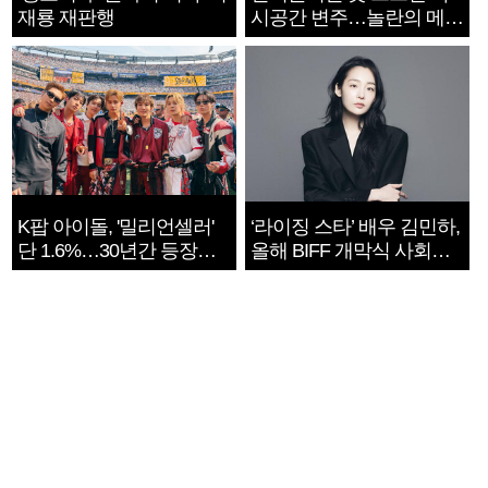
재룡 재판행
시공간 변주…놀란의 메시
지는 ‘전쟁 속죄’
K팝 아이돌, '밀리언셀러'
‘라이징 스타’ 배우 김민하,
단 1.6%…30년간 등장
올해 BIFF 개막식 사회자
1182개팀 전수조사
확정