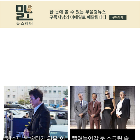
‘뺑소니 후 술타기 의혹’ 이
빨려들어갈 듯 스크린 속