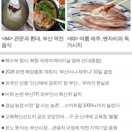
<84> 관문과 환대, 부산 역전
<83> 여름 제주, 벤자리와 독
음식
가시치
■ 해수부 청사, 북항 국제여객터미널 옆에 선다(종합)
■ 2028 유엔 해양총회 개최지, ‘부산이냐 제주냐’ 10일 결정
■ 외국인 선원 ‘인신매매 경유지’ 된 부산…우려가 현실로
■ 비위 논란 부산TP, 외부인사 혁신위 설치
■ 경남 농정 비전 ‘잘 사는 농촌’…스마트팜 1000㏊까지 늘린다
■ 교육혁신선도지 공모 코앞인데…구·군 난색에 교육청 ‘쩔쩔’
■ 르노 못 타는 부산시장…관용차 규정에 막힌 지역기업 응원