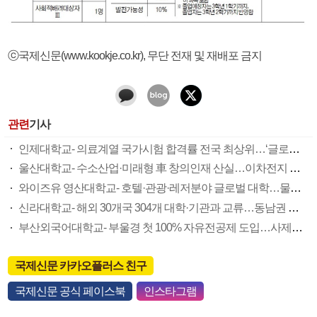
ⓒ국제신문(www.kookje.co.kr), 무단 전재 및 재배포 금지
관련
기사
인제대학교- 의료계열 국가시험 합격률 전국 최상위…‘글로컬 사업’ 예비 지정도
울산대학교- 수소산업·미래형 車 창의인재 산실…이차전지 이론·실무 집중교육
와이즈유 영산대학교- 호텔·관광·레저분야 글로벌 대학…물리치료학과 美대학과 학위 연계
신라대학교- 해외 30개국 304개 대학·기관과 교류…동남권 유일 항공기계학과 신설
부산외국어대학교- 부울경 첫 100% 자유전공제 도입…사제간 일대일 매칭 장학제 눈길
국제신문 카카오플러스 친구
국제신문 공식 페이스북
인스타그램