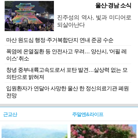
울산·경남 소식
진주성의 역사, 빛과 미디어로
되살아난다
마산 원도심 행정·주거복합단지 연내 준공 수순
폭염에 온열질환 등 안전사고 우려… 양산시, '어필 레
이스' 취소
창녕 중부내륙고속도로서 포탄 발견…살상력 없는 모
의탄으로 밝혀져
입원환자가 연달아 사망한 울산 한 정신의료기관 폐원
전망
근교산
주말엔&라이프