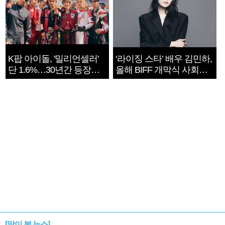
K팝 아이돌, '밀리언셀러'
‘라이징 스타’ 배우 김민하,
단 1.6%…30년간 등장
올해 BIFF 개막식 사회자
1182개팀 전수조사
확정
[많이 본 뉴스]