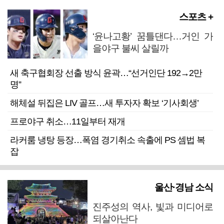
스포츠 +
‘윤나고황’ 꿈틀댄다…거인 가
을야구 불씨 살릴까
새 축구협회장 선출 방식 윤곽…“선거인단 192→2만
명”
해체설 뒤집은 LIV 골프…새 투자자 확보 ‘기사회생’
프로야구 취소…11일부터 재개
라커룸 냉탕 등장…폭염 경기취소 속출에 PS 셈법 복
잡
울산·경남 소식
진주성의 역사, 빛과 미디어로
되살아난다