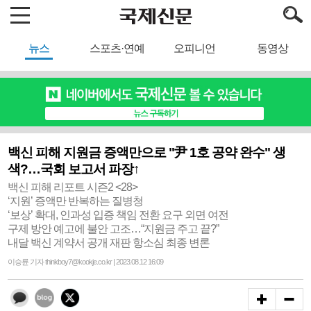
뉴스
스포츠·연예
오피니언
동영상
백신 피해 지원금 증액만으로 "尹 1호 공약 완수" 생
색?…국회 보고서 파장↑
백신 피해 리포트 시즌2 <28>
‘지원’ 증액만 반복하는 질병청
‘보상’ 확대, 인과성 입증 책임 전환 요구 외면 여전
구제 방안 예고에 불안 고조…“지원금 주고 끝?”
내달 백신 계약서 공개 재판 항소심 최종 변론
이승륜 기자 thinkboy7@kookje.co.kr | 2023.08.12 16:09