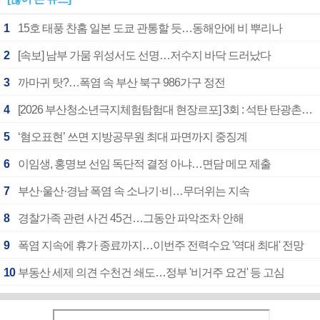
1
15호 태풍 찬홈 일본 도쿄 관통할 듯…동해안에 비 뿌리나
2
[속보] 남부 가뭄 위성서도 선명…저수지 바닥 드러났다
3
까마귀 탓?…폭염 속 부산 북구 986가구 정전
4
[2026 부산청소년극지체험탐험대 현장르포] 3회 : 석탄 탄광촌에서 북극 연구의 중심지로
5
‘혐오표현’ 쓰면 지방공무원 최대 파면까지 중징계
6
이임생, 홍명보 선임 독단적 결정 아냐…면담 메모 제출
7
부산·울산·경남 폭염 속 소나기·비…무더위는 지속
8
경찰가족 관련 사건 45건…그동안 파악조차 안해
9
폭염 지속에 휴가 종료까지…이번주 전력수요 '역대 최대' 전망
10
부동산 세제 의견 수천건 쇄도…정부 '비거주 요건' 등 고심