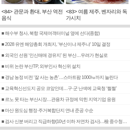
<84> 관문과 환대, 부산 역전
<83> 여름 제주, 벤자리와 독
음식
가시치
■ 해수부 청사, 북항 국제여객터미널 옆에 선다(종합)
■ 2028 유엔 해양총회 개최지, ‘부산이냐 제주냐’ 10일 결정
■ 외국인 선원 ‘인신매매 경유지’ 된 부산…우려가 현실로
■ 비위 논란 부산TP, 외부인사 혁신위 설치
■ 경남 농정 비전 ‘잘 사는 농촌’…스마트팜 1000㏊까지 늘린다
■ 교육혁신선도지 공모 코앞인데…구·군 난색에 교육청 ‘쩔쩔’
■ 르노 못 타는 부산시장…관용차 규정에 막힌 지역기업 응원
■ 마산 원도심 행정·주거복합단지 연내 준공 수순
■ 검사 신분 버리고 직급하향(10년 이하 저연차 검사)…檢 중수청행 기피