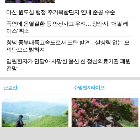
마산 원도심 행정·주거복합단지 연내 준공 수순
폭염에 온열질환 등 안전사고 우려… 양산시, '어필 레
이스' 취소
창녕 중부내륙고속도로서 포탄 발견…살상력 없는 모
의탄으로 밝혀져
입원환자가 연달아 사망한 울산 한 정신의료기관 폐원
전망
근교산
주말엔&라이프