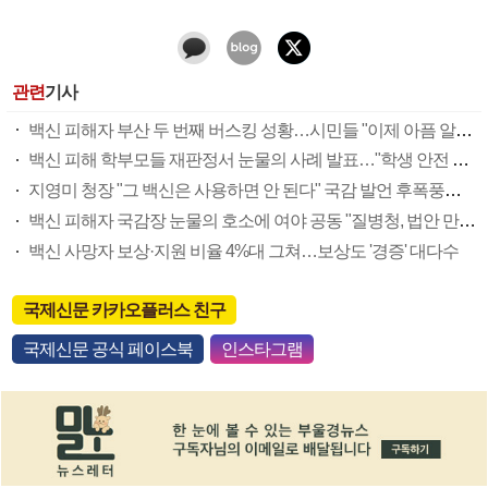
관련
기사
백신 피해자 부산 두 번째 버스킹 성황…시민들 "이제 아픔 알겠다" 응원
백신 피해 학부모들 재판정서 눈물의 사례 발표…"학생 안전 주의의무 놓친 학교·당국이 우리 애 죽였다"
지영미 청장 "그 백신은 사용하면 안 된다" 국감 발언 후폭풍…피해자 "우롱하나"
백신 피해자 국감장 눈물의 호소에 여야 공동 "질병청, 법안 만들면 따르라"
백신 사망자 보상·지원 비율 4%대 그쳐…보상도 '경증' 대다수
국제신문 카카오플러스 친구
국제신문 공식 페이스북
인스타그램