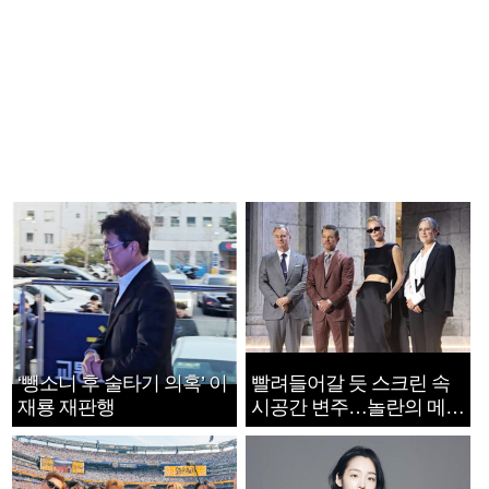
‘뺑소니 후 술타기 의혹’ 이
빨려들어갈 듯 스크린 속
재룡 재판행
시공간 변주…놀란의 메시
지는 ‘전쟁 속죄’