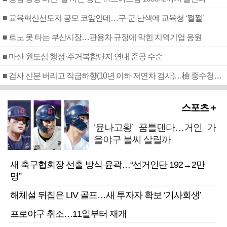
■ 교육혁신선도지 공모 코앞인데…구·군 난색에 교육청 ‘쩔쩔’
■ 르노 못 타는 부산시장…관용차 규정에 막힌 지역기업 응원
■ 마산 원도심 행정·주거복합단지 연내 준공 수순
■ 검사 신분 버리고 직급하향(10년 이하 저연차 검사)…檢 중수청행 기피
스포츠 +
‘윤나고황’ 꿈틀댄다…거인 가
을야구 불씨 살릴까
새 축구협회장 선출 방식 윤곽…“선거인단 192→2만
명”
해체설 뒤집은 LIV 골프…새 투자자 확보 ‘기사회생’
프로야구 취소…11일부터 재개