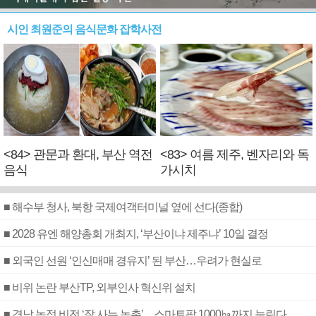
시인 최원준의 음식문화 잡학사전
<84> 관문과 환대, 부산 역전
<83> 여름 제주, 벤자리와 독
음식
가시치
■ 해수부 청사, 북항 국제여객터미널 옆에 선다(종합)
■ 2028 유엔 해양총회 개최지, ‘부산이냐 제주냐’ 10일 결정
■ 외국인 선원 ‘인신매매 경유지’ 된 부산…우려가 현실로
■ 비위 논란 부산TP, 외부인사 혁신위 설치
■ 경남 농정 비전 ‘잘 사는 농촌’…스마트팜 1000㏊까지 늘린다