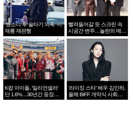
‘뺑소니 후 술타기 의혹’ 이
빨려들어갈 듯 스크린 속
재룡 재판행
시공간 변주…놀란의 메시
지는 ‘전쟁 속죄’
K팝 아이돌, '밀리언셀러'
‘라이징 스타’ 배우 김민하,
단 1.6%…30년간 등장
올해 BIFF 개막식 사회자
1182개팀 전수조사
확정