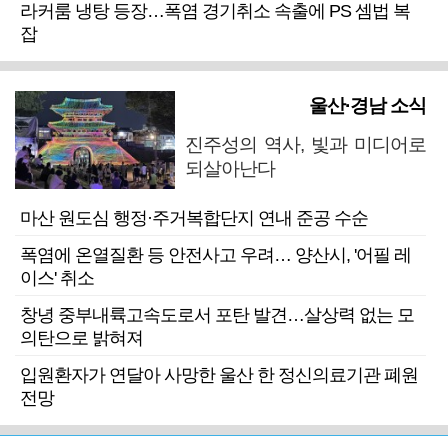
라커룸 냉탕 등장…폭염 경기취소 속출에 PS 셈법 복
잡
울산·경남 소식
진주성의 역사, 빛과 미디어로
되살아난다
마산 원도심 행정·주거복합단지 연내 준공 수순
폭염에 온열질환 등 안전사고 우려… 양산시, '어필 레
이스' 취소
창녕 중부내륙고속도로서 포탄 발견…살상력 없는 모
의탄으로 밝혀져
입원환자가 연달아 사망한 울산 한 정신의료기관 폐원
전망