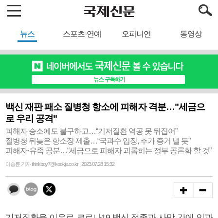
뉴스
스포츠·연예
오피니언
동영상
백신 재판 패소 질병청 항소에 피해자 격분…"세금으
로 우리 공격"
피해자 승소에도 불구하고…“기저질환 역공 못 뒤집어”
질병청 뒤늦은 항소장 제출…“국과수 입장, 추가 증거 낼 듯”
피해자·유족 공분…“세금으로 피해자 괴롭히는 정부 공론화 할 것”
이승륜 기자 thinkboy7@kookje.co.kr | 2023.07.28 15:32
기저질환을 이유로 코로나19 백신 접종과 사망 간에 인과