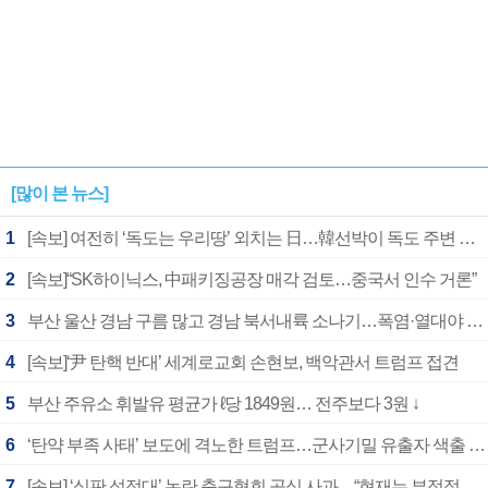
[많이 본 뉴스]
1
[속보] 여전히 ‘독도는 우리땅’ 외치는 日…韓선박이 독도 주변 해양조사 활동하자 반발
2
[속보]“SK하이닉스, 中패키징공장 매각 검토…중국서 인수 거론”
3
부산 울산 경남 구름 많고 경남 북서내륙 소나기…폭염·열대야 계속
4
[속보]‘尹 탄핵 반대’ 세계로교회 손현보, 백악관서 트럼프 접견
5
부산 주유소 휘발유 평균가 ℓ당 1849원… 전주보다 3원 ↓
6
‘탄약 부족 사태’ 보도에 격노한 트럼프…군사기밀 유출자 색출 지시
7
[속보] ‘심판 성접대’ 논란 축구협회 공식 사과…“현재는 부적절 행위 없어”