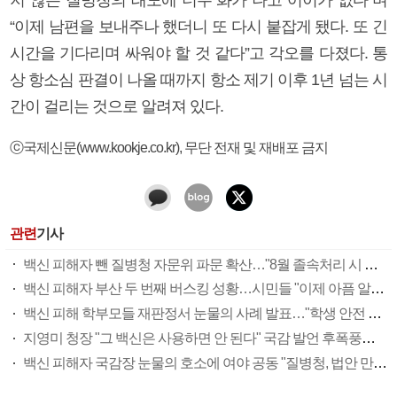
“이제 남편을 보내주나 했더니 또 다시 붙잡게 됐다. 또 긴
시간을 기다리며 싸워야 할 것 같다”고 각오를 다졌다. 통
상 항소심 판결이 나올 때까지 항소 제기 이후 1년 넘는 시
간이 걸리는 것으로 알려져 있다.
ⓒ국제신문(www.kookje.co.kr), 무단 전재 및 재배포 금지
관련
기사
백신 피해자 뺀 질병청 자문위 파문 확산…"8월 졸속처리 시 대규모 저항"
백신 피해자 부산 두 번째 버스킹 성황…시민들 "이제 아픔 알겠다" 응원
백신 피해 학부모들 재판정서 눈물의 사례 발표…"학생 안전 주의의무 놓친 학교·당국이 우리 애 죽였다"
지영미 청장 "그 백신은 사용하면 안 된다" 국감 발언 후폭풍…피해자 "우롱하나"
백신 피해자 국감장 눈물의 호소에 여야 공동 "질병청, 법안 만들면 따르라"