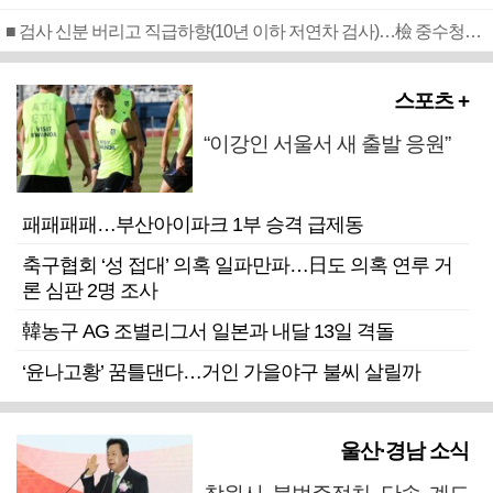
■ 검사 신분 버리고 직급하향(10년 이하 저연차 검사)…檢 중수청행 기피
스포츠 +
“이강인 서울서 새 출발 응원”
패패패패…부산아이파크 1부 승격 급제동
축구협회 ‘성 접대’ 의혹 일파만파…日도 의혹 연루 거
론 심판 2명 조사
韓농구 AG 조별리그서 일본과 내달 13일 격돌
‘윤나고황’ 꿈틀댄다…거인 가을야구 불씨 살릴까
울산·경남 소식