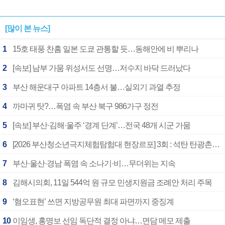
[많이 본 뉴스]
1
15호 태풍 찬홈 일본 도쿄 관통할 듯…동해안에 비 뿌리나
2
[속보] 남부 가뭄 위성서도 선명…저수지 바닥 드러났다
3
부산 해운대구 아파트 14층서 불…실외기 과열 추정
4
까마귀 탓?…폭염 속 부산 북구 986가구 정전
5
[속보] 부산·김해·울주 ‘경계 단계’…전국 48개 시군 가뭄
6
[2026 부산청소년극지체험탐험대 현장르포] 3회 : 석탄 탄광촌에서 북극 연구의 중심지로
7
부산·울산·경남 폭염 속 소나기·비…무더위는 지속
8
김해시의회, 11일 544억 원 규모 민생지원금 조례안 처리 주목
9
‘혐오표현’ 쓰면 지방공무원 최대 파면까지 중징계
10
이임생, 홍명보 선임 독단적 결정 아냐…면담 메모 제출