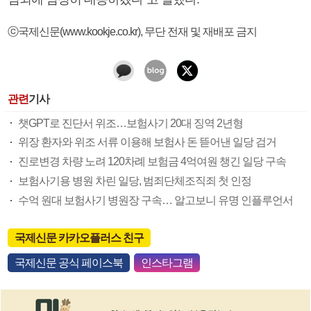
ⓒ국제신문(www.kookje.co.kr), 무단 전재 및 재배포 금지
관련
기사
챗GPT로 진단서 위조…보험사기 20대 징역 2년형
위장 환자와 위조 서류 이용해 보험사 돈 뜯어낸 일당 검거
진로변경 차량 노려 120차례 보험금 4억여원 챙긴 일당 구속
보험사기용 병원 차린 일당, 범죄단체조직죄 첫 인정
수억 원대 보험사기 병원장 구속… 알고보니 유명 인플루언서
국제신문 카카오플러스 친구
국제신문 공식 페이스북
인스타그램