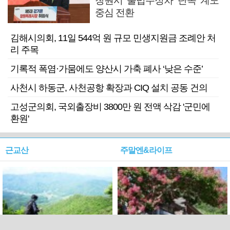
창원시 불법주정차 단속 계도
중심 전환
김해시의회, 11일 544억 원 규모 민생지원금 조례안 처
리 주목
기록적 폭염·가뭄에도 양산시 가축 폐사 ‘낮은 수준’
사천시 하동군, 사천공항 확장과 CIQ 설치 공동 건의
고성군의회, 국외출장비 3800만 원 전액 삭감 '군민에
환원'
근교산
주말엔&라이프