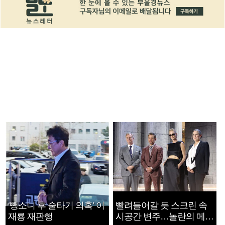
‘뺑소니 후 술타기 의혹’ 이
빨려들어갈 듯 스크린 속
재룡 재판행
시공간 변주…놀란의 메시