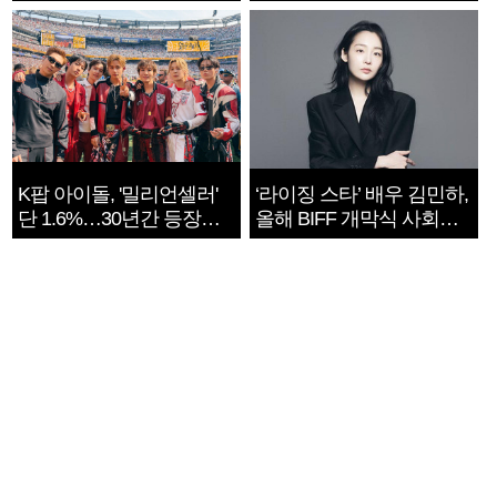
지는 ‘전쟁 속죄’
K팝 아이돌, '밀리언셀러'
‘라이징 스타’ 배우 김민하,
단 1.6%…30년간 등장
올해 BIFF 개막식 사회자
1182개팀 전수조사
확정