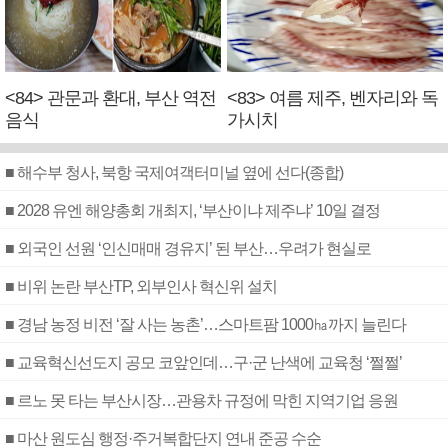
<84> 관문과 환대, 부산 역전
<83> 여름 제주, 벤자리와 독
음식
가시치
■ 해수부 청사, 북항 국제여객터미널 옆에 선다(종합)
■ 2028 유엔 해양총회 개최지, ‘부산이냐 제주냐’ 10일 결정
■ 외국인 선원 ‘인신매매 경유지’ 된 부산…우려가 현실로
■ 비위 논란 부산TP, 외부인사 혁신위 설치
■ 경남 농정 비전 ‘잘 사는 농촌’…스마트팜 1000㏊까지 늘린다
■ 교육혁신선도지 공모 코앞인데…구·군 난색에 교육청 ‘쩔쩔’
■ 르노 못 타는 부산시장…관용차 규정에 막힌 지역기업 응원
■ 마산 원도심 행정·주거복합단지 연내 준공 수순