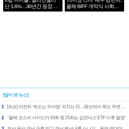
K팝 아이돌, '밀리언셀러'
‘라이징 스타’ 배우 김민하,
단 1.6%…30년간 등장
올해 BIFF 개막식 사회자
1182개팀 전수조사
확정
[많이 본 뉴스]
1
[속보] 여전히 ‘독도는 우리땅’ 외치는 日…韓선박이 독도 주변 해양조사 활동하자 반발
2
"올해 코스피 사이드카 43회 중 25회는 삼전닉스 ETF 이후 발생"
3
부산 울산 경남 구름 많고 경남 북서내륙 소나기…폭염·열대야 계속