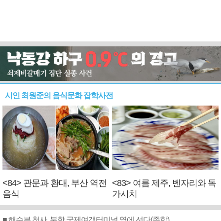
시인 최원준의 음식문화 잡학사전
<84> 관문과 환대, 부산 역전
<83> 여름 제주, 벤자리와 독
음식
가시치
■ 해수부 청사, 북항 국제여객터미널 옆에 선다(종합)