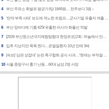
4
부산 주유소 휘발유 평균가 ℓ당 1849원… 전주보다 3원 ↓
5
‘탄약 부족 사태’ 보도에 격노한 트럼프…군사기밀 유출자 색출 지시
6
부산 앞바다에 기름 425ℓ 유출한 러시아 화물선 적발
7
[2026 부산청소년극지체험탐험대 현장르포] 2회 : 하늘에서 만난 얼음의 나라
8
입추 지났지만 푹푹 찐다…온열질환자 10년 만에 3배
9
[속보] ‘심판 성접대’ 논란 축구협회 공식 사과…“현재는 부적절 행위 없어”
10
서울 중랑구서 흉기 난동…60대 남성 2명 사망