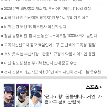
■ 2028 유엔 해양총회 개최지, ‘부산이냐 제주냐’ 10일 결정
■ 외국인 선원 ‘인신매매 경유지’ 된 부산…우려가 현실로
■ 비위 논란 부산TP, 외부인사 혁신위 설치
■ 경남 농정 비전 ‘잘 사는 농촌’…스마트팜 1000㏊까지 늘린다
■ 교육혁신선도지 공모 코앞인데…구·군 난색에 교육청 ‘쩔쩔’
■ 르노 못 타는 부산시장…관용차 규정에 막힌 지역기업 응원
■ 마산 원도심 행정·주거복합단지 연내 준공 수순
■ 검사 신분 버리고 직급하향(10년 이하 저연차 검사)…檢 중수청행 기피
스포츠 +
‘윤나고황’ 꿈틀댄다…거인 가
을야구 불씨 살릴까