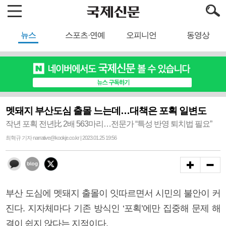
뉴스
스포츠·연예
오피니언
동영상
멧돼지 부산도심 출몰 느는데…대책은 포획 일변도
작년 포획 전년比 2배 563마리…전문가 “특성 반영 퇴치법 필요”
최혁규 기자 narrative@kookje.co.kr | 2023.01.25 19:56
부산 도심에 멧돼지 출몰이 잇따르면서 시민의 불안이 커
진다. 지자체마다 기존 방식인 ‘포획’에만 집중해 문제 해
결이 쉽지 않다는 지적이다.