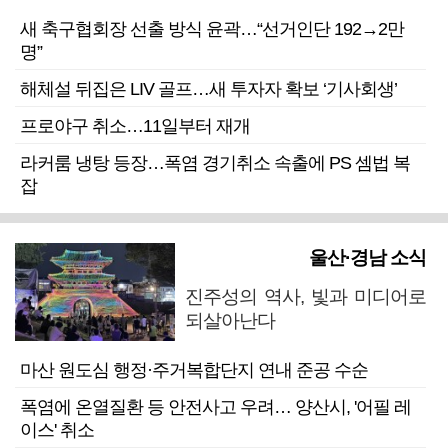
새 축구협회장 선출 방식 윤곽…“선거인단 192→2만
명”
해체설 뒤집은 LIV 골프…새 투자자 확보 ‘기사회생’
프로야구 취소…11일부터 재개
라커룸 냉탕 등장…폭염 경기취소 속출에 PS 셈법 복
잡
울산·경남 소식
진주성의 역사, 빛과 미디어로
되살아난다
마산 원도심 행정·주거복합단지 연내 준공 수순
폭염에 온열질환 등 안전사고 우려… 양산시, '어필 레
이스' 취소