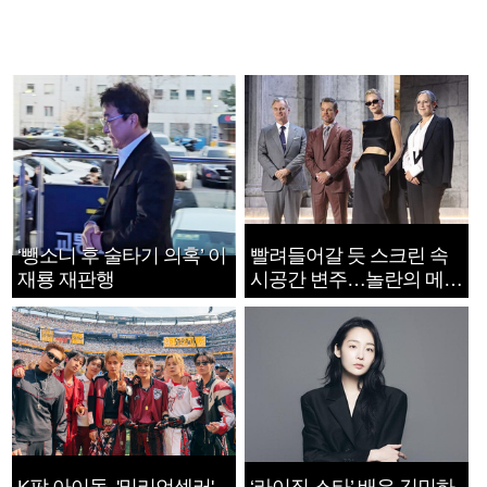
‘뺑소니 후 술타기 의혹’ 이
빨려들어갈 듯 스크린 속
재룡 재판행
시공간 변주…놀란의 메시
지는 ‘전쟁 속죄’