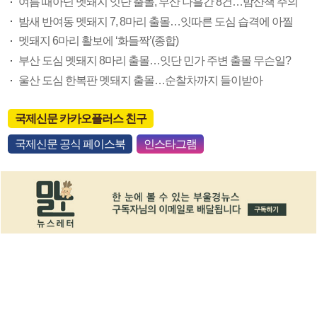
여름 때아닌 멧돼지 잇단 출몰, 부산 나흘간 8건…밤산책 주의
밤새 반여동 멧돼지 7, 8마리 출몰…잇따른 도심 습격에 아찔
멧돼지 6마리 활보에 ‘화들짝’(종합)
부산 도심 멧돼지 8마리 출몰…잇단 민가 주변 출몰 무슨일?
울산 도심 한복판 멧돼지 출몰…순찰차까지 들이받아
국제신문 카카오플러스 친구
국제신문 공식 페이스북
인스타그램