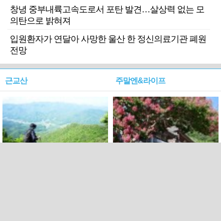
창녕 중부내륙고속도로서 포탄 발견…살상력 없는 모
의탄으로 밝혀져
입원환자가 연달아 사망한 울산 한 정신의료기관 폐원
전망
근교산
주말엔&라이프
근교산&그너머…상주·문경
폭염보다 더 뜨거워라…100
청화산~시루봉
일을 붉게 불태울 ‘선비정신’
피었네