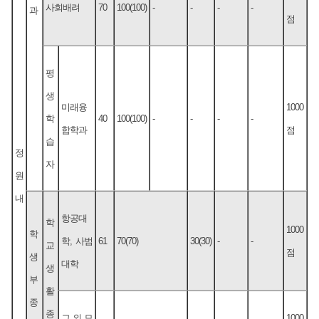
사회배려
70
100(100)
-
-
-
-
과
점
평
생
미래융
1000
학
40
100(100)
-
-
-
-
합학과
점
습
정
자
원
내
항공대
학
1000
학
학, 사범
61
70(70)
30(30)
-
-
교
점
생
대학
생
부
활
종
종
그 외 모
1000