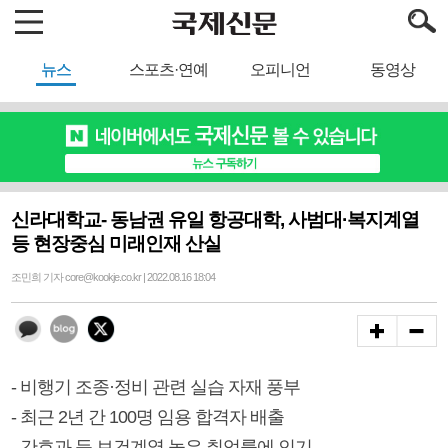
뉴스
스포츠·연예
오피니언
동영상
신라대학교- 동남권 유일 항공대학, 사범대·복지계열
등 현장중심 미래인재 산실
조민희 기자 core@kookje.co.kr | 2022.08.16 18:04
- 비행기 조종·정비 관련 실습 자재 풍부
- 최근 2년 간 100명 임용 합격자 배출
- 간호과 등 보건계열 높은 취업률에 인기