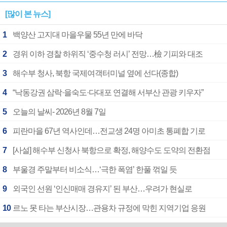
[많이 본 뉴스]
1
백양산 고지대 마을우물 55년 만에 바닥
2
경위 이하 경찰 하위직 ‘중수청 러시’ 전망…檢 기피와 대조
3
해수부 청사, 북항 국제여객터미널 옆에 선다(종합)
4
“낙동강권 삼락·을숙도·다대포 연결해 서부산 관광 키우자”
5
오늘의 날씨- 2026년 8월 7일
6
피란마을 67년 역사인데…전교생 24명 아미초 통폐합 기로
7
[사설] 해수부 신청사 북항으로 확정, 해양수도 도약의 전환점
8
부울경 주말부터 비소식…‘극한 폭염’ 한풀 꺾일 듯
9
외국인 선원 ‘인신매매 경유지’ 된 부산…우려가 현실로
10
르노 못 타는 부산시장…관용차 규정에 막힌 지역기업 응원