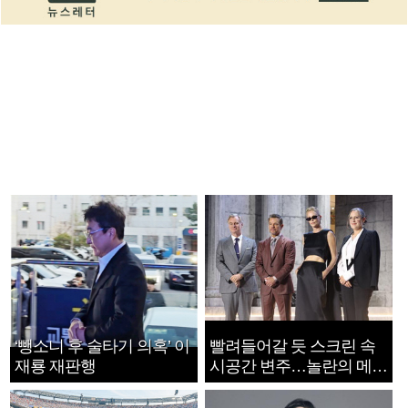
‘뺑소니 후 술타기 의혹’ 이
빨려들어갈 듯 스크린 속
재룡 재판행
시공간 변주…놀란의 메시
지는 ‘전쟁 속죄’