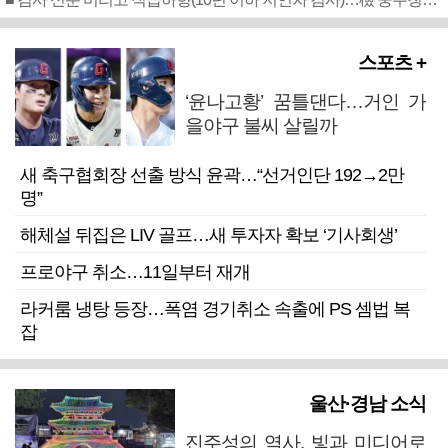
스포츠 +
‘윤나고황’ 꿈틀댄다…거인 가
을야구 불씨 살릴까
새 축구협회장 선출 방식 윤곽…“선거인단 192→2만
명”
해체설 뒤집은 LIV 골프…새 투자자 확보 ‘기사회생’
프로야구 취소…11일부터 재개
라커룸 냉탕 등장…폭염 경기취소 속출에 PS 셈법 복
잡
울산·경남 소식
진주성의 역사, 빛과 미디어로