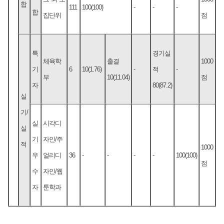
합
111
100(100)
-
-
-
합
집단위
점
특
경기실
체육학
출결
1000
기
6
10(1.76)
-
적
-
부
10(11.04)
점
자
80(87.2)
실
기/
실
시각디
실
기
자인/주
적
1000
우
얼리디
36
-
-
-
-
100(100)
점
수
자인/웹
자
툰학과