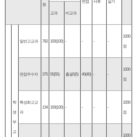
면접
서류
실기
원
교과
비교과
1000
일반고교과
792
100(100)
-
-
-
-
점
1000
면접우수자
375
55(55)
출결5(5)
40(40)
-
-
점
학
특성화고교
1000
134
100(100)
-
-
-
-
생
과
점
부
교
1000