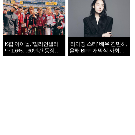
K팝 아이돌, '밀리언셀러'
‘라이징 스타’ 배우 김민하,
단 1.6%…30년간 등장
올해 BIFF 개막식 사회자
1182개팀 전수조사
확정