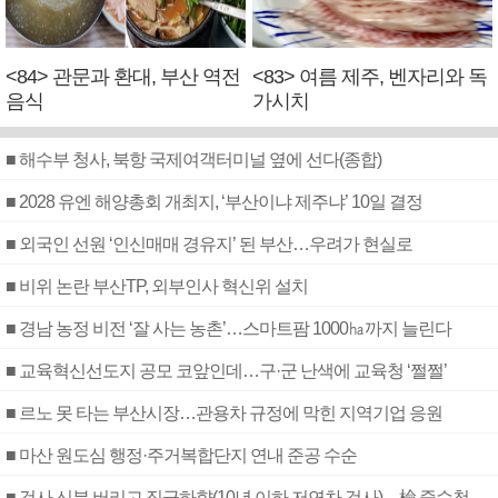
<84> 관문과 환대, 부산 역전
<83> 여름 제주, 벤자리와 독
음식
가시치
■ 해수부 청사, 북항 국제여객터미널 옆에 선다(종합)
■ 2028 유엔 해양총회 개최지, ‘부산이냐 제주냐’ 10일 결정
■ 외국인 선원 ‘인신매매 경유지’ 된 부산…우려가 현실로
■ 비위 논란 부산TP, 외부인사 혁신위 설치
■ 경남 농정 비전 ‘잘 사는 농촌’…스마트팜 1000㏊까지 늘린다
■ 교육혁신선도지 공모 코앞인데…구·군 난색에 교육청 ‘쩔쩔’
■ 르노 못 타는 부산시장…관용차 규정에 막힌 지역기업 응원
■ 마산 원도심 행정·주거복합단지 연내 준공 수순
■ 검사 신분 버리고 직급하향(10년 이하 저연차 검사)…檢 중수청행 기피