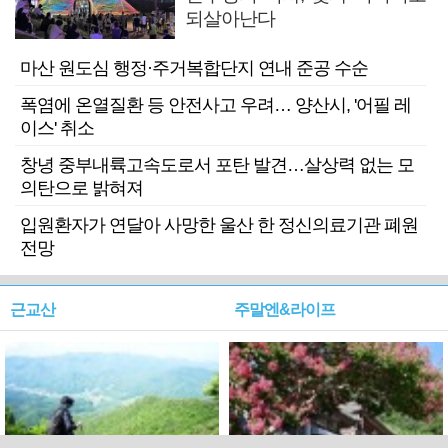
되살아난다
마산 원도심 행정·주거복합단지 연내 준공 수순
폭염에 온열질환 등 안전사고 우려… 양산시, '어필 레
이스' 취소
창녕 중부내륙고속도로서 포탄 발견…살상력 없는 모
의탄으로 밝혀져
입원환자가 연달아 사망한 울산 한 정신의료기관 폐원
전망
근교산
주말엔&라이프