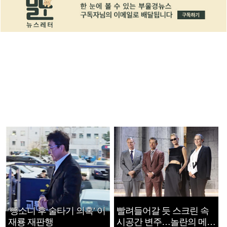
‘뺑소니 후 술타기 의혹’ 이
빨려들어갈 듯 스크린 속
재룡 재판행
시공간 변주…놀란의 메시