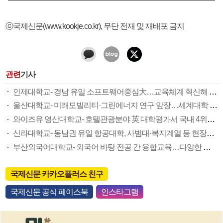
ⓒ국제신문(www.kookje.co.kr), 무단 전재 및 재배포 금지
관련
기사
인제대학교- 경남 유일 소프트웨어중심大…교육체계 혁신해 유망 신산업 선도
울산대학교- 미래모빌리티·그린에너지 연구 앞장…세계대학 논문 랭킹 ‘국내 5위’
와이즈유 영산대학교- 호텔관광분야 英 대학평가서 국내 4위…‘마이스도시’ 부산 이끈다
신라대학교- 동남권 유일 항공대학, 사범대·복지계열 등 현장중심 미래인재 산실
부산외국어대학교- 외국어 바탕 전공 간 융합교육…다양한 해외교류 ‘든든한 뒷받침’
국제신문 카카오플러스 친구
국제신문 공식 페이스북
인스타그램