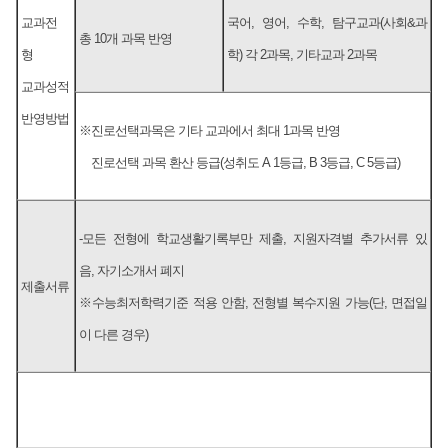
교과전
국어, 영어, 수학, 탐구교과(사회&과
총 10개 과목 반영
형
학) 각 2과목, 기타교과 2과목
교과성적
반영방법
※진로선택과목은 기타 교과에서 최대 1과목 반영
진로선택 과목 환산 등급(성취도 A 1등급, B 3등급, C 5등급)
-모든 전형에 학교생활기록부만 제출, 지원자격별 추가서류 있
음, 자기소개서 폐지
제출서류
※수능최저학력기준 적용 안함, 전형별 복수지원 가능(단, 면접일
이 다른 경우)