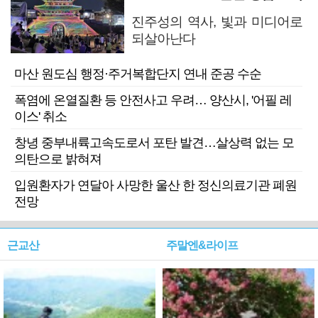
진주성의 역사, 빛과 미디어로
되살아난다
마산 원도심 행정·주거복합단지 연내 준공 수순
폭염에 온열질환 등 안전사고 우려… 양산시, '어필 레
이스' 취소
창녕 중부내륙고속도로서 포탄 발견…살상력 없는 모
의탄으로 밝혀져
입원환자가 연달아 사망한 울산 한 정신의료기관 폐원
전망
근교산
주말엔&라이프