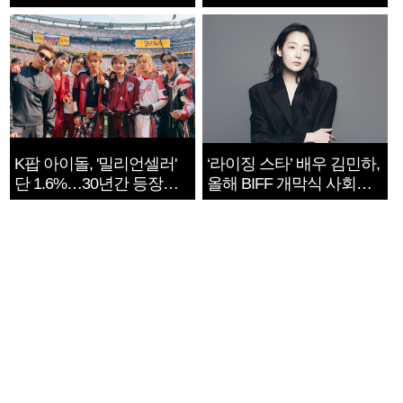
지는 ‘전쟁 속죄’
K팝 아이돌, '밀리언셀러'
‘라이징 스타’ 배우 김민하,
단 1.6%…30년간 등장
올해 BIFF 개막식 사회자
1182개팀 전수조사
확정