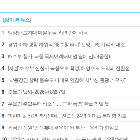
[많이 본 뉴스]
1
백양산 고지대 마을우물 55년 만에 바닥
2
경위 이하 경찰 하위직 ‘중수청 러시’ 전망…檢 기피와 대조
3
해수부 청사, 북항 국제여객터미널 옆에 선다(종합)
4
[사설] 해수부 신청사 북항으로 확정, 해양수도 도약의 전환점
5
“낙동강권 삼락·을숙도·다대포 연결해 서부산 관광 키우자”
6
오늘의 날씨- 2026년 8월 7일
7
부울경 주말부터 비소식…‘극한 폭염’ 한풀 꺾일 듯
8
피란마을 67년 역사인데…전교생 24명 아미초 통폐합 기로
9
외국인 선원 ‘인신매매 경유지’ 된 부산…우려가 현실로
10
교육혁신선도지 공모 코앞인데…구·군 난색에 교육청 ‘쩔쩔’