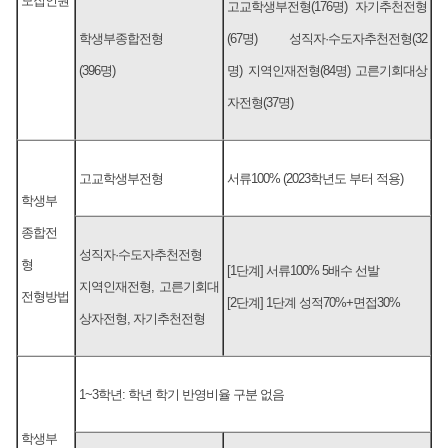
모집인원
고교학생부전형(176명) 자기추천전형
학생부종합전형
(67명) 성직자·수도자추천전형(32
(396명)
명) 지역인재전형(84명) 고른기회대상
자전형(37명)
고교학생부전형
서류100% (2023학년도 부터 적용)
학생부
종합전
성직자·수도자추천전형
형
[1단계] 서류100% 5배수 선발
지역인재전형, 고른기회대
전형방법
[2단계] 1단계 성적70%+면접30%
상자전형, 자기추천전형
1~3학년: 학년 학기 반영비율 구분 없음
학생부