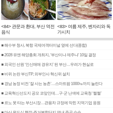
<84> 관문과 환대, 부산 역전
<83> 여름 제주, 벤자리와 독
음식
가시치
■ 해수부 청사, 북항 국제여객터미널 옆에 선다(종합)
■ 2028 유엔 해양총회 개최지, ‘부산이냐 제주냐’ 10일 결정
■ 외국인 선원 ‘인신매매 경유지’ 된 부산…우려가 현실로
■ 비위 논란 부산TP, 외부인사 혁신위 설치
■ 경남 농정 비전 ‘잘 사는 농촌’…스마트팜 1000㏊까지 늘린다
■ 교육혁신선도지 공모 코앞인데…구·군 난색에 교육청 ‘쩔쩔’
■ 르노 못 타는 부산시장…관용차 규정에 막힌 지역기업 응원
■ 마산 원도심 행정·주거복합단지 연내 준공 수순