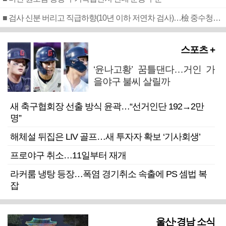
■ 검사 신분 버리고 직급하향(10년 이하 저연차 검사)…檢 중수청행 기피
스포츠 +
‘윤나고황’ 꿈틀댄다…거인 가
을야구 불씨 살릴까
새 축구협회장 선출 방식 윤곽…“선거인단 192→2만
명”
해체설 뒤집은 LIV 골프…새 투자자 확보 ‘기사회생’
프로야구 취소…11일부터 재개
라커룸 냉탕 등장…폭염 경기취소 속출에 PS 셈법 복
잡
울산·경남 소식