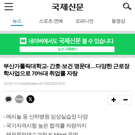
뉴스
스포츠·연예
오피니언
동영상
부산가톨릭대학교- 간호·보건 명문대…다양한 근로장
학사업으로 70%대 취업률 자랑
조민희 기자 core@kookje.co.kr | 2022.08.16 18:12
- 메리놀 등 산하병원 임상실습장 다양
- 국가자격시험 높은 합격률 자랑까지
- 해외취업연수과정 ‘K-Move’ 운영