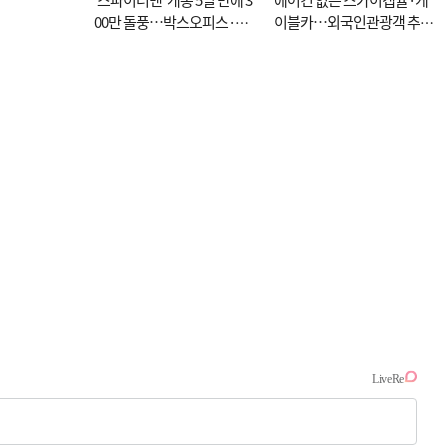
00만 돌풍…박스오피스·예
이블카…외국인관광객 추억
매율 동시 1위
대신 고역 될라