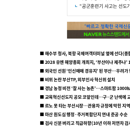
“공군훈련기 사고는 선도기
■ 해수부 청사, 북항 국제여객터미널 옆에 선다(종
■ 2028 유엔 해양총회 개최지, ‘부산이냐 제주냐’ 
■ 외국인 선원 ‘인신매매 경유지’ 된 부산…우려가
■ 비위 논란 부산TP, 외부인사 혁신위 설치
■ 르노 못 타는 부산시장…관용차 규정에 막힌 지
■ 마산 원도심 행정·주거복합단지 연내 준공 수순