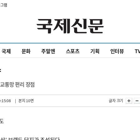
타그램
국제
문화
주말엔
스포츠
기획
인터뷰
T
양
역·교통망 편리 장점
:15:08
| 본지 10면
글자 크기
력도
세상’ 브랜드 단지가 조성된다.