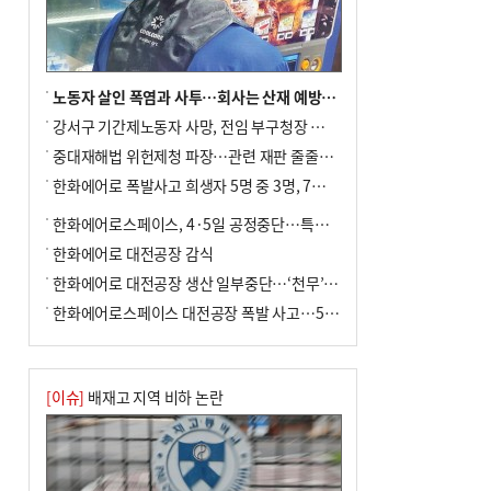
사망
노동자 살인 폭염과 사투…회사는 산재 예방·전기료 절감 전력
강서구 기간제노동자 사망, 전임 부구청장 檢 송치
중대재해법 위헌제청 파장…관련 재판 줄줄이 브레이크
한화에어로 폭발사고 희생자 5명 중 3명, 7일 영면
한화에어로스페이스, 4·5일 공정중단…특별 안전점검
한화에어로 대전공장 감식
한화에어로 대전공장 생산 일부중단…‘천무’ 수출 비상
한화에어로스페이스 대전공장 폭발 사고…5명 사망·2명 부상(종합)
[이슈]
배재고 지역 비하 논란