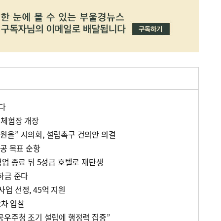
든다
 체험장 개장
을” 시의회, 설립촉구 건의안 의결
착공 목표 순항
영업 종료 뒤 5성급 호텔로 재탄생
하금 준다
업 선정, 45억 지원
2차 입찰
공우주청 조기 설립에 행정력 집중”