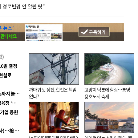
 경로변경 안 알린 탓”
합)
10일 결정
 현실로
까마귀 탓 정전, 한전은 책임
고양이 덕분에 힐링…통영
■ 경남 농정 비전 ‘잘 사는 농촌’…스마트팜 1000㏊까지 늘린다
없다?
용호도서 축제
■ 교육혁신선도지 공모 코앞인데…구·군 난색에 교육청 ‘쩔쩔’
역기업 응원
■ 검사 신분 버리고 직급하향(10년 이하 저연차 검사)…檢 중수청행 기피
‘스파이더맨’ 개봉 5일 만에 3
에어컨 없는 스카이캡슐·케