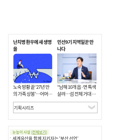
난치병 환우에 새 생명
민선9기 지역일꾼 만
을
나다
노숙 방황 끝 ‘27년 만
“남해 10개 읍·면 특색
의 가족 상봉’…어머니
살려…섬 전체 거대 정
와 행복 꿈꿔
원으로 조성”
눈높이 사설
[전체보기]
세계유산을 함께 지키자는 ‘부산 선언’