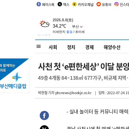
페이스북
엑스
카카오채널
유튜브
인스
사회
정치
경제
해양수산
사천 첫 ‘e편한세상’ 이달 분
49층 4개동 84~138㎡ 677가구, 비규제 지
박현철 기자
phcnews@kookje.co.kr
| 입력 : 2022-07-26 19
- 실내 놀이터 등 커뮤니티 매
경남 사천시에 첫 번째 ‘e편한