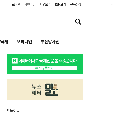
2
로그인
회원가입
지면보기
초판보기
구독신청
V국제
오피니언
부산말사전
오늘
이슈