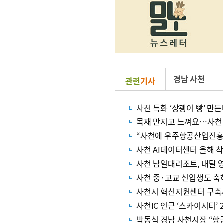
경남 사천
관련
기사
사천 특화 ‘상괭이 빵’ 만
목재 만지고 느껴요…사천
“사천에 우주항공산업진흥원
사천 AI데이터센터 올해 
사천 남일대리조트, 내달 
사천 중·고교 신입생도 축
사천시 혁신지원센터 구축사
사천IC 인근 ‘스카이시티’ 
박동식 경남 사천시장 “항