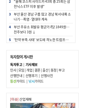
2
"올해 코스피 사이드카 43회 중 25회는 삼
전닉스 ETF 이후 발생"
3
부산 울산 경남 구름 많고 경남 북서내륙 소
나기…폭염·열대야 계속
4
부산 주유소 휘발유 평균가 ℓ당 1849원…
전주보다 3원 ↓
5
‘탄약 부족 사태’ 보도에 격노한 트럼프…
군사기밀 유출자 색출 지시
6
부산 앞바다에 기름 425ℓ 유출한 러시아 화
독자참여 게시판
물선 적발
독자투고
|
기사제보
7
[2026 부산청소년극지체험탐험대 현장르
인사
|
모임
|
개업
|
결혼
|
출산
|
동정
|
부고
포] 2회 : 하늘에서 만난 얼음의 나라
산행안내
|
산행후기
|
산행사진
8
입추 지났지만 푹푹 찐다…온열질환자 10
등산
가이드
|
낚시
가이드
년 만에 3배
9
[속보] ‘심판 성접대’ 논란 축구협회 공식 사
과…“현재는 부적절 행위 없어”
[이슈]
산업재해
10
서울 중랑구서 흉기 난동…60대 남성 2명