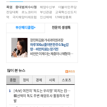
폭염
중대범죄수사청
해양수산부
더불어민주당
전당대회
르노코리아
부산관광
교육혁신선도지
역
극지해양미래포럼
인신매매
UN해양총회
부산메디클럽+
전문의 생생톡
이유림 광도한의원 원장
목 통증, 침·뜸·추나 같이 하면 효과
적
휴대전화가 우리의 일상에 들어온 지
20년이 넘었다. 요즘에는 사람들 대
부분 스마트폰이라는 작은 기계를 한
시도 손에서 떼어놓지 않는다. 스마
많이 본 뉴스
트폰을 오래 사용하는
종합
정치
경제
사회
스포츠
1
[속보] 여전히 ‘독도는 우리땅’ 외치는 日…
韓선박이 독도 주변 해양조사 활동하자 반
발