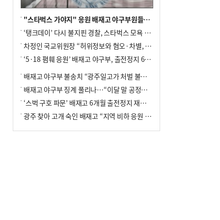
"스타벅스 가야지" 응원 배재고 야구부원들, 학교서 징계 처분
‘탱크데이’ 다시 불지핀 경찰, 스타벅스 모욕 혐의 압수수색
차정인 국교위원장 “허위정보와 혐오·차별, 학교 교실까지 유입"
‘5·18 폄훼 응원’ 배재고 야구부, 출전정지 6개월→1개월 감경
배재고 야구부 불송치 “광주일고가 처벌 불원 의사 표해”
배재고 야구부 징계 풀리나…“이달 말 공정위서 재심의”
‘스벅 구호 파문’ 배재고 6개월 출전정지 재심 신청키로
광주 찾아 고개 숙인 배재고 “지역 비하 응원 잘못”(종합)