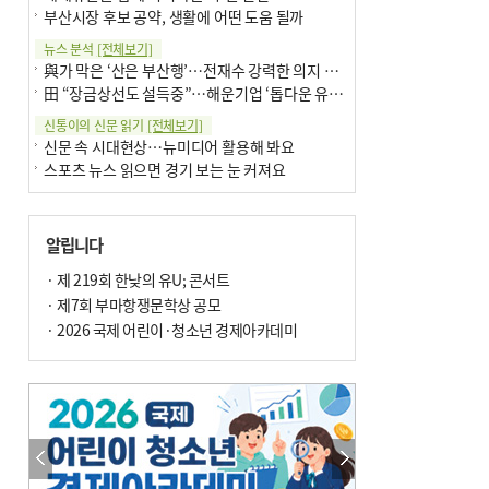
부산시장 후보 공약, 생활에 어떤 도움 될까
뉴스 분석
[전체보기]
與가 막은 ‘산은 부산행’…전재수 강력한 의지 표명 없인 공염불
田 “장금상선도 설득중”…해운기업 ‘톱다운 유치전’ 가속
신통이의 신문 읽기
[전체보기]
신문 속 시대현상…뉴미디어 활용해 봐요
스포츠 뉴스 읽으면 경기 보는 눈 커져요
어떻게 생각하십니까
[전체보기]
구·군 승진 축하화분 관행 없애자니 소상공인 울상
알립니다
3년째 병상에 있는 구의원…의정활동 못해도 월급 그대로
팩트체크
· 제 219회 한낮의 유U; 콘서트
[전체보기]
금정산 반려견 데리고 갈 수 있나…알아보니 ‘국립공원은 출입 불가’
· 제7회 부마항쟁문학상 공모
서울 도림천도 공업용수 활용한다는 사례, 정수 없이 한강물 공급…수질만 공업용수
· 2026 국제 어린이·청소년 경제아카데미
포토에세이
[전체보기]
연꽃 위 개개비
의령 한우산 털중나리
한 손 뉴스
[전체보기]
시민이 개발한 폭염 대응 앱 ‘그늘로’ 길안내 지도 등 인기
골목 맛집 발굴 고메 셀렉션…부산시, 페스티벌 시월 연계