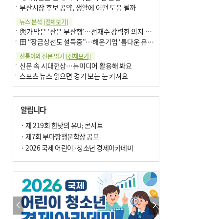
부산시장 후보 공약, 생활에 어떤 도움 될까
뉴스 분석
[전체보기]
與가 막은 ‘산은 부산행’…전재수 강력한 의지 표명 없인 공염불
田 “장금상선도 설득중”…해운기업 ‘톱다운 유치전’ 가속
신통이의 신문 읽기
[전체보기]
신문 속 시대현상…뉴미디어 활용해 봐요
스포츠 뉴스 읽으면 경기 보는 눈 커져요
어떻게 생각하십니까
[전체보기]
구·군 승진 축하화분 관행 없애자니 소상공인 울상
알립니다
3년째 병상에 있는 구의원…의정활동 못해도 월급 그대로
팩트체크
· 제 219회 한낮의 유U; 콘서트
[전체보기]
금정산 반려견 데리고 갈 수 있나…알아보니 ‘국립공원은 출입 불가’
· 제7회 부마항쟁문학상 공모
서울 도림천도 공업용수 활용한다는 사례, 정수 없이 한강물 공급…수질만 공업용수
· 2026 국제 어린이·청소년 경제아카데미
포토에세이
[전체보기]
연꽃 위 개개비
의령 한우산 털중나리
한 손 뉴스
[전체보기]
시민이 개발한 폭염 대응 앱 ‘그늘로’ 길안내 지도 등 인기
골목 맛집 발굴 고메 셀렉션…부산시, 페스티벌 시월 연계