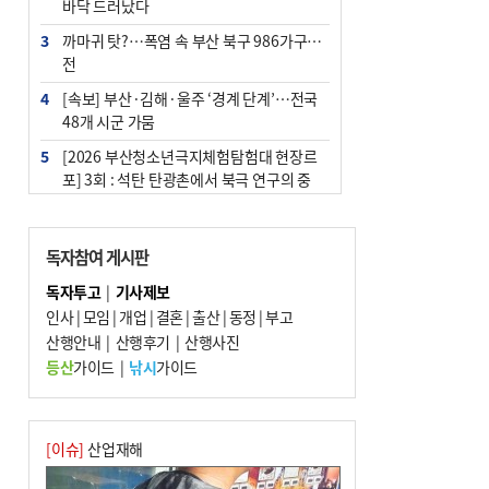
바닥 드러났다
3
까마귀 탓?…폭염 속 부산 북구 986가구 정
전
4
[속보] 부산·김해·울주 ‘경계 단계’…전국
48개 시군 가뭄
5
[2026 부산청소년극지체험탐험대 현장르
포] 3회 : 석탄 탄광촌에서 북극 연구의 중
심지로
6
부산·울산·경남 폭염 속 소나기·비…무더
독자참여 게시판
위는 지속
독자투고
|
기사제보
7
‘혐오표현’ 쓰면 지방공무원 최대 파면까지
인사
|
모임
|
개업
|
결혼
|
출산
|
동정
|
부고
중징계
산행안내
|
산행후기
|
산행사진
8
부산 해운대구 아파트 14층서 불…실외기
등산
가이드
|
낚시
가이드
과열 추정
9
이임생, 홍명보 선임 독단적 결정 아냐…면
담 메모 제출
[이슈]
산업재해
10
김해시의회, 11일 544억 원 규모 민생지원