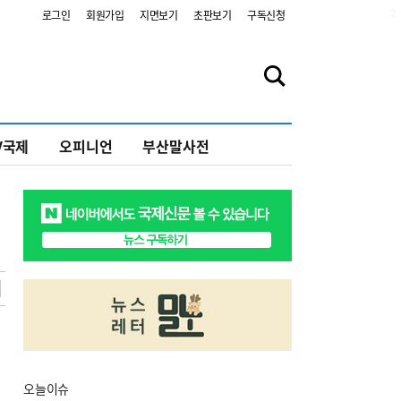
2
로그인
회원가입
지면보기
초판보기
구독신청
V국제
오피니언
부산말사전
오늘
이슈