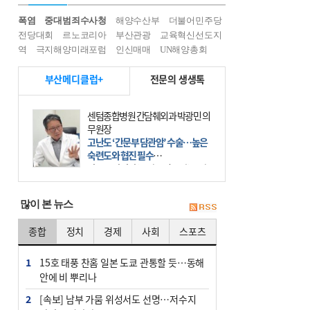
폭염
중대범죄수사청
해양수산부
더불어민주당
전당대회
르노코리아
부산관광
교육혁신선도지
역
극지해양미래포럼
인신매매
UN해양총회
부산메디클럽+
전문의 생생톡
센텀종합병원 간담췌외과 박광민 의
무원장
고난도 ‘간문부 담관암’ 수술…높은
숙련도와 협진 필수
간문부 담관암(클라츠킨 종양)은 좌
우 간에서 나오는, 담관(담즙 배출 경
로)이 합쳐지는 부위인 ‘간문부(肝門
많이 본 뉴스
部)’에 생기는 악성 종양이다. 간동맥
문맥 림프절 담
종합
정치
경제
사회
스포츠
1
15호 태풍 찬홈 일본 도쿄 관통할 듯…동해
안에 비 뿌리나
2
[속보] 남부 가뭄 위성서도 선명…저수지