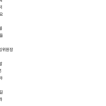
처
필요
블
할을
상임위원장
할
론
야
름길
과