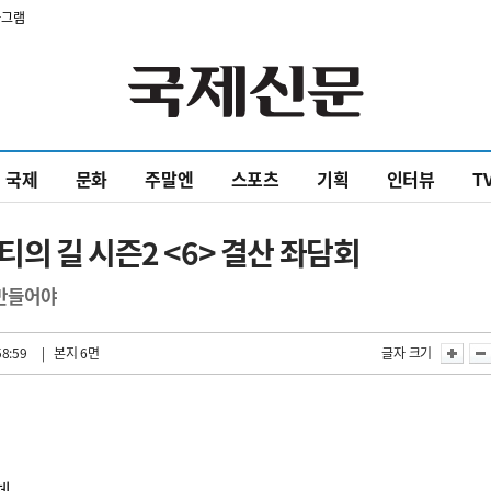
타그램
국제
문화
주말엔
스포츠
기획
인터뷰
T
의 길 시즌2 <6> 결산 좌담회
만들어야
58:59
| 본지 6면
글자 크기
체