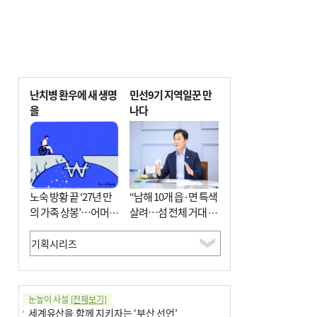
난치병 환우에 새 생명
민선9기 지역일꾼 만
을
나다
노숙 방황 끝 ‘27년 만
“남해 10개 읍·면 특색
의 가족 상봉’…어머니
살려…섬 전체 거대 정
와 행복 꿈꿔
원으로 조성”
눈높이 사설
[전체보기]
세계유산을 함께 지키자는 ‘부산 선언’