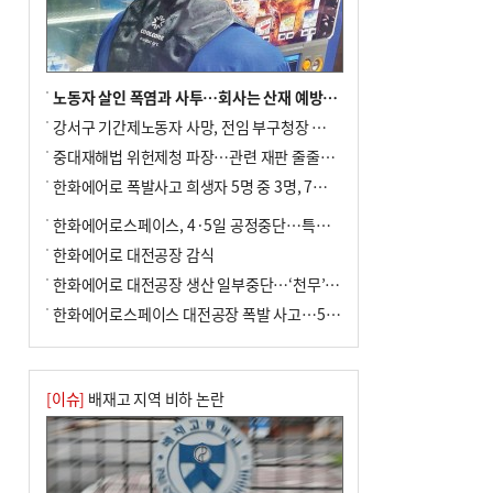
금 조례안 처리 주목
노동자 살인 폭염과 사투…회사는 산재 예방·전기료 절감 전력
강서구 기간제노동자 사망, 전임 부구청장 檢 송치
중대재해법 위헌제청 파장…관련 재판 줄줄이 브레이크
한화에어로 폭발사고 희생자 5명 중 3명, 7일 영면
한화에어로스페이스, 4·5일 공정중단…특별 안전점검
한화에어로 대전공장 감식
한화에어로 대전공장 생산 일부중단…‘천무’ 수출 비상
한화에어로스페이스 대전공장 폭발 사고…5명 사망·2명 부상(종합)
[이슈]
배재고 지역 비하 논란