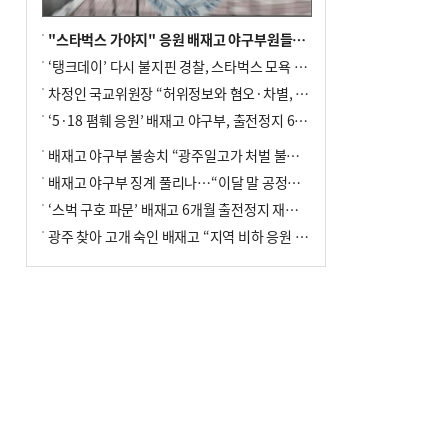
"스타벅스 가야지" 응원 배재고 야구부원들, 학교서 징계 처분
‘탱크데이’ 다시 불지핀 경찰, 스타벅스 모욕 혐의 압수수색
차정인 국교위원장 “허위정보와 혐오·차별, 학교 교실까지 유입"
‘5·18 폄훼 응원’ 배재고 야구부, 출전정지 6개월→1개월 감경
배재고 야구부 불송치 “광주일고가 처벌 불원 의사 표해”
배재고 야구부 징계 풀리나…“이달 말 공정위서 재심의”
‘스벅 구호 파문’ 배재고 6개월 출전정지 재심 신청키로
광주 찾아 고개 숙인 배재고 “지역 비하 응원 잘못”(종합)