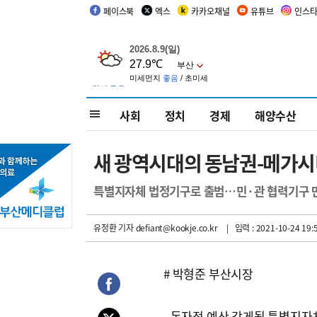
페이스북
엑스
카카오채널
유튜브
인스
사회
정치
경제
해양수산
새 광역시대의 동남권-메가시티
특별지자체 법정기구로 출범…민·관 협력기구 
유정환 기자
defiant@kookje.co.kr
| 입력 : 2021-10-24 19:
# 박형준 부산시장
- 독자적 예산 갖게될 특별지자