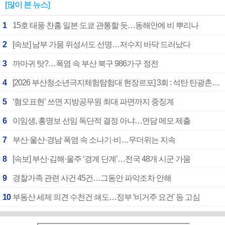
[많이 본 뉴스]
1
15호 태풍 찬홈 일본 도쿄 관통할 듯…동해안에 비 뿌리나
2
[속보] 남부 가뭄 위성서도 선명…저수지 바닥 드러났다
3
까마귀 탓?…폭염 속 부산 북구 986가구 정전
4
[2026 부산청소년극지체험탐험대 현장르포] 3회 : 석탄 탄광촌에서 북극 연구의 중심지로
5
‘혐오표현’ 쓰면 지방공무원 최대 파면까지 중징계
6
이임생, 홍명보 선임 독단적 결정 아냐…면담 메모 제출
7
부산·울산·경남 폭염 속 소나기·비…무더위는 지속
8
[속보] 부산·김해·울주 ‘경계 단계’…전국 48개 시군 가뭄
9
경찰가족 관련 사건 45건…그동안 파악조차 안해
10
부동산 세제 의견 수천건 쇄도…정부 '비거주 요건' 등 고심