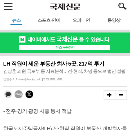
뉴스
스포츠·연예
오피니언
동영상
LH 직원이 세운 부동산 회사 5곳, 217억 투기
김상훈 의원 국토부 등 자료분석…전·현직, 차명 등으로 법인 설립
김인수 기자 iskim@kookje.co.kr | 2021.10.06 20:03
- 전주·경기 광명·시흥 등서 적발
한국토지주택공사(LH) 전·현직 직원이 부동산 개발회사를