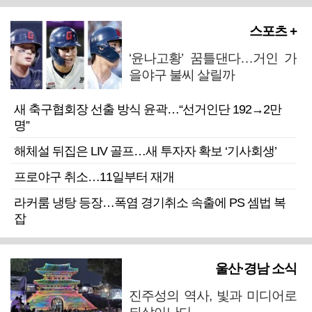
스포츠 +
‘윤나고황’ 꿈틀댄다…거인 가
을야구 불씨 살릴까
새 축구협회장 선출 방식 윤곽…“선거인단 192→2만
명”
해체설 뒤집은 LIV 골프…새 투자자 확보 ‘기사회생’
프로야구 취소…11일부터 재개
라커룸 냉탕 등장…폭염 경기취소 속출에 PS 셈법 복
잡
울산·경남 소식
진주성의 역사, 빛과 미디어로