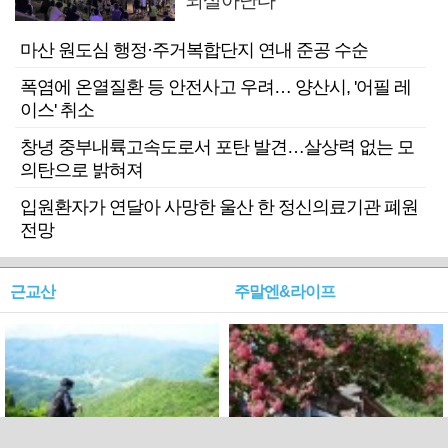
되살아난다
마산 원도심 행정·주거복합단지 연내 준공 수순
폭염에 온열질환 등 안전사고 우려… 양산시, '어필 레
이스' 취소
창녕 중부내륙고속도로서 포탄 발견…살상력 없는 모
의탄으로 밝혀져
입원환자가 연달아 사망한 울산 한 정신의료기관 폐원
전망
근교산
주말엔&라이프