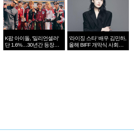
K팝 아이돌, '밀리언셀러'
‘라이징 스타’ 배우 김민하,
단 1.6%…30년간 등장
올해 BIFF 개막식 사회자
1182개팀 전수조사
확정