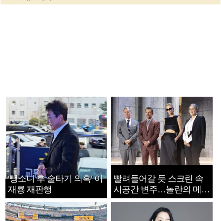
‘뺑소니 후 술타기 의혹’ 이
빨려들어갈 듯 스크린 속
재룡 재판행
시공간 변주…놀란의 메시
지는 ‘전쟁 속죄’