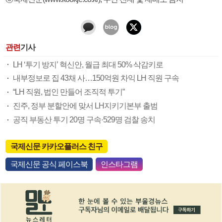
관련
기사
LH ‘투기 방지’ 혁신안, 월급 최대 50% 삭감키로
내부정보로 집 43채 사…150억원 차익 LH 직원 구속
“LH 직원, 법인 만들어 조직적 투기”
진주, 정부 분할안에 맞서 LH지키기본부 출범
공직 부동산 투기 20명 구속·529명 검찰 송치
국제신문 카카오플러스 친구
국제신문 공식 페이스북
인스타그램