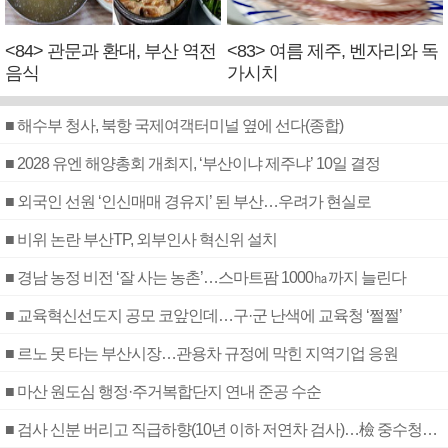
<84> 관문과 환대, 부산 역전
<83> 여름 제주, 벤자리와 독
음식
가시치
■ 해수부 청사, 북항 국제여객터미널 옆에 선다(종합)
■ 2028 유엔 해양총회 개최지, ‘부산이냐 제주냐’ 10일 결정
■ 외국인 선원 ‘인신매매 경유지’ 된 부산…우려가 현실로
■ 비위 논란 부산TP, 외부인사 혁신위 설치
■ 경남 농정 비전 ‘잘 사는 농촌’…스마트팜 1000㏊까지 늘린다
■ 교육혁신선도지 공모 코앞인데…구·군 난색에 교육청 ‘쩔쩔’
■ 르노 못 타는 부산시장…관용차 규정에 막힌 지역기업 응원
■ 마산 원도심 행정·주거복합단지 연내 준공 수순
■ 검사 신분 버리고 직급하향(10년 이하 저연차 검사)…檢 중수청행 기피