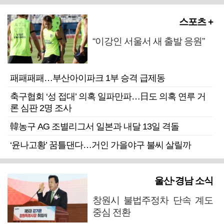
스포츠 +
“이강인 서울서 새 출발 응원”
패패패패…부산아이파크 1부 승격 급제동
축구협회 ‘성 접대’ 의혹 일파만파…日도 의혹 연루 거
론 심판 2명 조사
韓농구 AG 조별리그서 일본과 내달 13일 격돌
‘윤나고황’ 꿈틀댄다…거인 가을야구 불씨 살릴까
울산·경남 소식
창원시 불법주정차 단속 계도
중심 전환