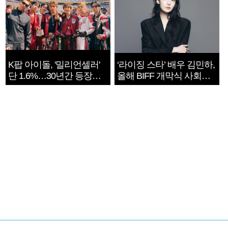
K팝 아이돌, '밀리언셀러'
‘라이징 스타’ 배우 김민하,
단 1.6%…30년간 등장
올해 BIFF 개막식 사회자
1182개팀 전수조사
확정