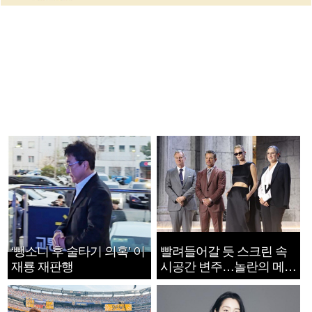
‘뺑소니 후 술타기 의혹’ 이
빨려들어갈 듯 스크린 속
재룡 재판행
시공간 변주…놀란의 메시
지는 ‘전쟁 속죄’