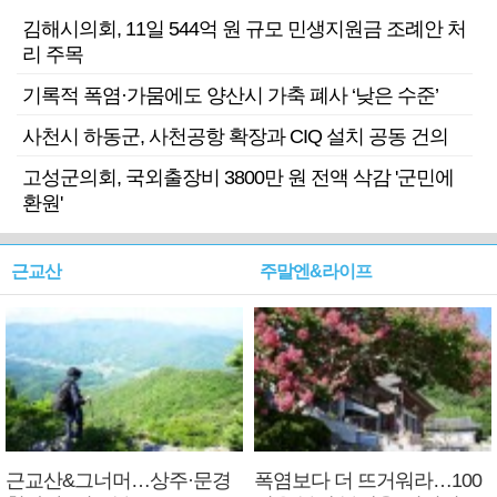
김해시의회, 11일 544억 원 규모 민생지원금 조례안 처
리 주목
기록적 폭염·가뭄에도 양산시 가축 폐사 ‘낮은 수준’
사천시 하동군, 사천공항 확장과 CIQ 설치 공동 건의
고성군의회, 국외출장비 3800만 원 전액 삭감 '군민에
환원'
근교산
주말엔&라이프
근교산&그너머…상주·문경
폭염보다 더 뜨거워라…100