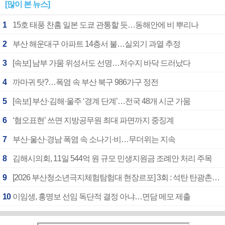
[많이 본 뉴스]
1
15호 태풍 찬홈 일본 도쿄 관통할 듯…동해안에 비 뿌리나
2
부산 해운대구 아파트 14층서 불…실외기 과열 추정
3
[속보] 남부 가뭄 위성서도 선명…저수지 바닥 드러났다
4
까마귀 탓?…폭염 속 부산 북구 986가구 정전
5
[속보] 부산·김해·울주 ‘경계 단계’…전국 48개 시군 가뭄
6
‘혐오표현’ 쓰면 지방공무원 최대 파면까지 중징계
7
부산·울산·경남 폭염 속 소나기·비…무더위는 지속
8
김해시의회, 11일 544억 원 규모 민생지원금 조례안 처리 주목
9
[2026 부산청소년극지체험탐험대 현장르포] 3회 : 석탄 탄광촌에서 북극 연구의 중심지로
10
이임생, 홍명보 선임 독단적 결정 아냐…면담 메모 제출