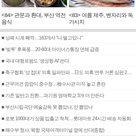
<84> 관문과 환대, 부산 역전
<83> 여름 제주, 벤자리와 독
음식
가시치
■ 상폐 시계 째깍…163개사 “나 떨고있니”
■ ‘빚투’ 후폭풍…20·60대 마이너스통장 연체 급증
■ 국내 대형로펌도 ‘생성형 AI’ 쓴다
■ 축구협회 ‘성 접대’ 의혹 일파만파…日도 의혹 연루 거론 심판 2명 조사
■ 근무여건 깜깜이 중수청…檢수사관 이직 놓고 혼란
■ 기존 일반고 전환…과기원 영재학교 3개 더 만든다
■ 부산시립극단 예술감독 못 뽑았나, 안 뽑았나
■ 로봇 1000대가 상품 입출고 척척…롯데마트 24시간 배송 자동화
■ 해수부 청사, 북항 국제여객터미널 옆에 선다(종합)