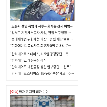
노동자 살인 폭염과 사투…회사는 산재 예방·전기료 절감 전력
강서구 기간제노동자 사망, 전임 부구청장 檢 송치
중대재해법 위헌제청 파장…관련 재판 줄줄이 브레이크
한화에어로 폭발사고 희생자 5명 중 3명, 7일 영면
한화에어로스페이스, 4·5일 공정중단…특별 안전점검
한화에어로 대전공장 감식
한화에어로 대전공장 생산 일부중단…‘천무’ 수출 비상
한화에어로스페이스 대전공장 폭발 사고…5명 사망·2명 부상(종합)
[이슈]
배재고 지역 비하 논란