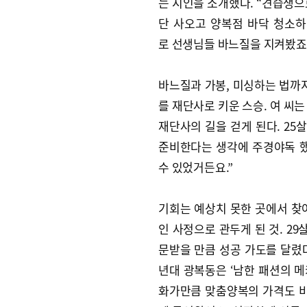
는 지인을 소개했다. “견습생으
단 사오고 양복점 바닥 청소
로 선생님들 바느질을 지켜봤죠.
바느질과 가봉, 미싱하는 법까지
를 재단사로 키운 스승. 여 씨
재단사의 길을 걷게 된다. 25
준비한다는 생각에 주경야독 했
수 있었거든요.”
기회는 예상치 못한 곳에서 찾아
인 사정으로 관두게 된 것. 2
문받을 만큼 성공 가도를 달렸다
년대 광복동은 ‘남한 패션의 메
화가만큼 맞춤양복의 가격도 비