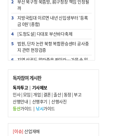
2
부산 북구청 쑥뜸방, 前구청장 책임 인정될
까
3
지방국립대 이르면 내년 신입생부터 ‘등록
금 0원’(종합)
4
[도청도설] 다대포 부산바다축제
5
법원, 단차 논란 북항 복합환승센터 공사중
지 관련 현장검증
6
지역 상권도 말라죽을 판이라…가뭄 속 밀
양물축제 강행 논란
7
통영시민 추석 전 35만 원 받는다
독자참여 게시판
8
부산 철강공장 50대 노동자 추락사
독자투고
|
기사제보
인사
|
모임
|
개업
|
결혼
|
출산
|
동정
|
부고
9
국힘 부산시당, ‘정이한 조력’ 시의원 윤리
산행안내
위에…‘한동훈 지지’도 신고접수
|
산행후기
|
산행사진
등산
가이드
|
낚시
가이드
10
해양수산부 신청사 북항재개발 부지에 짓
는다
[이슈]
산업재해