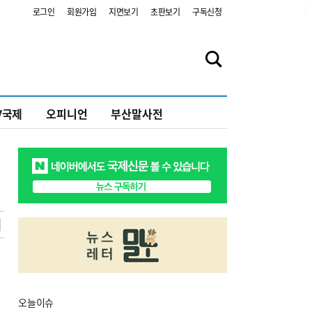
2
로그인
회원가입
지면보기
초판보기
구독신청
V국제
오피니언
부산말사전
오늘
이슈