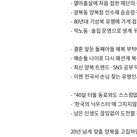
- 열아홉살에 처음 접한 재단의
- 광복동 양복점 인수해 승승장
- 80년대 기성복 유행에 가게 
- 막노동·술집 운영으로 생계 
- 결혼 앞둔 둘째아들 예복 부
- 예순둘 나이로 다시 패션계 
- 최신 양복 트렌드·SNS 공부 
- 이젠 전국서 손님 찾는 유명
- “40살 터울 동료와도 스스럼
- ‘한국의 닉우스터’에 그치지
- 남은 인생도 끊임없이 도전할 
20년 넘게 맞춤 양복을 고집하