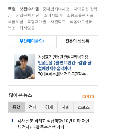
폭염
보완수사권
중대범죄수사청
지역균형 장학
금
산업은행 이전
소비자물가
소형모듈원자로
세금체납
북항재개발
사관학교
낙동아트센터
녹조
최저임금
부산메디클럽+
전문의 생생톡
김상효 거인병원 관절클리닉 과장
인공관절 수술 연 11만 건…감염·골
절 예방 재수술 막아야
70대 A 씨는 10년 전 인공관절 수술
을 받았으나, 수술 전 내반슬(오다리)
상태였던 무릎이 수술 후 외반슬(엑
스다리)로 변형되는 바람에 제대로
많이 본 뉴스
걷지 못했다.
종합
정치
경제
사회
스포츠
1
검사 신분 버리고 직급하향(10년 이하 저연
차 검사)…檢 중수청행 기피