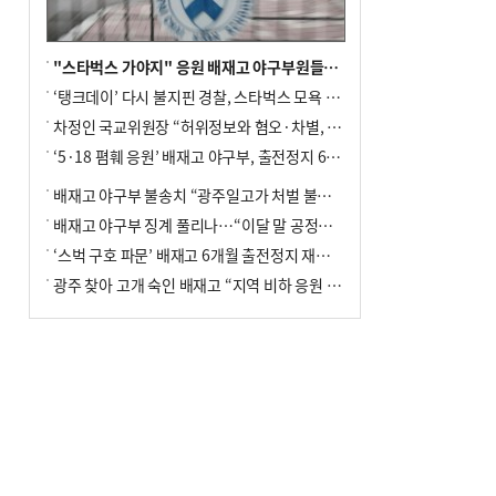
"스타벅스 가야지" 응원 배재고 야구부원들, 학교서 징계 처분
‘탱크데이’ 다시 불지핀 경찰, 스타벅스 모욕 혐의 압수수색
차정인 국교위원장 “허위정보와 혐오·차별, 학교 교실까지 유입"
‘5·18 폄훼 응원’ 배재고 야구부, 출전정지 6개월→1개월 감경
배재고 야구부 불송치 “광주일고가 처벌 불원 의사 표해”
배재고 야구부 징계 풀리나…“이달 말 공정위서 재심의”
‘스벅 구호 파문’ 배재고 6개월 출전정지 재심 신청키로
광주 찾아 고개 숙인 배재고 “지역 비하 응원 잘못”(종합)