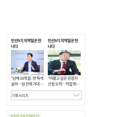
민선9기 지역일꾼 만
민선9기 지역일꾼 만
나다
나다
“남해 10개 읍·면 특색
“머물고 싶은 관광지
살려…섬 전체 거대 정
산청 도약…직접 뛰며
원으로 조성”
‘돈 버는 군수’ 될 것”
눈높이 사설
[전체보기]