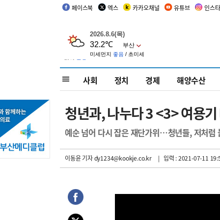
페이스북
엑스
카카오채널
유튜브
인스
사회
정치
경제
해양수산
청년과, 나누다 3 <3> 여용
예순 넘어 다시 잡은 재단가위…청년들, 저처럼
이동윤 기자
dy1234@kookje.co.kr
| 입력 : 2021-07-11 19: