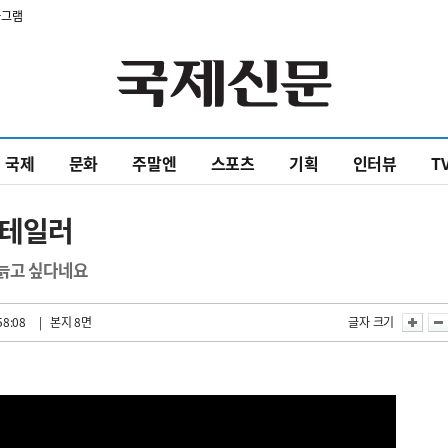
타그램
국제
문화
주말엔
스포츠
기획
인터뷰
T
기 테일러
 늙고 싶다네요
58:08
| 본지 8면
글자 크기