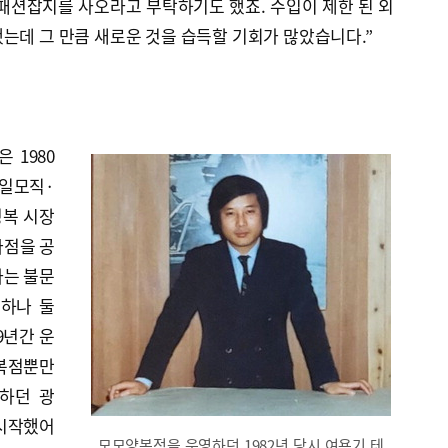
패션잡지를 사오라고 부탁하기도 했죠. 수입이 제한 된 외
는데 그 만큼 새로운 것을 습득할 기회가 많았습니다.”
 1980
제일모직·
성복 시장
화점을 공
라는 불문
 하나 둘
9년간 운
양복점뿐만
하던 광
시작했어
모모양복점을 운영하던 1982년 당시 여용기 테