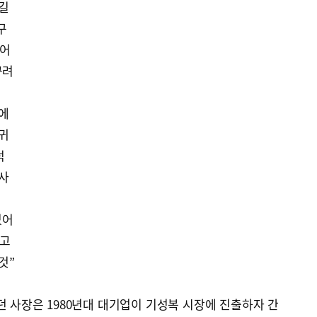
 길
구
접어
꾸려
탁에
복귀
덕
인사
없어
않고
것”
던 사장은 1980년대 대기업이 기성복 시장에 진출하자 간