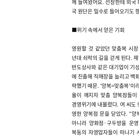
께 들여왔어요. 선장한테 외국 
국 원단은 밀수로 들어오기도 했
■위기 속에서 얻은 기회
영원할 것 같았던 맞춤복 시장은
년대 쇠락의 길을 걷게 된다. 
반도상사와 같은 대기업이 기
에 진출해 직매장을 늘리고 백
략했기 때문. ‘양복=맞춤복’이
율이 깨지자 맞춤 양복점들이
경영위기에 내몰렸다. 여 씨도 
영한 양복점 문을 닫았다. “
아니라 양화점·구두방을 운영
복동의 자영업자들이 떠나기 