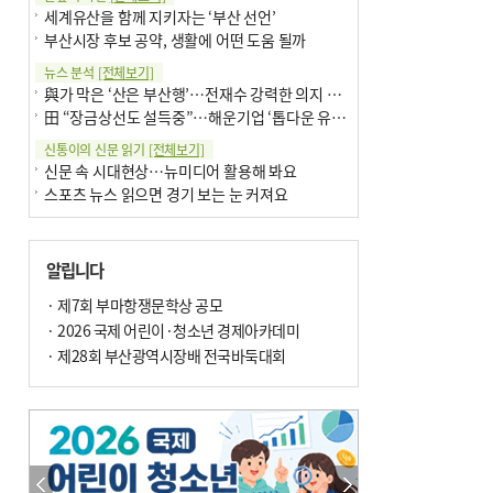
세계유산을 함께 지키자는 ‘부산 선언’
부산시장 후보 공약, 생활에 어떤 도움 될까
뉴스 분석
[전체보기]
與가 막은 ‘산은 부산행’…전재수 강력한 의지 표명 없인 공염불
田 “장금상선도 설득중”…해운기업 ‘톱다운 유치전’ 가속
신통이의 신문 읽기
[전체보기]
신문 속 시대현상…뉴미디어 활용해 봐요
스포츠 뉴스 읽으면 경기 보는 눈 커져요
어떻게 생각하십니까
[전체보기]
구·군 승진 축하화분 관행 없애자니 소상공인 울상
알립니다
3년째 병상에 있는 구의원…의정활동 못해도 월급 그대로
팩트체크
· 제7회 부마항쟁문학상 공모
[전체보기]
금정산 반려견 데리고 갈 수 있나…알아보니 ‘국립공원은 출입 불가’
· 2026 국제 어린이·청소년 경제아카데미
서울 도림천도 공업용수 활용한다는 사례, 정수 없이 한강물 공급…수질만 공업용수
· 제28회 부산광역시장배 전국바둑대회
포토에세이
[전체보기]
의령 한우산 털중나리
서산 간월암
한 손 뉴스
[전체보기]
골목 맛집 발굴 고메 셀렉션…부산시, 페스티벌 시월 연계