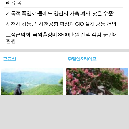
리 주목
기록적 폭염·가뭄에도 양산시 가축 폐사 ‘낮은 수준’
사천시 하동군, 사천공항 확장과 CIQ 설치 공동 건의
고성군의회, 국외출장비 3800만 원 전액 삭감 '군민에
환원'
근교산
주말엔&라이프
근교산&그너머…상주·문경
폭염보다 더 뜨거워라…100
청화산~시루봉
일을 붉게 불태울 ‘선비정신’
피었네