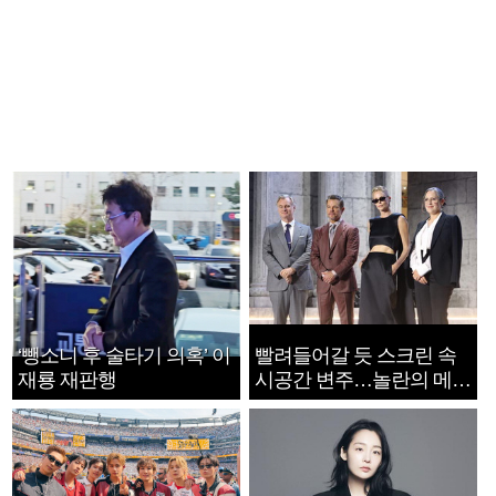
‘뺑소니 후 술타기 의혹’ 이
빨려들어갈 듯 스크린 속
재룡 재판행
시공간 변주…놀란의 메시
지는 ‘전쟁 속죄’