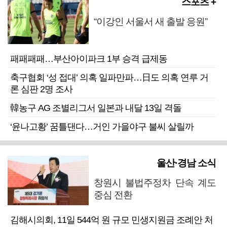
스포츠 +
“이강인 서울서 새 출발 응원”
패패패패…부산아이파크 1부 승격 급제동
축구협회 ‘성 접대’ 의혹 일파만파…日도 의혹 연루 거
론 심판 2명 조사
韓농구 AG 조별리그서 일본과 내달 13일 격돌
‘윤나고황’ 꿈틀댄다…거인 가을야구 불씨 살릴까
울산·경남 소식
창원시 불법주정차 단속 계도
중심 전환
김해시의회, 11일 544억 원 규모 민생지원금 조례안 처