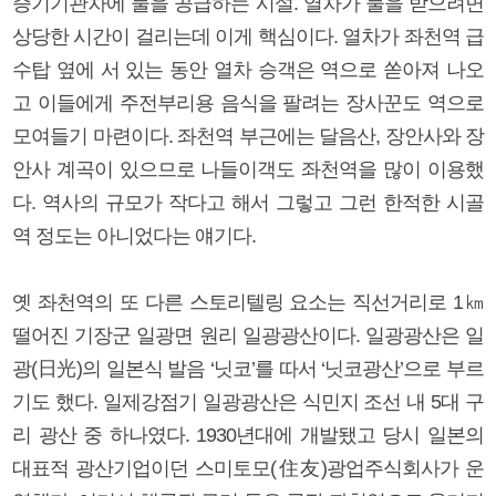
증기기관차에 물을 공급하는 시설. 열차가 물을 받으려면
상당한 시간이 걸리는데 이게 핵심이다. 열차가 좌천역 급
수탑 옆에 서 있는 동안 열차 승객은 역으로 쏟아져 나오
고 이들에게 주전부리용 음식을 팔려는 장사꾼도 역으로
모여들기 마련이다. 좌천역 부근에는 달음산, 장안사와 장
안사 계곡이 있으므로 나들이객도 좌천역을 많이 이용했
다. 역사의 규모가 작다고 해서 그렇고 그런 한적한 시골
역 정도는 아니었다는 얘기다.
옛 좌천역의 또 다른 스토리텔링 요소는 직선거리로 1㎞
떨어진 기장군 일광면 원리 일광광산이다. 일광광산은 일
광(日光)의 일본식 발음 ‘닛코’를 따서 ‘닛코광산’으로 부르
기도 했다. 일제강점기 일광광산은 식민지 조선 내 5대 구
리 광산 중 하나였다. 1930년대에 개발됐고 당시 일본의
대표적 광산기업이던 스미토모(住友)광업주식회사가 운