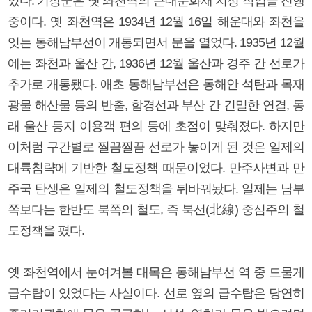
있다. 기장군은 옛 좌천역의 근대문화재 지정 작업을 진행
중이다. 옛 좌천역은 1934년 12월 16일 해운대와 좌천을
잇는 동해남부선이 개통되면서 문을 열었다. 1935년 12월
에는 좌천과 울산 간, 1936년 12월 울산과 경주 간 선로가
추가로 개통됐다. 애초 동해남부선은 동해안 석탄과 목재
광물 해산물 등의 반출, 함경선과 부산 간 긴밀한 연결, 동
래 울산 등지 이용객 편의 등에 초점이 맞춰졌다. 하지만
이처럼 구간별로 찔끔찔끔 선로가 놓이게 된 것은 일제의
대륙침략에 기반한 철도정책 때문이었다. 만주사변과 만
주국 탄생은 일제의 철도정책을 뒤바꿔놨다. 일제는 남부
쪽보다는 한반도 북쪽의 철도, 즉 북선(北線) 중심주의 철
도정책을 폈다.
옛 좌천역에서 눈여겨볼 대목은 동해남부선 역 중 드물게
급수탑이 있었다는 사실이다. 선로 옆의 급수탑은 당연히