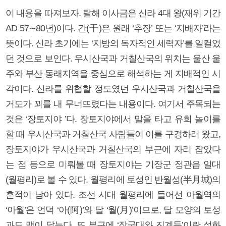
이 내용을 따져보자. 탈해 이사금은 신라 4대 왕(재위 기간
AD 57∼80년)이다. 간(干)은 원래 ‘추장’ 또는 ‘지배자’라는
뜻이다. 신라 초기에는 ‘지방의 독자적인 세력자’를 일컬었
던 것으로 보인다. 우시산국과 거칠산국의 위치는 울산 울
주와 부산 동래지역을 중심으로 해석하는 게 지배적인 시
각이다. 신라를 위협할 정도였던 우시산국과 거칠산국을
거도가 꾀를 내 무너뜨렸다는 내용이다. 여기서 주목되는
것은 ‘장토지야 ’다. 장토지야에서 말을 타고 유희 놀이를
할 때 우시산국과 거칠산국 사람들이 이를 구경하러 왔고,
장토지야가 우시산국과 거칠산국의 부근에 자리 잡았다
는 점 등으로 미뤄볼 때 장토지야는 기장군 정관읍 일대
(월평리)로 볼 수 있다. 월평리에 토성인 반월성(半月城)의
흔적이 남아 있다. 조선 시대 월평리에 들어선 아월역의
‘아월’은 언덕 ‘아(阿)’와 달 ‘월(月)’이므로, 달 모양의 토성
과도 맥이 닿는다. 또 부근에 ‘장군대와 진계등’이란 설화