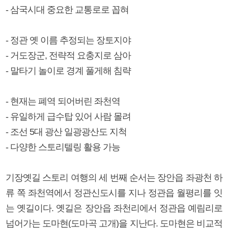
- 삼국시대 중요한 교통로로 꼽혀
- 정관 옛 이름 추정되는 장토지야
- 거도장군, 전략적 요충지로 삼아
- 말타기 놀이로 경계 풀게해 침략
- 현재는 폐역 되어버린 좌천역
- 유일하게 급수탑 있어 사람 몰려
- 조선 5대 광산 일광광산도 지척
- 다양한 스토리텔링 활용 가능
기장옛길 스토리 여행의 세 번째 순서는 장안읍 좌광천 하
류 쪽 좌천역에서 정관신도시를 지나 정관읍 월평리를 잇
는 옛길이다. 옛길은 장안읍 좌천리에서 정관읍 예림리로
넘어가는 도마현(도마곡 고개)을 지난다. 도마현은 비교적