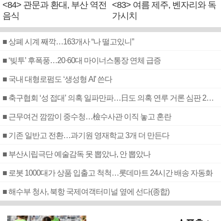
<84> 관문과 환대, 부산 역전
<83> 여름 제주, 벤자리와 독
음식
가시치
■ 상폐 시계 째깍…163개사 “나 떨고있니”
■ ‘빚투’ 후폭풍…20·60대 마이너스통장 연체 급증
■ 국내 대형로펌도 ‘생성형 AI’ 쓴다
■ 축구협회 ‘성 접대’ 의혹 일파만파…日도 의혹 연루 거론 심판 2명 조사
■ 근무여건 깜깜이 중수청…檢수사관 이직 놓고 혼란
■ 기존 일반고 전환…과기원 영재학교 3개 더 만든다
■ 부산시립극단 예술감독 못 뽑았나, 안 뽑았나
■ 로봇 1000대가 상품 입출고 척척…롯데마트 24시간 배송 자동화
■ 해수부 청사, 북항 국제여객터미널 옆에 선다(종합)