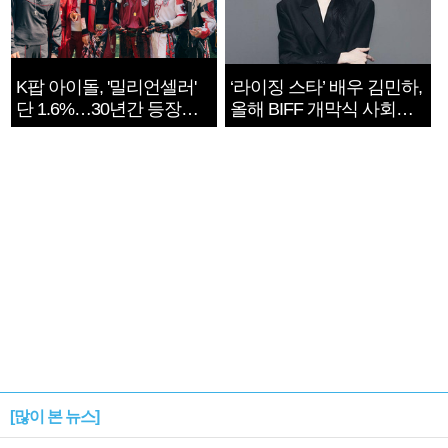
K팝 아이돌, '밀리언셀러'
‘라이징 스타’ 배우 김민하,
단 1.6%…30년간 등장
올해 BIFF 개막식 사회자
1182개팀 전수조사
확정
[많이 본 뉴스]