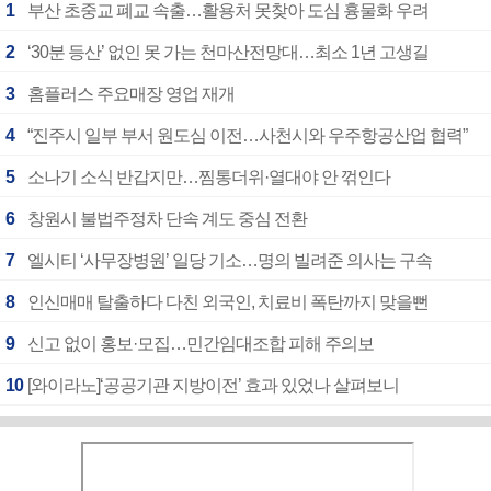
1
부산 초중교 폐교 속출…활용처 못찾아 도심 흉물화 우려
2
‘30분 등산’ 없인 못 가는 천마산전망대…최소 1년 고생길
3
홈플러스 주요매장 영업 재개
4
“진주시 일부 부서 원도심 이전…사천시와 우주항공산업 협력”
5
소나기 소식 반갑지만…찜통더위·열대야 안 꺾인다
6
창원시 불법주정차 단속 계도 중심 전환
7
엘시티 ‘사무장병원’ 일당 기소…명의 빌려준 의사는 구속
8
인신매매 탈출하다 다친 외국인, 치료비 폭탄까지 맞을뻔
9
신고 없이 홍보·모집…민간임대조합 피해 주의보
10
[와이라노]‘공공기관 지방이전’ 효과 있었나 살펴보니