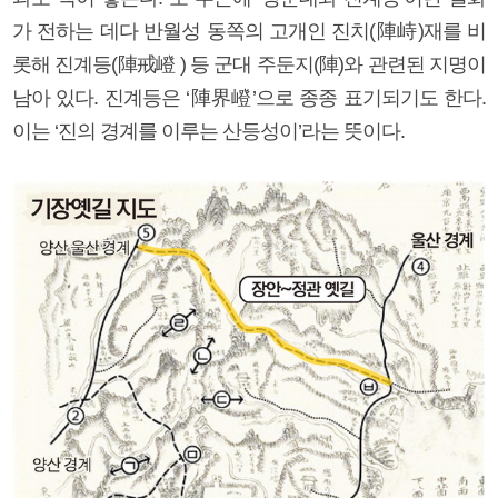
가 전하는 데다 반월성 동쪽의 고개인 진치(陣峙)재를 비
롯해 진계등(陣戒嶝 ) 등 군대 주둔지(陣)와 관련된 지명이
남아 있다. 진계등은 ‘陣界嶝’으로 종종 표기되기도 한다.
이는 ‘진의 경계를 이루는 산등성이’라는 뜻이다.