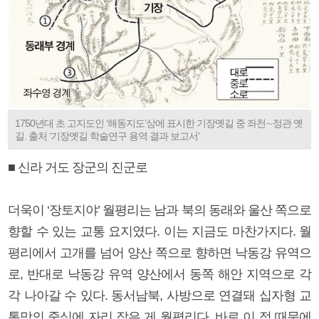
1750년대 초 고지도인 ‘해동지도’상에 표시한 기장옛길 중 좌천∼정관 옛
길. 출처 ‘기장옛길 학술연구 용역 결과 보고서’
■ 신라 거도 장군의 진군로
더욱이 ‘장토지야’ 월평리는 남과 북의 동래와 울산 쪽으로
향할 수 있는 교통 요지였다. 이는 지금도 마찬가지다. 월
평리에서 고개를 넘어 양산 쪽으로 향하면 낙동강 유역으
로, 반대로 낙동강 유역 양산에서 동쪽 해안 지역으로 각
각 나아갈 수 있다. 동서남북, 사방으로 연결돼 십자형 교
통망의 중심에 자리 잡은 게 월평리다. 바로 이 점 때문에