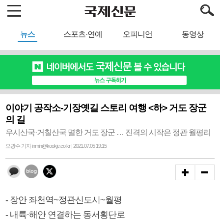
뉴스
스포츠·연예
오피니언
동영상
이야기 공작소-기장옛길 스토리 여행 <하> 거도 장군
의 길
우시산국·거칠산국 멸한 거도 장군 … 진격의 시작은 정관 월평리
오광수 기자 inmin@kookje.co.kr | 2021.07.05 19:15
- 장안 좌천역~정관신도시~월평
- 내륙·해안 연결하는 동서횡단로