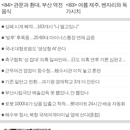
<84> 관문과 환대, 부산 역전
<83> 여름 제주, 벤자리와 독
음식
가시치
■ 상폐 시계 째깍…163개사 “나 떨고있니”
■ ‘빚투’ 후폭풍…20·60대 마이너스통장 연체 급증
■ 국내 대형로펌도 ‘생성형 AI’ 쓴다
■ 축구협회 ‘성 접대’ 의혹 일파만파…日도 의혹 연루 거론 심판 2명 조사
■ 근무여건 깜깜이 중수청…檢수사관 이직 놓고 혼란
■ 기존 일반고 전환…과기원 영재학교 3개 더 만든다
■ 부산시립극단 예술감독 못 뽑았나, 안 뽑았나
■ 로봇 1000대가 상품 입출고 척척…롯데마트 24시간 배송 자동화
■ 해수부 청사, 북항 국제여객터미널 옆에 선다(종합)