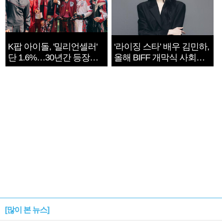
K팝 아이돌, '밀리언셀러'
‘라이징 스타’ 배우 김민하,
단 1.6%…30년간 등장
올해 BIFF 개막식 사회자
1182개팀 전수조사
확정
[많이 본 뉴스]