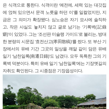
은 식객으로 통한다. 식객이란 ‘예전에, 세력 있는 대갓집
에 얹혀 있으면서 문객 노릇을 하던 이’를 일컬었지만, 지
금은 그 의미가 확장됐다. 심노승은 자기 묘사에 솔직하
고, 작은 사실도 놓치지 않고 글로 남기는 ‘기록벽(記錄
癖)’이 있었다. 그는 ‘조선판 미슐랭 가이드’로 불리는, 방대
한 분량의 시문집 ‘효전산고(孝田散稿)’를 썼다. 또 부산 기
장에서의 유배 기간 그곳의 일상을 깨알 같이 담은 유배
일기 ‘남천일록(南遷日錄)’도 남겼다. 모두 독특한 그의 기
록벽 덕분이다. 특히 유배 일기 ‘남천일록’에는 기장옛길의
자취도 확인된다. 그 시종점은 기장읍성이다.