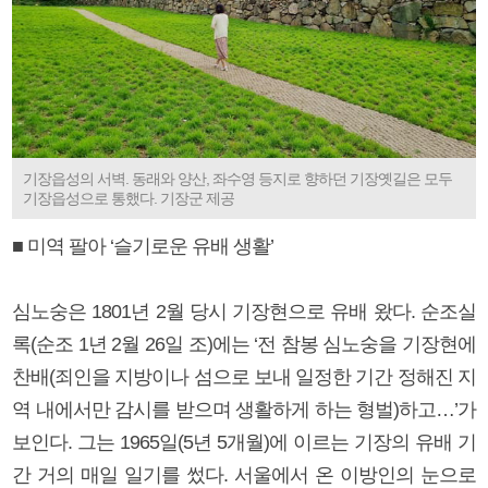
기장읍성의 서벽. 동래와 양산, 좌수영 등지로 향하던 기장옛길은 모두
기장읍성으로 통했다. 기장군 제공
■ 미역 팔아 ‘슬기로운 유배 생활’
심노숭은 1801년 2월 당시 기장현으로 유배 왔다. 순조실
록(순조 1년 2월 26일 조)에는 ‘전 참봉 심노숭을 기장현에
찬배(죄인을 지방이나 섬으로 보내 일정한 기간 정해진 지
역 내에서만 감시를 받으며 생활하게 하는 형벌)하고…’가
보인다. 그는 1965일(5년 5개월)에 이르는 기장의 유배 기
간 거의 매일 일기를 썼다. 서울에서 온 이방인의 눈으로