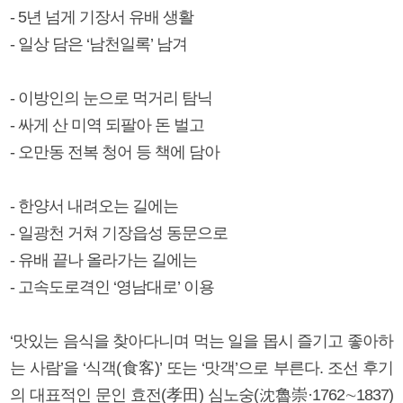
- 5년 넘게 기장서 유배 생활
- 일상 담은 ‘남천일록’ 남겨
- 이방인의 눈으로 먹거리 탐닉
- 싸게 산 미역 되팔아 돈 벌고
- 오만동 전복 청어 등 책에 담아
- 한양서 내려오는 길에는
- 일광천 거쳐 기장읍성 동문으로
- 유배 끝나 올라가는 길에는
- 고속도로격인 ‘영남대로’ 이용
‘맛있는 음식을 찾아다니며 먹는 일을 몹시 즐기고 좋아하
는 사람’을 ‘식객(食客)’ 또는 ‘맛객’으로 부른다. 조선 후기
의 대표적인 문인 효전(孝田) 심노숭(沈魯崇·1762∼1837)