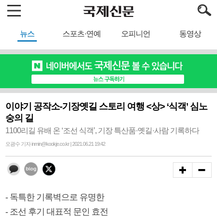
뉴스
스포츠·연예
오피니언
동영상
이야기 공작소-기장옛길 스토리 여행 <상> ‘식객’ 심노
숭의 길
1100리길 유배 온 ‘조선 식객’, 기장 특산품·옛길·사람 기록하다
오광수 기자 inmin@kookje.co.kr | 2021.06.21 19:42
- 독특한 기록벽으로 유명한
- 조선 후기 대표적 문인 효전