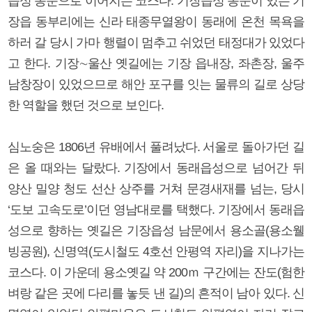
읍성 동문으로 이어지는 코스다. 기장읍성 동문이 있는 기
장읍 동부리에는 신라 태종무열왕이 동래에 온천 목욕을
하러 갈 당시 가마 행렬이 멈추고 쉬었던 태정대가 있었다
고 한다. 기장∼울산 옛길에는 기장 읍내장, 좌촌장, 울주
남창장이 있었으므로 해안 포구를 잇는 물류의 길로 상당
한 역할을 했던 것으로 보인다.
심노숭은 1806년 유배에서 풀려났다. 서울로 돌아가던 길
은 올 때와는 달랐다. 기장에서 동래읍성으로 넘어간 뒤
양산 밀양 청도 선산 상주를 거쳐 문경새재를 넘는, 당시
‘도보 고속도로’이던 영남대로를 택했다. 기장에서 동래읍
성으로 향하는 옛길은 기장읍성 남문에서 용소골(용소웰
빙공원), 신명역(도시철도 4호선 안평역 자리)을 지나가는
코스다. 이 가운데 용소옛길 약 200ｍ 구간에는 잔도(험한
벼랑 같은 곳에 다리를 놓듯 낸 길)의 흔적이 남아 있다. 신