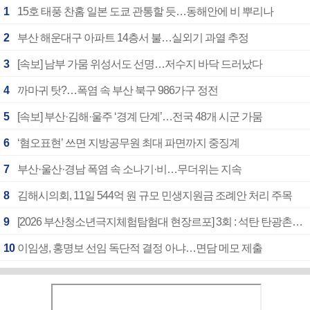
1
15호 태풍 찬홈 일본 도쿄 관통할 듯…동해안에 비 뿌리나
2
부산 해운대구 아파트 14층서 불…실외기 과열 추정
3
[속보] 남부 가뭄 위성서도 선명…저수지 바닥 드러났다
4
까마귀 탓?…폭염 속 부산 북구 986가구 정전
5
[속보] 부산·김해·울주 ‘경계 단계’…전국 48개 시군 가뭄
6
‘혐오표현’ 쓰면 지방공무원 최대 파면까지 중징계
7
부산·울산·경남 폭염 속 소나기·비…무더위는 지속
8
김해시의회, 11일 544억 원 규모 민생지원금 조례안 처리 주목
9
[2026 부산청소년극지체험탐험대 현장르포] 3회 : 석탄 탄광촌에서 북극 연구의 중심지로
10
이임생, 홍명보 선임 독단적 결정 아냐…면담 메모 제출