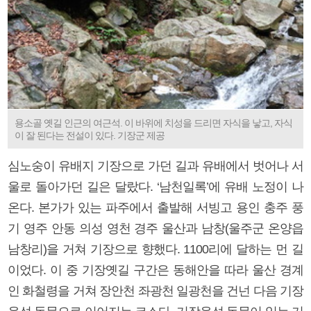
용소골 옛길 인근의 여근석. 이 바위에 치성을 드리면 자식을 낳고, 자식
이 잘 된다는 전설이 있다. 기장군 제공
심노숭이 유배지 기장으로 가던 길과 유배에서 벗어나 서
울로 돌아가던 길은 달랐다. ‘남천일록’에 유배 노정이 나
온다. 본가가 있는 파주에서 출발해 서빙고 용인 충주 풍
기 영주 안동 의성 영천 경주 울산과 남창(울주군 온양읍
남창리)을 거쳐 기장으로 향했다. 1100리에 달하는 먼 길
이었다. 이 중 기장옛길 구간은 동해안을 따라 울산 경계
인 화철령을 거쳐 장안천 좌광천 일광천을 건넌 다음 기장