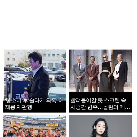
‘뺑소니 후 술타기 의혹’ 이
빨려들어갈 듯 스크린 속
재룡 재판행
시공간 변주…놀란의 메시
지는 ‘전쟁 속죄’