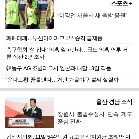
스포츠 +
“이강인 서울서 새 출발 응원”
패패패패…부산아이파크 1부 승격 급제동
축구협회 ‘성 접대’ 의혹 일파만파…日도 의혹 연루 거
론 심판 2명 조사
韓농구 AG 조별리그서 일본과 내달 13일 격돌
‘윤나고황’ 꿈틀댄다…거인 가을야구 불씨 살릴까
울산·경남 소식
창원시 불법주정차 단속 계도
중심 전환
김해시의회, 11일 544억 원 규모 민생지원금 조례안 처