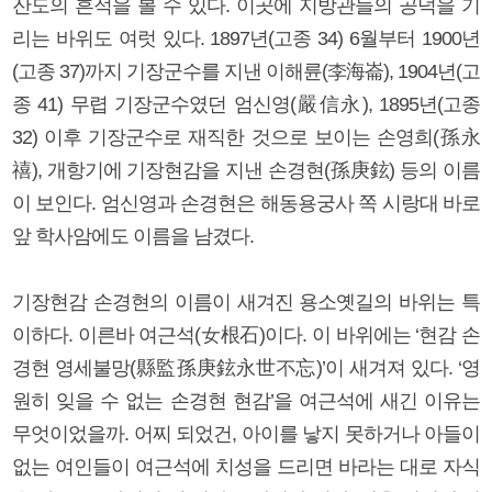
잔도의 흔적을 볼 수 있다. 이곳에 지방관들의 공덕을 기
리는 바위도 여럿 있다. 1897년(고종 34) 6월부터 1900년
(고종 37)까지 기장군수를 지낸 이해륜(李海崙), 1904년(고
종 41) 무렵 기장군수였던 엄신영(嚴信永), 1895년(고종
32) 이후 기장군수로 재직한 것으로 보이는 손영희(孫永
禧), 개항기에 기장현감을 지낸 손경현(孫庚鉉) 등의 이름
이 보인다. 엄신영과 손경현은 해동용궁사 쪽 시랑대 바로
앞 학사암에도 이름을 남겼다.
기장현감 손경현의 이름이 새겨진 용소옛길의 바위는 특
이하다. 이른바 여근석(女根石)이다. 이 바위에는 ‘현감 손
경현 영세불망(縣監孫庚鉉永世不忘)’이 새겨져 있다. ‘영
원히 잊을 수 없는 손경현 현감’을 여근석에 새긴 이유는
무엇이었을까. 어찌 되었건, 아이를 낳지 못하거나 아들이
없는 여인들이 여근석에 치성을 드리면 바라는 대로 자식