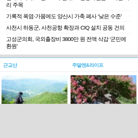
리 주목
기록적 폭염·가뭄에도 양산시 가축 폐사 ‘낮은 수준’
사천시 하동군, 사천공항 확장과 CIQ 설치 공동 건의
고성군의회, 국외출장비 3800만 원 전액 삭감 '군민에
환원'
근교산
주말엔&라이프
근교산&그너머…상주·문경
폭염보다 더 뜨거워라…100
청화산~시루봉
일을 붉게 불태울 ‘선비정신’
피었네