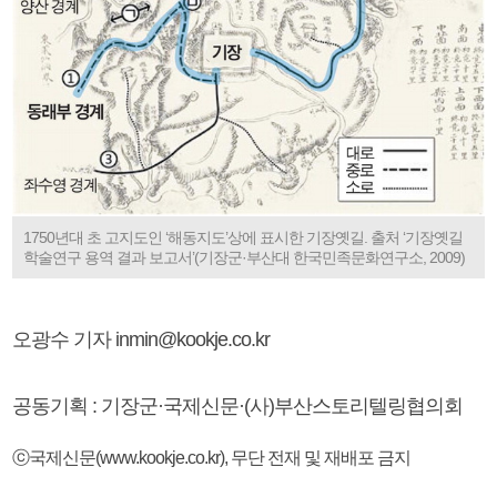
1750년대 초 고지도인 ‘해동지도’상에 표시한 기장옛길. 출처 ‘기장옛길
학술연구 용역 결과 보고서’(기장군·부산대 한국민족문화연구소, 2009)
오광수 기자 inmin@kookje.co.kr
공동기획 : 기장군·국제신문·(사)부산스토리텔링협의회
ⓒ국제신문(www.kookje.co.kr), 무단 전재 및 재배포 금지