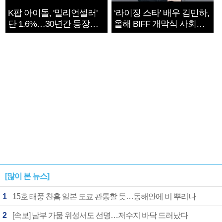
K팝 아이돌, '밀리언셀러'
‘라이징 스타’ 배우 김민하,
단 1.6%…30년간 등장
올해 BIFF 개막식 사회자
1182개팀 전수조사
확정
[많이 본 뉴스]
1
15호 태풍 찬홈 일본 도쿄 관통할 듯…동해안에 비 뿌리나
2
[속보] 남부 가뭄 위성서도 선명…저수지 바닥 드러났다