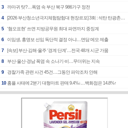
3
까마귀 탓?…폭염 속 부산 북구 986가구 정전
4
[2026 부산청소년극지체험탐험대 현장르포] 3회 : 석탄 탄광촌에서 북극 연구의 중심지로
5
‘혐오표현’ 쓰면 지방공무원 최대 파면까지 중징계
6
이임생, 홍명보 선임 독단적 결정 아냐…면담 메모 제출
7
[속보] 부산·김해·울주 ‘경계 단계’…전국 48개 시군 가뭄
8
부산·울산·경남 폭염 속 소나기·비…무더위는 지속
9
경찰가족 관련 사건 45건…그동안 파악조차 안해
10
홈플 사태에 2분기 대형마트 판매 9.4%↓…백화점은 14.8%↑