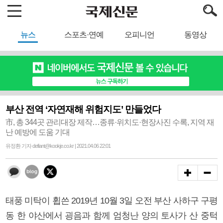
뉴스
스포츠·연예
오피니언
동영상
부산 전역 ‘자연재해 위험지도’ 만들었다
市, 총 344곳 관리대장 제작…종류·위치도·현장사진 수록, 지역 재
난 예방에 도움 기대
유정환 기자 defiant@kookje.co.kr | 2021.04.06 22:01
태풍 미탁이 휩쓴 2019년 10월 3일 오전 부산 사하구 구평
동 한 야산에서 굉음과 함께 엄청난 양의 토사가 산 중턱