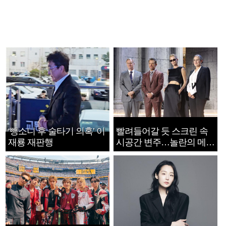
‘뺑소니 후 술타기 의혹’ 이
빨려들어갈 듯 스크린 속
재룡 재판행
시공간 변주…놀란의 메시
지는 ‘전쟁 속죄’