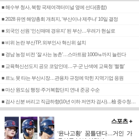
■ 해수부 청사, 북항 국제여객터미널 옆에 선다(종합)
■ 2028 유엔 해양총회 개최지, ‘부산이냐 제주냐’ 10일 결정
■ 외국인 선원 ‘인신매매 경유지’ 된 부산…우려가 현실로
■ 비위 논란 부산TP, 외부인사 혁신위 설치
■ 경남 농정 비전 ‘잘 사는 농촌’…스마트팜 1000㏊까지 늘린다
■ 교육혁신선도지 공모 코앞인데…구·군 난색에 교육청 ‘쩔쩔’
■ 르노 못 타는 부산시장…관용차 규정에 막힌 지역기업 응원
■ 마산 원도심 행정·주거복합단지 연내 준공 수순
■ 검사 신분 버리고 직급하향(10년 이하 저연차 검사)…檢 중수청행 기피
스포츠 +
‘윤나고황’ 꿈틀댄다…거인 가