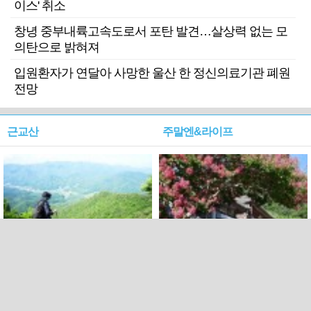
이스' 취소
창녕 중부내륙고속도로서 포탄 발견…살상력 없는 모
의탄으로 밝혀져
입원환자가 연달아 사망한 울산 한 정신의료기관 폐원
전망
근교산
주말엔&라이프
근교산&그너머…상주·문경
폭염보다 더 뜨거워라…100
청화산~시루봉
일을 붉게 불태울 ‘선비정신’
피었네