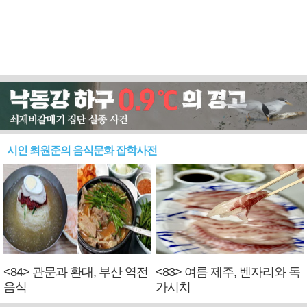
시인 최원준의 음식문화 잡학사전
<84> 관문과 환대, 부산 역전
<83> 여름 제주, 벤자리와 독
음식
가시치