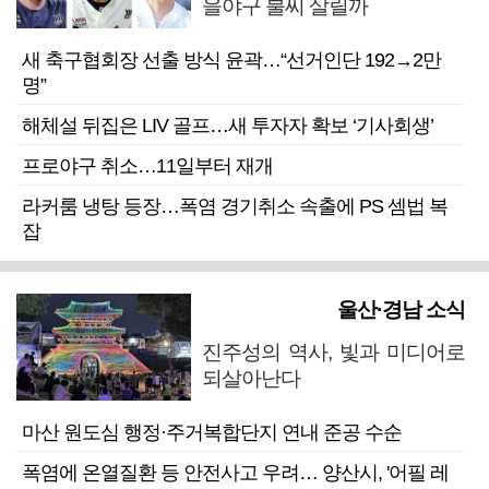
을야구 불씨 살릴까
새 축구협회장 선출 방식 윤곽…“선거인단 192→2만
명”
해체설 뒤집은 LIV 골프…새 투자자 확보 ‘기사회생’
프로야구 취소…11일부터 재개
라커룸 냉탕 등장…폭염 경기취소 속출에 PS 셈법 복
잡
울산·경남 소식
진주성의 역사, 빛과 미디어로
되살아난다
마산 원도심 행정·주거복합단지 연내 준공 수순
폭염에 온열질환 등 안전사고 우려… 양산시, '어필 레