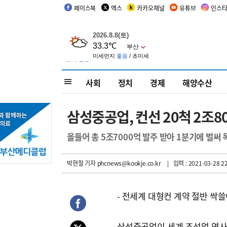
페이스북
엑스
카카오채널
유튜브
인스
사회
정치
경제
해양수산
삼성중공업, 컨선 20척 2조
올들어 총 5조7000억 발주 받아 1분기에 벌써 
박현철 기자
phcnews@kookje.co.kr
| 입력 : 2021-03-28 22
- 전세계 대형컨 계약 절반 싹
삼성중공업이 세계 조선업 역사를