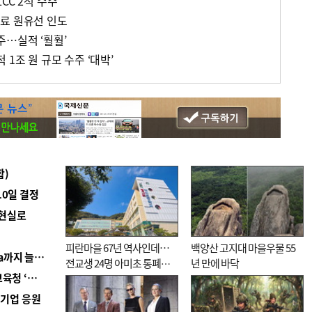
CC 2척 수주
료 원유선 인도
주…실적 ‘훨훨’
1조 원 규모 수주 ‘대박’
합)
10일 결정
 현실로
피란마을 67년 역사인데…
백양산 고지대 마을우물 55
■ 경남 농정 비전 ‘잘 사는 농촌’…스마트팜 1000㏊까지 늘린다
전교생 24명 아미초 통폐합
년 만에 바닥
■ 교육혁신선도지 공모 코앞인데…구·군 난색에 교육청 ‘쩔쩔’
기로
역기업 응원