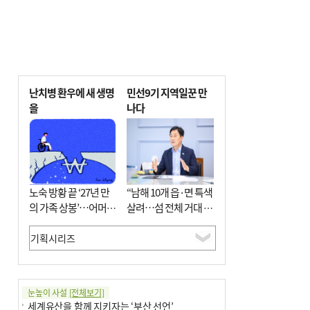
난치병 환우에 새 생명
민선9기 지역일꾼 만
을
나다
노숙 방황 끝 ‘27년 만
“남해 10개 읍·면 특색
의 가족 상봉’…어머니
살려…섬 전체 거대 정
와 행복 꿈꿔
원으로 조성”
눈높이 사설
[전체보기]
세계유산을 함께 지키자는 ‘부산 선언’