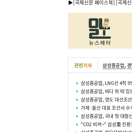
▶
[국제신문 페이스북]
[국제신
관련
기사
삼성중공업
,
경
삼성중공업, LNG선 4척 
삼성중공업, 바다 위 떠 
삼성중공업, 영도 대선조선과
거제·울산 대표 조선사 수
삼성중공업, 국내 첫 대형
"CO2 비켜~" 삼성重 친환