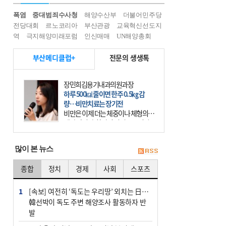
폭염
중대범죄수사청
해양수산부
더불어민주당
전당대회
르노코리아
부산관광
교육혁신선도지
역
극지해양미래포럼
인신매매
UN해양총회
부산메디클럽+
전문의 생생톡
장민희김용기내과의원과장
하루 500㎉ 줄이면 한주 0.5㎏ 감
량…비만치료는 장기전
비만은 이제 더는 체중이나 체형의 문
제가 아니다. 하나의 질병으로 인지
하고 치료와 관리를 해야 한다. 세계
보건기구(WHO)는 이미 1994년 비만
많이 본 뉴스
을 인류의 중요한
종합
정치
경제
사회
스포츠
1
[속보] 여전히 ‘독도는 우리땅’ 외치는 日…
韓선박이 독도 주변 해양조사 활동하자 반
발