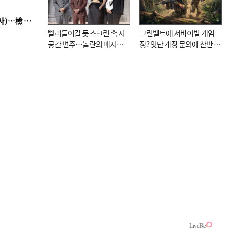
■ 검사 신분 버리고 직급하향(10년 이하 저연차 검사)…檢 중수청행 기피
빨려들어갈 듯 스크린 속 시
그린벨트에 서바이벌 게임
공간 변주…놀란의 메시지
장? 잇단 개장 문의에 찬반 논
는 ‘전쟁 속죄’
쟁