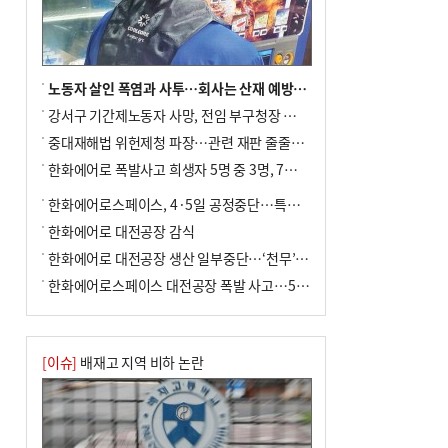
포] 2회 : 하늘에서 만난 얼음의 나라
노동자 살인 폭염과 사투…회사는 산재 예방·전기료 절감 전력
강서구 기간제노동자 사망, 전임 부구청장 檢 송치
중대재해법 위헌제청 파장…관련 재판 줄줄이 브레이크
한화에어로 폭발사고 희생자 5명 중 3명, 7일 영면
한화에어로스페이스, 4·5일 공정중단…특별 안전점검
한화에어로 대전공장 감식
한화에어로 대전공장 생산 일부중단…‘천무’ 수출 비상
한화에어로스페이스 대전공장 폭발 사고…5명 사망·2명 부상(종합)
[이슈]
배재고 지역 비하 논란