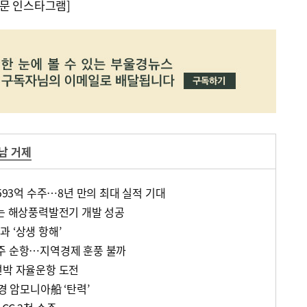
문 인스타그램]
남 거제
9593억 수주…8년 만의 최대 실적 기대
있는 해상풍력발전기 개발 성공
 ‘상생 항해’
주 순항…지역경제 훈풍 불까
선박 자율운항 도전
경 암모니아船 ‘탄력’