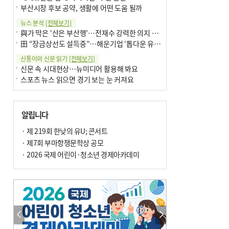
부산시장 후보 공약, 생활에 어떤 도움 될까
뉴스 분석
[전체보기]
與가 막은 ‘산은 부산행’…전재수 강력한 의지 표명 없인 공염불
田 “장금상선도 설득중”…해운기업 ‘톱다운 유치전’ 가속
신통이의 신문 읽기
[전체보기]
신문 속 시대현상…뉴미디어 활용해 봐요
스포츠 뉴스 읽으면 경기 보는 눈 커져요
어떻게 생각하십니까
[전체보기]
구·군 승진 축하화분 관행 없애자니 소상공인 울상
알립니다
3년째 병상에 있는 구의원…의정활동 못해도 월급 그대로
팩트체크
· 제 219회 한낮의 유U; 콘서트
[전체보기]
금정산 반려견 데리고 갈 수 있나…알아보니 ‘국립공원은 출입 불가’
· 제7회 부마항쟁문학상 공모
서울 도림천도 공업용수 활용한다는 사례, 정수 없이 한강물 공급…수질만 공업용수
· 2026 국제 어린이·청소년 경제아카데미
포토에세이
[전체보기]
연꽃 위 개개비
의령 한우산 털중나리
한 손 뉴스
[전체보기]
시민이 개발한 폭염 대응 앱 ‘그늘로’ 길안내 지도 등 인기
골목 맛집 발굴 고메 셀렉션…부산시, 페스티벌 시월 연계