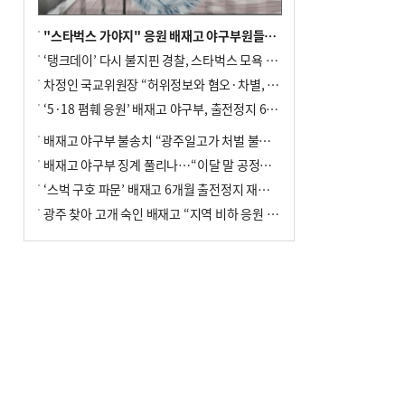
"스타벅스 가야지" 응원 배재고 야구부원들, 학교서 징계 처분
‘탱크데이’ 다시 불지핀 경찰, 스타벅스 모욕 혐의 압수수색
차정인 국교위원장 “허위정보와 혐오·차별, 학교 교실까지 유입"
‘5·18 폄훼 응원’ 배재고 야구부, 출전정지 6개월→1개월 감경
배재고 야구부 불송치 “광주일고가 처벌 불원 의사 표해”
배재고 야구부 징계 풀리나…“이달 말 공정위서 재심의”
‘스벅 구호 파문’ 배재고 6개월 출전정지 재심 신청키로
광주 찾아 고개 숙인 배재고 “지역 비하 응원 잘못”(종합)