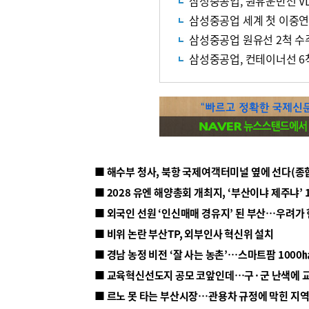
삼성중공업, 원유운반선 VL
삼성중공업 세계 첫 이중연
삼성중공업 원유선 2척 수
삼성중공업, 컨테이너선 6척 
■ 해수부 청사, 북항 국제여객터미널 옆에 선다(종
■ 2028 유엔 해양총회 개최지, ‘부산이냐 제주냐’ 
■ 외국인 선원 ‘인신매매 경유지’ 된 부산…우려가
■ 비위 논란 부산TP, 외부인사 혁신위 설치
■ 르노 못 타는 부산시장…관용차 규정에 막힌 지