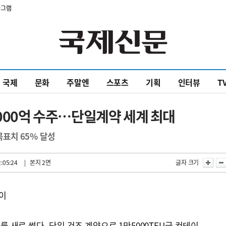
타그램
국제
문화
주말엔
스포츠
기획
인터뷰
T
8000억 수주…단일계약 세계 최대
목표치 65% 달성
:05:24
| 본지 2면
글자 크기
쓸이
 새로 썼다. 단일 건조 계약으로 1만5000TEU급 컨테이