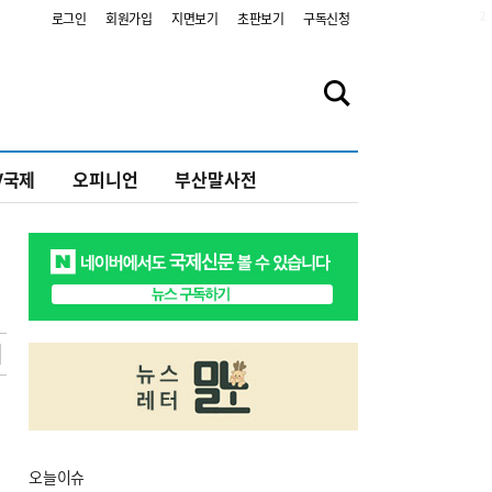
2
로그인
회원가입
지면보기
초판보기
구독신청
V국제
오피니언
부산말사전
오늘
이슈