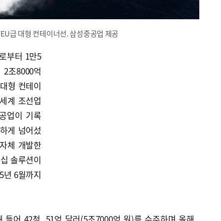
TEU급 대형 컨테이너선. 삼성중공업 제공
로부터 1만5
 2조8000억
 대형 컨테이
 세계 조선업
중공업이 기록
소하게 넘어섰
 자체 개발한
트십 솔루션이
5년 6월까지
어 42척, 51억 달러(5조7000억 원)를 수주하며 올해