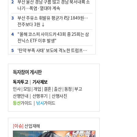
2
부산 울산 경남 구름 많고 경남 북서내륙 소
나기…폭염·열대야 계속
3
부산 주유소 휘발유 평균가 ℓ당 1849원…
전주보다 3원 ↓
4
"올해 코스피 사이드카 43회 중 25회는 삼
전닉스 ETF 이후 발생"
5
‘탄약 부족 사태’ 보도에 격노한 트럼프…
군사기밀 유출자 색출 지시
6
[속보] ‘심판 성접대’ 논란 축구협회 공식 사
독자참여 게시판
과…“현재는 부적절 행위 없어”
독자투고
|
기사제보
7
부산 앞바다에 기름 425ℓ 유출한 러시아 화
인사
|
모임
|
개업
|
결혼
|
출산
|
동정
|
부고
물선 적발
산행안내
|
산행후기
|
산행사진
8
서울 중랑구서 흉기 난동…60대 남성 2명
등산
가이드
|
낚시
가이드
사망
9
입추 지났지만 푹푹 찐다…온열질환자 10
년 만에 3배
[이슈]
산업재해
10
[2026 부산청소년극지체험탐험대 현장르