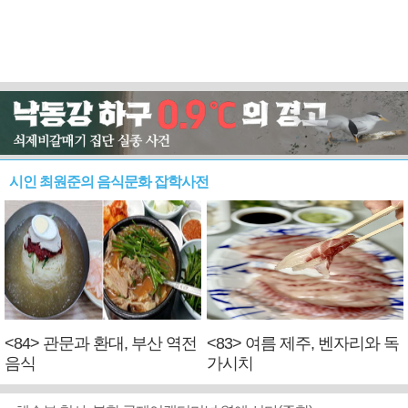
시인 최원준의 음식문화 잡학사전
<84> 관문과 환대, 부산 역전
<83> 여름 제주, 벤자리와 독
음식
가시치