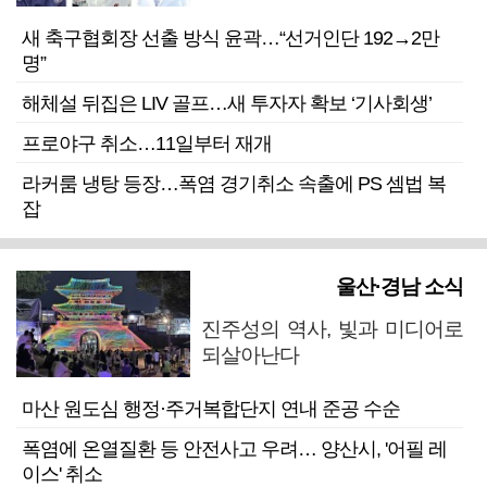
새 축구협회장 선출 방식 윤곽…“선거인단 192→2만
명”
해체설 뒤집은 LIV 골프…새 투자자 확보 ‘기사회생’
프로야구 취소…11일부터 재개
라커룸 냉탕 등장…폭염 경기취소 속출에 PS 셈법 복
잡
울산·경남 소식
진주성의 역사, 빛과 미디어로
되살아난다
마산 원도심 행정·주거복합단지 연내 준공 수순
폭염에 온열질환 등 안전사고 우려… 양산시, '어필 레
이스' 취소