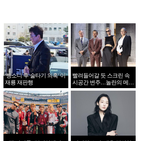
‘뺑소니 후 술타기 의혹’ 이
빨려들어갈 듯 스크린 속
재룡 재판행
시공간 변주…놀란의 메시
지는 ‘전쟁 속죄’