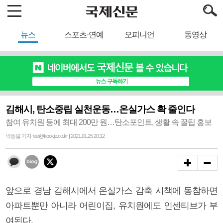
뉴스
스포츠·연예
오피니언
동영상
김해시, 탄소중립 실천운동…온실가스 확 줄인다
참여 유치원 등에 최대 200만 원…탄소포인트, 생활 속 꿀팁 홍보
박동필 기자 feel@kookje.co.kr | 2021.01.25 20:12
앞으로 경남 김해시에서 온실가스 감축 시책에 동참하면
아파트뿐만 아니라 어린이집, 유치원에도 인센티브가 부
여된다.