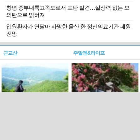
창녕 중부내륙고속도로서 포탄 발견…살상력 없는 모
의탄으로 밝혀져
입원환자가 연달아 사망한 울산 한 정신의료기관 폐원
전망
근교산
주말엔&라이프
근교산&그너머…상주·문경
폭염보다 더 뜨거워라…100
청화산~시루봉
일을 붉게 불태울 ‘선비정신’
피었네