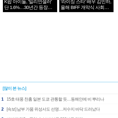
K팝 아이돌, '밀리언셀러'
‘라이징 스타’ 배우 김민하,
단 1.6%…30년간 등장
올해 BIFF 개막식 사회자
1182개팀 전수조사
확정
[많이 본 뉴스]
1
15호 태풍 찬홈 일본 도쿄 관통할 듯…동해안에 비 뿌리나
2
[속보] 남부 가뭄 위성서도 선명…저수지 바닥 드러났다