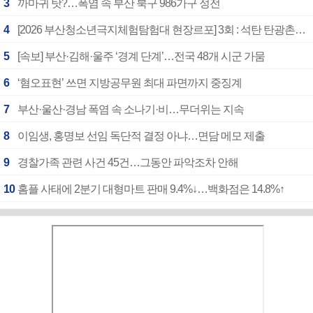
3
까마귀 탓?…폭염 속 부산 북구 986가구 정전
4
[2026 부산청소년극지체험탐험대 현장르포] 3회 : 석탄 탄광촌에서 북극 연구의 중심지로
5
[속보] 부산·김해·울주 ‘경계 단계’…전국 48개 시군 가뭄
6
‘혐오표현’ 쓰면 지방공무원 최대 파면까지 중징계
7
부산·울산·경남 폭염 속 소나기·비…무더위는 지속
8
이임생, 홍명보 선임 독단적 결정 아냐…면담 메모 제출
9
경찰가족 관련 사건 45건…그동안 파악조차 안해
10
홈플 사태에 2분기 대형마트 판매 9.4%↓…백화점은 14.8%↑