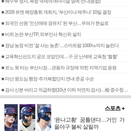
■ 해수부 청사, 북항 국제여객터미널 옆에 선다(종합)
■ 2028 유엔 해양총회 개최지, ‘부산이냐 제주냐’ 10일 결정
■ 외국인 선원 ‘인신매매 경유지’ 된 부산…우려가 현실로
■ 비위 논란 부산TP, 외부인사 혁신위 설치
■ 경남 농정 비전 ‘잘 사는 농촌’…스마트팜 1000㏊까지 늘린다
■ 교육혁신선도지 공모 코앞인데…구·군 난색에 교육청 ‘쩔쩔’
■ 르노 못 타는 부산시장…관용차 규정에 막힌 지역기업 응원
■ 마산 원도심 행정·주거복합단지 연내 준공 수순
■ 검사 신분 버리고 직급하향(10년 이하 저연차 검사)…檢 중수청행 기피
스포츠 +
‘윤나고황’ 꿈틀댄다…거인 가
을야구 불씨 살릴까