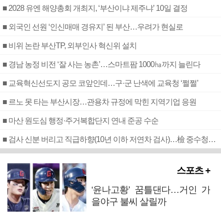
■ 2028 유엔 해양총회 개최지, ‘부산이냐 제주냐’ 10일 결정
■ 외국인 선원 ‘인신매매 경유지’ 된 부산…우려가 현실로
■ 비위 논란 부산TP, 외부인사 혁신위 설치
■ 경남 농정 비전 ‘잘 사는 농촌’…스마트팜 1000㏊까지 늘린다
■ 교육혁신선도지 공모 코앞인데…구·군 난색에 교육청 ‘쩔쩔’
■ 르노 못 타는 부산시장…관용차 규정에 막힌 지역기업 응원
■ 마산 원도심 행정·주거복합단지 연내 준공 수순
■ 검사 신분 버리고 직급하향(10년 이하 저연차 검사)…檢 중수청행 기피
스포츠 +
‘윤나고황’ 꿈틀댄다…거인 가
을야구 불씨 살릴까