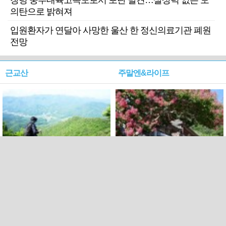
창녕 중부내륙고속도로서 포탄 발견…살상력 없는 모
의탄으로 밝혀져
입원환자가 연달아 사망한 울산 한 정신의료기관 폐원
전망
근교산
주말엔&라이프
근교산&그너머…상주·문경
폭염보다 더 뜨거워라…100
청화산~시루봉
일을 붉게 불태울 ‘선비정신’
피었네
PC버전
엑스
페이스북