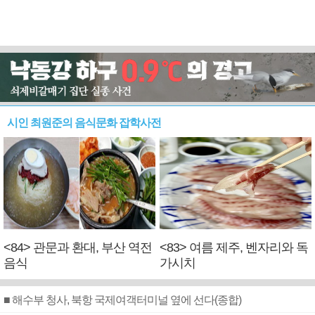
시인 최원준의 음식문화 잡학사전
<84> 관문과 환대, 부산 역전
<83> 여름 제주, 벤자리와 독
음식
가시치
■ 해수부 청사, 북항 국제여객터미널 옆에 선다(종합)