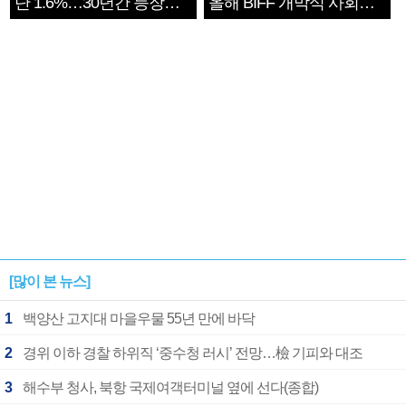
단 1.6%…30년간 등장
올해 BIFF 개막식 사회자
1182개팀 전수조사
확정
[많이 본 뉴스]
1
백양산 고지대 마을우물 55년 만에 바닥
2
경위 이하 경찰 하위직 ‘중수청 러시’ 전망…檢 기피와 대조
3
해수부 청사, 북항 국제여객터미널 옆에 선다(종합)