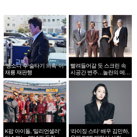
‘뺑소니 후 술타기 의혹’ 이
빨려들어갈 듯 스크린 속
재룡 재판행
시공간 변주…놀란의 메시
지는 ‘전쟁 속죄’
K팝 아이돌, '밀리언셀러'
‘라이징 스타’ 배우 김민하,