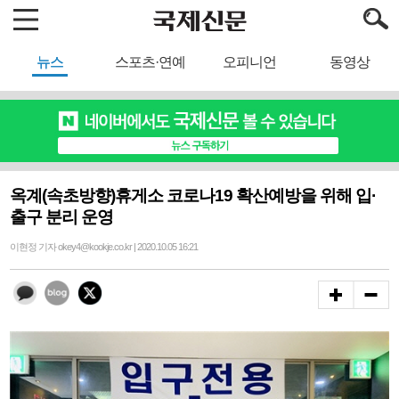
뉴스
스포츠·연예
오피니언
동영상
옥계(속초방향)휴게소 코로나19 확산예방을 위해 입·
출구 분리 운영
이현정 기자 okey4@kookje.co.kr | 2020.10.05 16:21