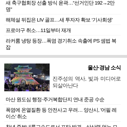
새 축구협회장 선출 방식 윤곽…“선거인단 192→2만
명”
해체설 뒤집은 LIV 골프…새 투자자 확보 ‘기사회생’
프로야구 취소…11일부터 재개
라커룸 냉탕 등장…폭염 경기취소 속출에 PS 셈법 복
잡
울산·경남 소식
진주성의 역사, 빛과 미디어로
되살아난다
마산 원도심 행정·주거복합단지 연내 준공 수순
폭염에 온열질환 등 안전사고 우려… 양산시, '어필 레
이스' 취소