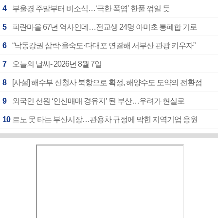
4
부울경 주말부터 비소식…‘극한 폭염’ 한풀 꺾일 듯
5
피란마을 67년 역사인데…전교생 24명 아미초 통폐합 기로
6
“낙동강권 삼락·을숙도·다대포 연결해 서부산 관광 키우자”
7
오늘의 날씨- 2026년 8월 7일
8
[사설] 해수부 신청사 북항으로 확정, 해양수도 도약의 전환점
9
외국인 선원 ‘인신매매 경유지’ 된 부산…우려가 현실로
10
르노 못 타는 부산시장…관용차 규정에 막힌 지역기업 응원