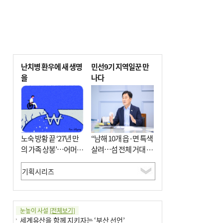
난치병 환우에 새 생명
민선9기 지역일꾼 만
을
나다
노숙 방황 끝 ‘27년 만
“남해 10개 읍·면 특색
의 가족 상봉’…어머니
살려…섬 전체 거대 정
와 행복 꿈꿔
원으로 조성”
눈높이 사설
[전체보기]
세계유산을 함께 지키자는 ‘부산 선언’