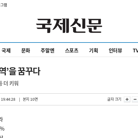
타그램
국제
문화
주말엔
스포츠
기획
인터뷰
T
역’을 꿈꾸다
등 더 키워
 19:44:28
| 본지 10면
글자 크기
라
6%
상