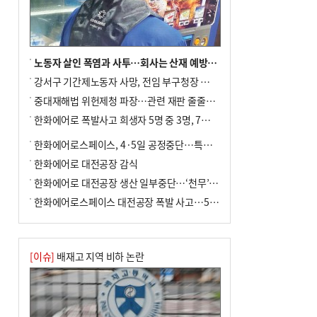
노동자 살인 폭염과 사투…회사는 산재 예방·전기료 절감 전력
강서구 기간제노동자 사망, 전임 부구청장 檢 송치
중대재해법 위헌제청 파장…관련 재판 줄줄이 브레이크
한화에어로 폭발사고 희생자 5명 중 3명, 7일 영면
한화에어로스페이스, 4·5일 공정중단…특별 안전점검
한화에어로 대전공장 감식
한화에어로 대전공장 생산 일부중단…‘천무’ 수출 비상
한화에어로스페이스 대전공장 폭발 사고…5명 사망·2명 부상(종합)
[이슈]
배재고 지역 비하 논란