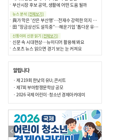
부산시장 후보 공약, 생활에 어떤 도움 될까
뉴스 분석
[전체보기]
與가 막은 ‘산은 부산행’…전재수 강력한 의지 표명 없인 공염불
田 “장금상선도 설득중”…해운기업 ‘톱다운 유치전’ 가속
신통이의 신문 읽기
[전체보기]
신문 속 시대현상…뉴미디어 활용해 봐요
스포츠 뉴스 읽으면 경기 보는 눈 커져요
어떻게 생각하십니까
[전체보기]
구·군 승진 축하화분 관행 없애자니 소상공인 울상
알립니다
3년째 병상에 있는 구의원…의정활동 못해도 월급 그대로
팩트체크
· 제 219회 한낮의 유U; 콘서트
[전체보기]
금정산 반려견 데리고 갈 수 있나…알아보니 ‘국립공원은 출입 불가’
· 제7회 부마항쟁문학상 공모
서울 도림천도 공업용수 활용한다는 사례, 정수 없이 한강물 공급…수질만 공업용수
· 2026 국제 어린이·청소년 경제아카데미
포토에세이
[전체보기]
연꽃 위 개개비
의령 한우산 털중나리
한 손 뉴스
[전체보기]
시민이 개발한 폭염 대응 앱 ‘그늘로’ 길안내 지도 등 인기
골목 맛집 발굴 고메 셀렉션…부산시, 페스티벌 시월 연계