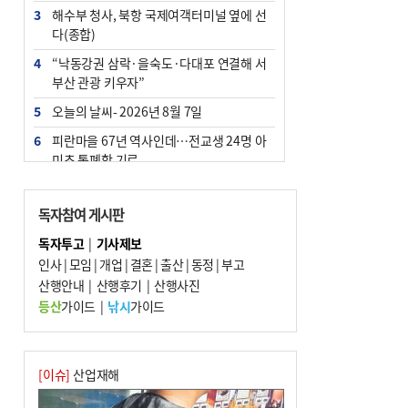
3
해수부 청사, 북항 국제여객터미널 옆에 선
다(종합)
4
“낙동강권 삼락·을숙도·다대포 연결해 서
부산 관광 키우자”
5
오늘의 날씨- 2026년 8월 7일
6
피란마을 67년 역사인데…전교생 24명 아
미초 통폐합 기로
7
[사설] 해수부 신청사 북항으로 확정, 해양
수도 도약의 전환점
독자참여 게시판
8
부울경 주말부터 비소식…‘극한 폭염’ 한풀
독자투고
|
기사제보
꺾일 듯
인사
|
모임
|
개업
|
결혼
|
출산
|
동정
|
부고
9
산행안내
외국인 선원 ‘인신매매 경유지’ 된 부산…
|
산행후기
|
산행사진
우려가 현실로
등산
가이드
|
낚시
가이드
10
르노 못 타는 부산시장…관용차 규정에 막
힌 지역기업 응원
[이슈]
산업재해