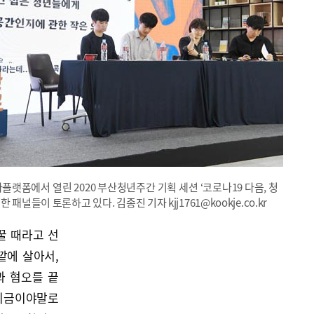
플랫폼에서 열린 2020 부산청년주간 기획 세션 ‘코로나19 다음, 청
패널들이 토론하고 있다. 김종진 기자 kjj1761@kookje.co.kr
꿀 때라고 선
깥에 살아서,
과 혐오를 끝
“지금이야말로