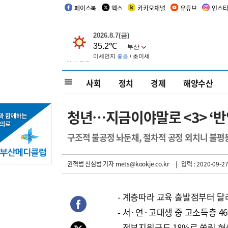
페이스북
엑스
카카오채널
유튜브
인스
사회
정치
경제
해양수산
청년…지금이야말로 <3> ‘반
구조적 불공정 놔둔채, 절차적 공정 외치니 불평
권혁범 신심범 기자
mets@kookje.co.kr
| 입력 : 2020-09-27
- 계층따라 교육 출발점부터 달
- 서·연·고대생 중 고소득층 4
- 정부지원금도 18%로 쏠림 현