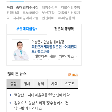
폭염
중대범죄수사청
해양수산부
더불어민주당
전당대회
르노코리아
부산관광
교육혁신선도지
역
극지해양미래포럼
인신매매
UN해양총회
부산메디클럽+
전문의 생생톡
이승준 거인병원 대표원장
회전근개 재파열 잦은 편…어깨 진피
보강술 고려를
어깨병변은 어깨를 이루는 인체 조직
에 발생하는 손상을 말한다. 여기에
는 오십견과 회전근개 증후군, 어깨
의 석회성 힘줄염 등이 있다. 국민건
많이 본 뉴스
강보험에 의하면 어깨병변
종합
정치
경제
사회
스포츠
1
백양산 고지대 마을우물 55년 만에 바닥
2
경위 이하 경찰 하위직 ‘중수청 러시’ 전
망…檢 기피와 대조