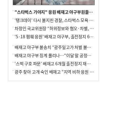
"스타벅스 가야지" 응원 배재고 야구부원들, 학교서 징계 처분
‘탱크데이’ 다시 불지핀 경찰, 스타벅스 모욕 혐의 압수수색
차정인 국교위원장 “허위정보와 혐오·차별, 학교 교실까지 유입"
‘5·18 폄훼 응원’ 배재고 야구부, 출전정지 6개월→1개월 감경
배재고 야구부 불송치 “광주일고가 처벌 불원 의사 표해”
배재고 야구부 징계 풀리나…“이달 말 공정위서 재심의”
‘스벅 구호 파문’ 배재고 6개월 출전정지 재심 신청키로
광주 찾아 고개 숙인 배재고 “지역 비하 응원 잘못”(종합)