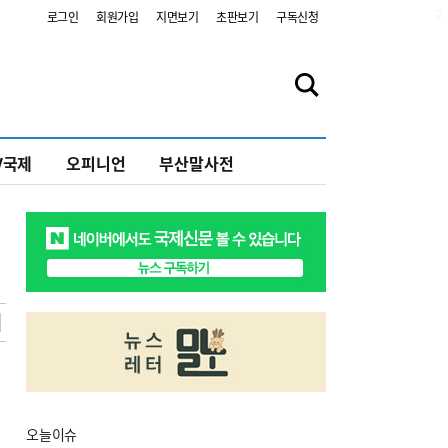
2
로그인
회원가입
지면보기
초판보기
구독신청
V국제
오피니언
부산말사전
오늘
이슈