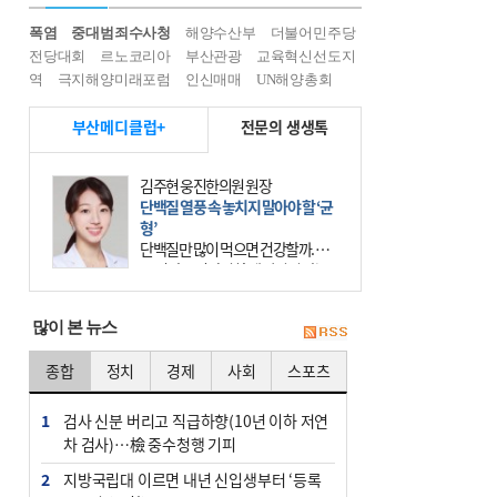
폭염
중대범죄수사청
해양수산부
더불어민주당
전당대회
르노코리아
부산관광
교육혁신선도지
역
극지해양미래포럼
인신매매
UN해양총회
부산메디클럽+
전문의 생생톡
김주현 웅진한의원 원장
단백질 열풍 속 놓치지 말아야 할 ‘균
형’
단백질만 많이 먹으면 건강할까. 요
즘 건강을 이야기할 때 빠지지 않는
키워드가 단백질이다. 헬스장을 다니
는 젊은 층부터 기초체력을 챙기려는
많이 본 뉴스
중·장년층까지 모두 “
종합
정치
경제
사회
스포츠
1
검사 신분 버리고 직급하향(10년 이하 저연
차 검사)…檢 중수청행 기피
2
지방국립대 이르면 내년 신입생부터 ‘등록