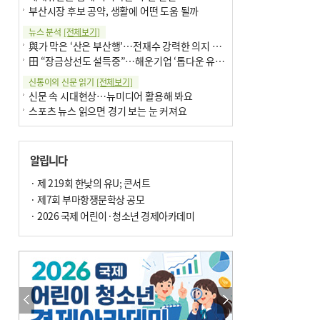
부산시장 후보 공약, 생활에 어떤 도움 될까
뉴스 분석
[전체보기]
與가 막은 ‘산은 부산행’…전재수 강력한 의지 표명 없인 공염불
田 “장금상선도 설득중”…해운기업 ‘톱다운 유치전’ 가속
신통이의 신문 읽기
[전체보기]
신문 속 시대현상…뉴미디어 활용해 봐요
스포츠 뉴스 읽으면 경기 보는 눈 커져요
어떻게 생각하십니까
[전체보기]
구·군 승진 축하화분 관행 없애자니 소상공인 울상
알립니다
3년째 병상에 있는 구의원…의정활동 못해도 월급 그대로
팩트체크
· 제 219회 한낮의 유U; 콘서트
[전체보기]
금정산 반려견 데리고 갈 수 있나…알아보니 ‘국립공원은 출입 불가’
· 제7회 부마항쟁문학상 공모
서울 도림천도 공업용수 활용한다는 사례, 정수 없이 한강물 공급…수질만 공업용수
· 2026 국제 어린이·청소년 경제아카데미
포토에세이
[전체보기]
연꽃 위 개개비
의령 한우산 털중나리
한 손 뉴스
[전체보기]
시민이 개발한 폭염 대응 앱 ‘그늘로’ 길안내 지도 등 인기
골목 맛집 발굴 고메 셀렉션…부산시, 페스티벌 시월 연계