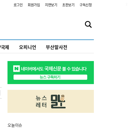
2
로그인
회원가입
지면보기
초판보기
구독신청
V국제
오피니언
부산말사전
오늘
이슈