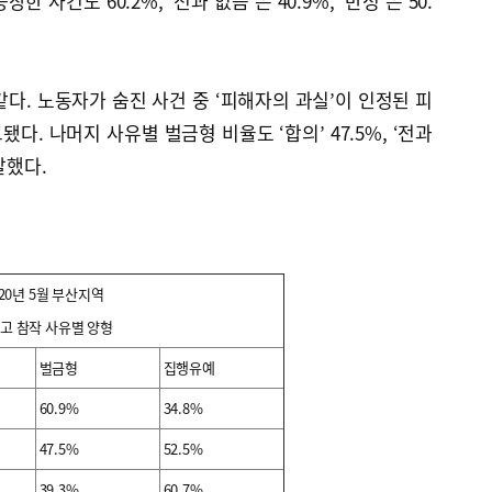
한 사건도 60.2%, ‘전과 없음’은 40.9%, ‘반성’은 50.
다. 노동자가 숨진 사건 중 ‘피해자의 과실’이 인정된 피
됐다. 나머지 사유별 벌금형 비율도 ‘합의’ 47.5%, ‘전과
 달했다.
020년 5월 부산지역
고 참작 사유별 양형
벌금형
집행유예
60.9%
34.8%
47.5%
52.5%
39.3%
60.7%