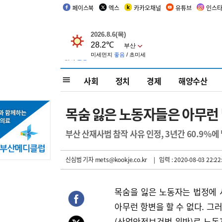
페이스북
엑스
카카오채널
유튜브
인스
사회
정치
경제
해양수산
목숨 잃은 노동자들은 아무런
부산 산재사범 참작 사유 인정, 3년간 60.9%에
신심범 기자
mets@kookje.co.kr
| 입력 : 2020-08-03 22:22
목숨을 잃은 노동자는 법정에 
아무런 항변을 할 수 없다. 그
(산업안전보건법 위반)로 노동