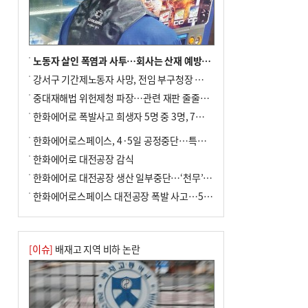
노동자 살인 폭염과 사투…회사는 산재 예방·전기료 절감 전력
강서구 기간제노동자 사망, 전임 부구청장 檢 송치
중대재해법 위헌제청 파장…관련 재판 줄줄이 브레이크
한화에어로 폭발사고 희생자 5명 중 3명, 7일 영면
한화에어로스페이스, 4·5일 공정중단…특별 안전점검
한화에어로 대전공장 감식
한화에어로 대전공장 생산 일부중단…‘천무’ 수출 비상
한화에어로스페이스 대전공장 폭발 사고…5명 사망·2명 부상(종합)
[이슈]
배재고 지역 비하 논란