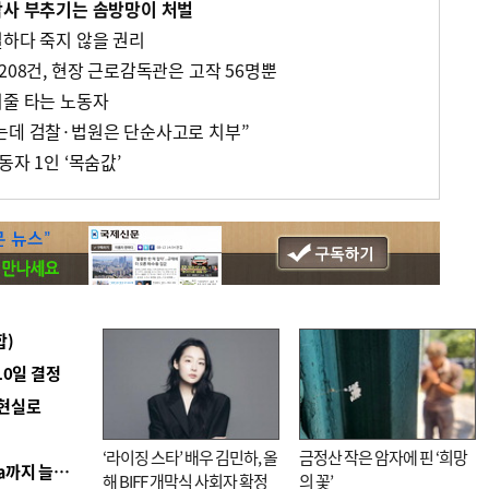
참사 부추기는 솜방망이 처벌
일하다 죽지 않을 권리
208건, 현장 근로감독관은 고작 56명뿐
외줄 타는 노동자
는데 검찰·법원은 단순사고로 치부”
동자 1인 ‘목숨값’
합)
10일 결정
 현실로
‘라이징 스타’ 배우 김민하, 올
금정산 작은 암자에 핀 ‘희망
■ 경남 농정 비전 ‘잘 사는 농촌’…스마트팜 1000㏊까지 늘린다
해 BIFF 개막식 사회자 확정
의 꽃’