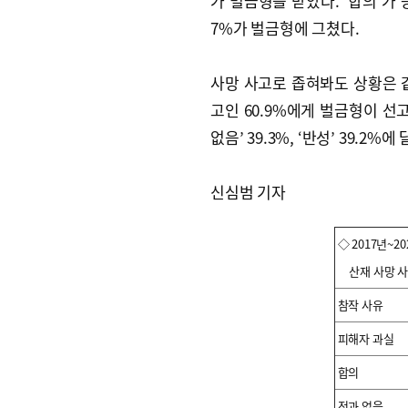
가 벌금형을 받았다. ‘합의’가 등장
7%가 벌금형에 그쳤다.
사망 사고로 좁혀봐도 상황은 같
고인 60.9%에게 벌금형이 선고
없음’ 39.3%, ‘반성’ 39.2%에
신심범 기자
◇ 2017년~2
산재 사망 사
참작 사유
피해자 과실
합의
전과 없음