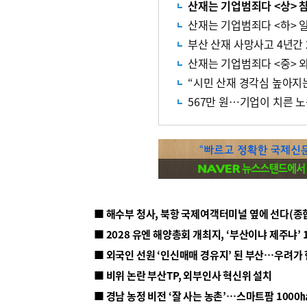
산재는 기업범죄다 <상> 
산재는 기업범죄다 <하> 
부산 산재 사망사고 4년간 
산재는 기업범죄다 <중> 
“시민 산재 경각심 높아지
567만 원…기업이 치른 노
■ 해수부 청사, 북항 국제여객터미널 옆에 선다(종
■ 2028 유엔 해양총회 개최지, ‘부산이냐 제주냐’ 
■ 외국인 선원 ‘인신매매 경유지’ 된 부산…우려가
■ 비위 논란 부산TP, 외부인사 혁신위 설치