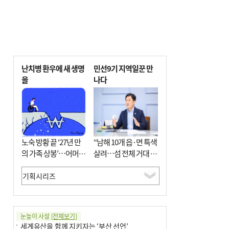
난치병 환우에 새 생명
민선9기 지역일꾼 만
을
나다
노숙 방황 끝 ‘27년 만
“남해 10개 읍·면 특색
의 가족 상봉’…어머니
살려…섬 전체 거대 정
와 행복 꿈꿔
원으로 조성”
눈높이 사설
[전체보기]
세계유산을 함께 지키자는 ‘부산 선언’