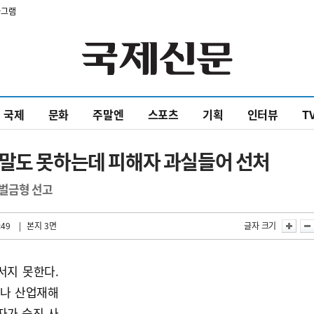
타그램
국제
문화
주말엔
스포츠
기획
인터뷰
T
 말도 못하는데 피해자 과실들어 선처
 벌금형 선고
:49
| 본지 3면
글자 크기
서지 못한다.
러나 산업재해
자가 숨진 사