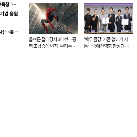
■ 교육혁신선도지 공모 코앞인데…구·군 난색에 교육청 ‘쩔쩔’
역기업 응원
■ 검사 신분 버리고 직급하향(10년 이하 저연차 검사)…檢 중수청행 기피
올여름 절대강자 3파전…흥
‘배우 몸값’ 거품 없애기 시
행 조급증에 변칙·무리수 마
동…중예산영화 한정돼 실
케팅도
효성 의문도