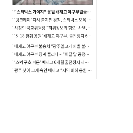
"스타벅스 가야지" 응원 배재고 야구부원들, 학교서 징계 처분
‘탱크데이’ 다시 불지핀 경찰, 스타벅스 모욕 혐의 압수수색
차정인 국교위원장 “허위정보와 혐오·차별, 학교 교실까지 유입"
‘5·18 폄훼 응원’ 배재고 야구부, 출전정지 6개월→1개월 감경
배재고 야구부 불송치 “광주일고가 처벌 불원 의사 표해”
배재고 야구부 징계 풀리나…“이달 말 공정위서 재심의”
‘스벅 구호 파문’ 배재고 6개월 출전정지 재심 신청키로
광주 찾아 고개 숙인 배재고 “지역 비하 응원 잘못”(종합)