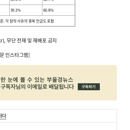
39.2%
60.8%
준. 각 참작 사유의 중복 언급도 포함
kr), 무단 전재 및 재배포 금지
문 인스타그램]
죄다