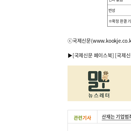
반성
※확정 판결 기
ⓒ국제신문(www.kookje.co.
▶
[국제신문 페이스북]
[국제신
산재는 기업범
관련
기사