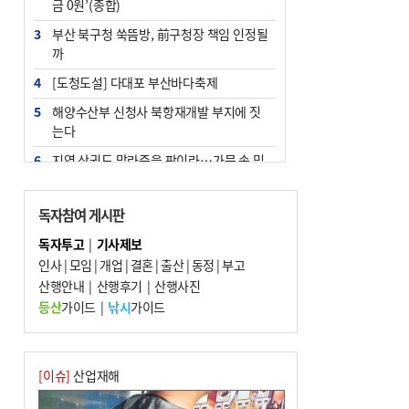
금 0원’(종합)
3
부산 북구청 쑥뜸방, 前구청장 책임 인정될
까
4
[도청도설] 다대포 부산바다축제
5
해양수산부 신청사 북항재개발 부지에 짓
는다
6
지역 상권도 말라죽을 판이라…가뭄 속 밀
양물축제 강행 논란
7
법원, 단차 논란 북항 복합환승센터 공사중
독자참여 게시판
지 관련 현장검증
독자투고
|
기사제보
8
통영시민 추석 전 35만 원 받는다
인사
|
모임
|
개업
|
결혼
|
출산
|
동정
|
부고
9
산행안내
부산 철강공장 50대 노동자 추락사
|
산행후기
|
산행사진
등산
가이드
|
낚시
가이드
10
국힘 부산시당, ‘정이한 조력’ 시의원 윤리
위에…‘한동훈 지지’도 신고접수
[이슈]
산업재해