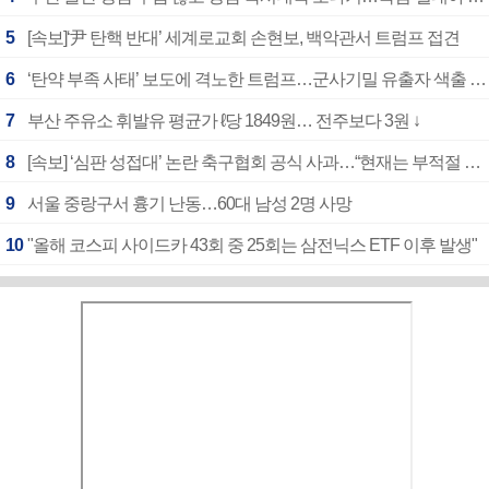
5
[속보]‘尹 탄핵 반대’ 세계로교회 손현보, 백악관서 트럼프 접견
6
‘탄약 부족 사태’ 보도에 격노한 트럼프…군사기밀 유출자 색출 지시
7
부산 주유소 휘발유 평균가 ℓ당 1849원… 전주보다 3원 ↓
8
[속보] ‘심판 성접대’ 논란 축구협회 공식 사과…“현재는 부적절 행위 없어”
9
서울 중랑구서 흉기 난동…60대 남성 2명 사망
10
"올해 코스피 사이드카 43회 중 25회는 삼전닉스 ETF 이후 발생"