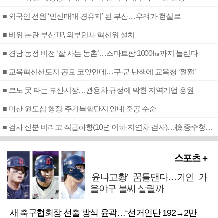
■ 외국인 선원 ‘인신매매 경유지’ 된 부산…우려가 현실로
■ 비위 논란 부산TP, 외부인사 혁신위 설치
■ 경남 농정 비전 ‘잘 사는 농촌’…스마트팜 1000㏊까지 늘린다
■ 교육혁신선도지 공모 코앞인데…구·군 난색에 교육청 ‘쩔쩔’
■ 르노 못 타는 부산시장…관용차 규정에 막힌 지역기업 응원
■ 마산 원도심 행정·주거복합단지 연내 준공 수순
■ 검사 신분 버리고 직급하향(10년 이하 저연차 검사)…檢 중수청행 기피
스포츠 +
‘윤나고황’ 꿈틀댄다…거인 가
을야구 불씨 살릴까
새 축구협회장 선출 방식 윤곽…“선거인단 192→2만