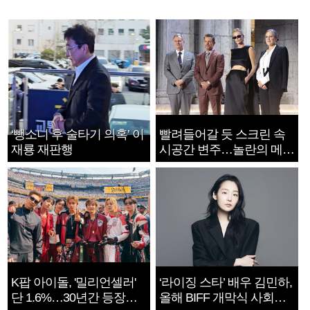
‘뺑소니 후 술타기 의혹’ 이
빨려들어갈 듯 스크린 속
재룡 재판행
시공간 변주…놀란의 메시
지는 ‘전쟁 속죄’
K팝 아이돌, '밀리언셀러'
‘라이징 스타’ 배우 김민하,
단 1.6%…30년간 등장
올해 BIFF 개막식 사회자