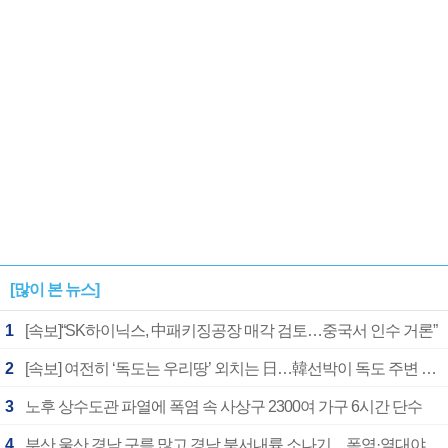
1182개팀 전수조사
확정
[많이 본 뉴스]
1
[속보]“SK하이닉스, 中패키징공장 매각 검토…중국서 인수 거론”
2
[속보] 여전히 ‘독도는 우리땅’ 외치는 日…韓선박이 독도 주변 해양조사 활동하자 반발
3
노후 상수도관 파열에 폭염 속 사상구 2300여 가구 6시간 단수
4
부산 울산 경남 구름 많고 경남 북서내륙 소나기…폭염·열대야 계속