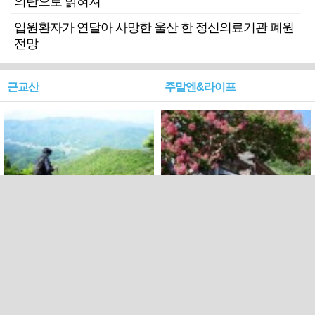
의탄으로 밝혀져
입원환자가 연달아 사망한 울산 한 정신의료기관 폐원
전망
근교산
주말엔&라이프
근교산&그너머…상주·문경
폭염보다 더 뜨거워라…100
청화산~시루봉
일을 붉게 불태울 ‘선비정신’
피었네
PC버전
엑스
페이스북
Copyright ⓒ 2015 All rights reserved by 국제신문