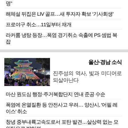
명”
해체설 뒤집은 LIV 골프…새 투자자 확보 ‘기사회생’
프로야구 취소…11일부터 재개
라커룸 냉탕 등장…폭염 경기취소 속출에 PS 셈법 복
잡
울산·경남 소식
진주성의 역사, 빛과 미디어로
되살아난다
마산 원도심 행정·주거복합단지 연내 준공 수순
폭염에 온열질환 등 안전사고 우려… 양산시, '어필 레
이스' 취소
창녕 중부내륙고속도로서 포탄 발견…살상력 없는 모