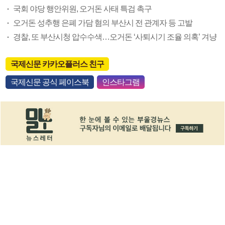
국회 야당 행안위원, 오거돈 사태 특검 촉구
오거돈 성추행 은폐 가담 혐의 부산시 전 관계자 등 고발
경찰, 또 부산시청 압수수색…오거돈 ‘사퇴시기 조율 의혹’ 겨냥
국제신문 카카오플러스 친구
국제신문 공식 페이스북
인스타그램