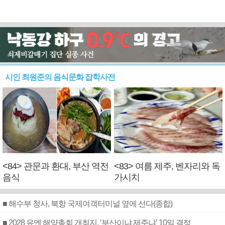
시인 최원준의 음식문화 잡학사전
<84> 관문과 환대, 부산 역전
<83> 여름 제주, 벤자리와 독
음식
가시치
■ 해수부 청사, 북항 국제여객터미널 옆에 선다(종합)
■ 2028 유엔 해양총회 개최지, ‘부산이냐 제주냐’ 10일 결정