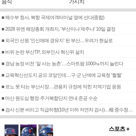
음식
가시치
■ 해수부 청사, 북항 국제여객터미널 옆에 선다(종합)
■ 2028 유엔 해양총회 개최지, ‘부산이냐 제주냐’ 10일 결정
■ 외국인 선원 ‘인신매매 경유지’ 된 부산…우려가 현실로
■ 비위 논란 부산TP, 외부인사 혁신위 설치
■ 경남 농정 비전 ‘잘 사는 농촌’…스마트팜 1000㏊까지 늘린다
■ 교육혁신선도지 공모 코앞인데…구·군 난색에 교육청 ‘쩔쩔’
■ 르노 못 타는 부산시장…관용차 규정에 막힌 지역기업 응원
■ 마산 원도심 행정·주거복합단지 연내 준공 수순
■ 검사 신분 버리고 직급하향(10년 이하 저연차 검사)…檢 중수청행 기피
스포츠 +