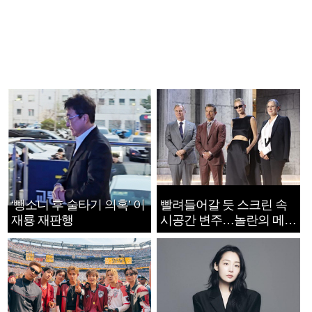
‘뺑소니 후 술타기 의혹’ 이
빨려들어갈 듯 스크린 속
재룡 재판행
시공간 변주…놀란의 메시
지는 ‘전쟁 속죄’