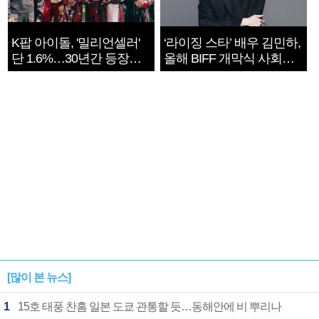
K팝 아이돌, '밀리언셀러'
‘라이징 스타’ 배우 김민하,
단 1.6%…30년간 등장
올해 BIFF 개막식 사회자
1182개팀 전수조사
확정
[많이 본 뉴스]
1
15호 태풍 찬홈 일본 도쿄 관통할 듯…동해안에 비 뿌리나