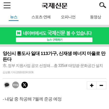
뉴스
스포츠·연예
오피니언
동영상
양산시 통도사 일대 113가구, 신재생 에너지 마을로 만
든다
市, 정부 지원사업 공모 선정돼…총 335㎾ 태양광·문화공간 설치
김성룡 기자 | 2020.02.04 19:36
- 내달 중 착공해 7월께 준공 예정