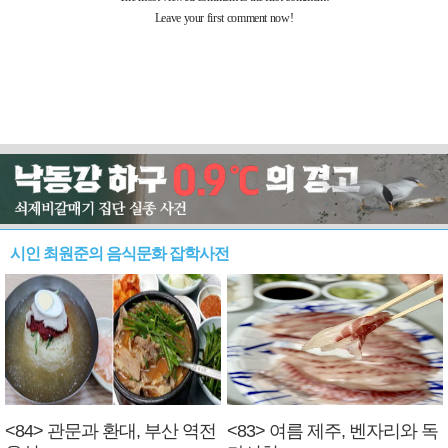
시인 최원준의 음식문화 잡학사전
<84> 관문과 환대, 부산 역전
<83> 여름 제주, 벤자리와 독