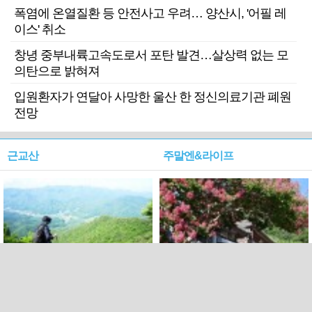
폭염에 온열질환 등 안전사고 우려… 양산시, '어필 레
이스' 취소
창녕 중부내륙고속도로서 포탄 발견…살상력 없는 모
의탄으로 밝혀져
입원환자가 연달아 사망한 울산 한 정신의료기관 폐원
전망
근교산
주말엔&라이프
근교산&그너머…상주·문경
폭염보다 더 뜨거워라…100
청화산~시루봉
일을 붉게 불태울 ‘선비정신’