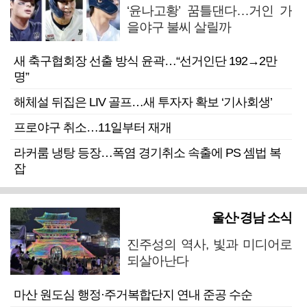
‘윤나고황’ 꿈틀댄다…거인 가
을야구 불씨 살릴까
새 축구협회장 선출 방식 윤곽…“선거인단 192→2만
명”
해체설 뒤집은 LIV 골프…새 투자자 확보 ‘기사회생’
프로야구 취소…11일부터 재개
라커룸 냉탕 등장…폭염 경기취소 속출에 PS 셈법 복
잡
울산·경남 소식
진주성의 역사, 빛과 미디어로
되살아난다
마산 원도심 행정·주거복합단지 연내 준공 수순