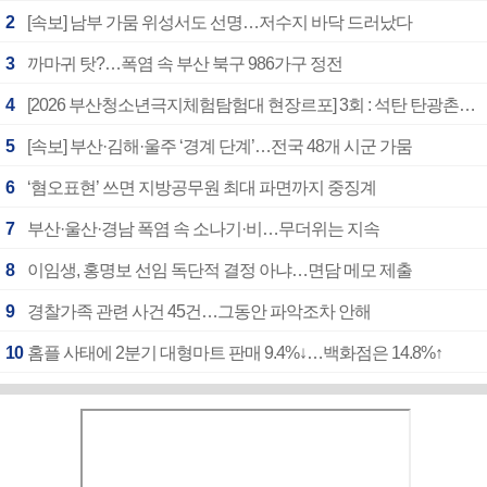
2
[속보] 남부 가뭄 위성서도 선명…저수지 바닥 드러났다
3
까마귀 탓?…폭염 속 부산 북구 986가구 정전
4
[2026 부산청소년극지체험탐험대 현장르포] 3회 : 석탄 탄광촌에서 북극 연구의 중심지로
5
[속보] 부산·김해·울주 ‘경계 단계’…전국 48개 시군 가뭄
6
‘혐오표현’ 쓰면 지방공무원 최대 파면까지 중징계
7
부산·울산·경남 폭염 속 소나기·비…무더위는 지속
8
이임생, 홍명보 선임 독단적 결정 아냐…면담 메모 제출
9
경찰가족 관련 사건 45건…그동안 파악조차 안해
10
홈플 사태에 2분기 대형마트 판매 9.4%↓…백화점은 14.8%↑