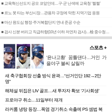
■ 교육혁신선도지 공모 코앞인데…구·군 난색에 교육청 ‘쩔쩔’
■ 르노 못 타는 부산시장…관용차 규정에 막힌 지역기업 응원
■ 마산 원도심 행정·주거복합단지 연내 준공 수순
■ 검사 신분 버리고 직급하향(10년 이하 저연차 검사)…檢 중수청행 기피
스포츠 +
‘윤나고황’ 꿈틀댄다…거인 가
을야구 불씨 살릴까
새 축구협회장 선출 방식 윤곽…“선거인단 192→2만
명”
해체설 뒤집은 LIV 골프…새 투자자 확보 ‘기사회생’
프로야구 취소…11일부터 재개
라커룸 냉탕 등장…폭염 경기취소 속출에 PS 셈법 복