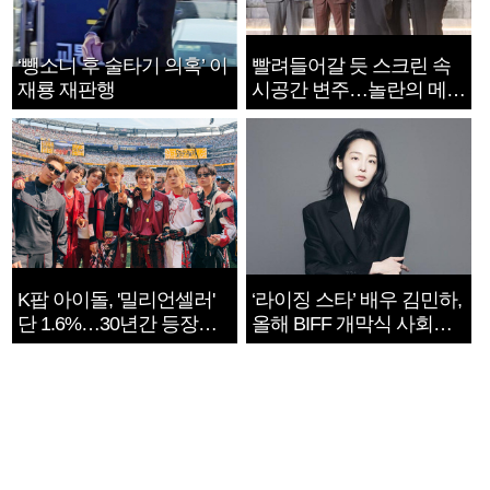
‘뺑소니 후 술타기 의혹’ 이
빨려들어갈 듯 스크린 속
재룡 재판행
시공간 변주…놀란의 메시
지는 ‘전쟁 속죄’
K팝 아이돌, '밀리언셀러'
‘라이징 스타’ 배우 김민하,
단 1.6%…30년간 등장
올해 BIFF 개막식 사회자
1182개팀 전수조사
확정