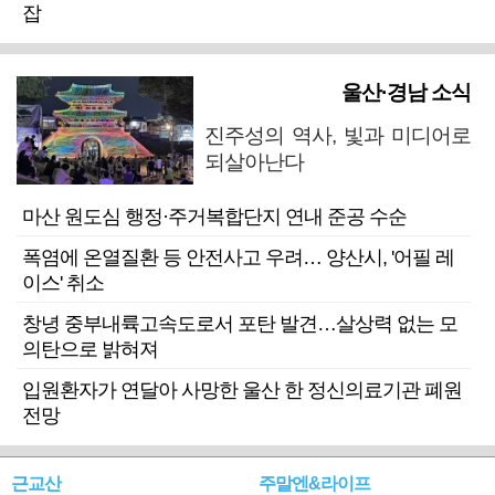
잡
울산·경남 소식
진주성의 역사, 빛과 미디어로
되살아난다
마산 원도심 행정·주거복합단지 연내 준공 수순
폭염에 온열질환 등 안전사고 우려… 양산시, '어필 레
이스' 취소
창녕 중부내륙고속도로서 포탄 발견…살상력 없는 모
의탄으로 밝혀져
입원환자가 연달아 사망한 울산 한 정신의료기관 폐원
전망
근교산
주말엔&라이프