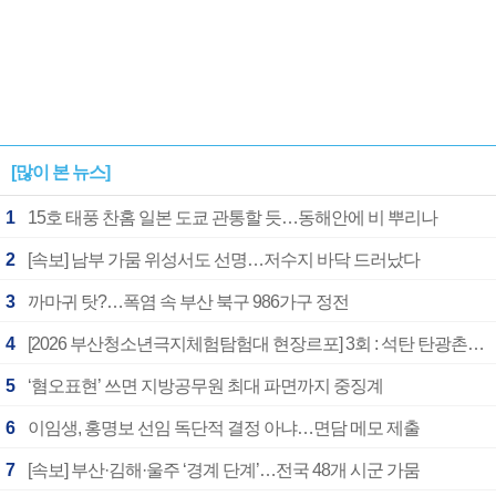
[많이 본 뉴스]
1
15호 태풍 찬홈 일본 도쿄 관통할 듯…동해안에 비 뿌리나
2
[속보] 남부 가뭄 위성서도 선명…저수지 바닥 드러났다
3
까마귀 탓?…폭염 속 부산 북구 986가구 정전
4
[2026 부산청소년극지체험탐험대 현장르포] 3회 : 석탄 탄광촌에서 북극 연구의 중심지로
5
‘혐오표현’ 쓰면 지방공무원 최대 파면까지 중징계
6
이임생, 홍명보 선임 독단적 결정 아냐…면담 메모 제출
7
[속보] 부산·김해·울주 ‘경계 단계’…전국 48개 시군 가뭄