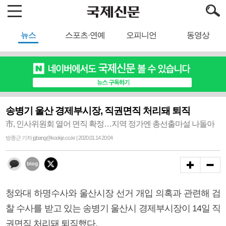
뉴스
스포츠·연예
오피니언
동영상
송병기 울산 경제부시장, 직권면직 처리돼 퇴직
市, 인사위원회 열어 면직 확정…지역 정가엔 총선출마설 나돌아
방종근 기자 jgbang@kookje.co.kr | 2020.01.14 20:04
청와대 하명수사와 울산시장 선거 개입 의혹과 관련해 검
찰 수사를 받고 있는 송병기 울산시 경제부시장이 14일 직
권면직 처리돼 퇴직했다.