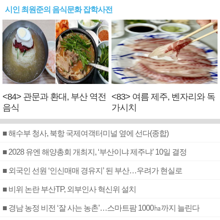
시인 최원준의 음식문화 잡학사전
<84> 관문과 환대, 부산 역전
<83> 여름 제주, 벤자리와 독
음식
가시치
■ 해수부 청사, 북항 국제여객터미널 옆에 선다(종합)
■ 2028 유엔 해양총회 개최지, ‘부산이냐 제주냐’ 10일 결정
■ 외국인 선원 ‘인신매매 경유지’ 된 부산…우려가 현실로
■ 비위 논란 부산TP, 외부인사 혁신위 설치
■ 경남 농정 비전 ‘잘 사는 농촌’…스마트팜 1000㏊까지 늘린다