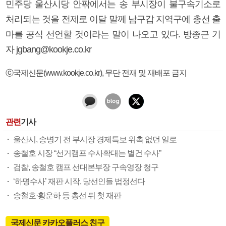
민주당 울산시당 안팎에서는 송 부시장이 불구속기소로
처리되는 것을 전제로 이달 말께 남구갑 지역구에 총선 출
마를 공식 선언할 것이라는 말이 나오고 있다. 방종근 기
자 jgbang@kookje.co.kr
ⓒ국제신문(www.kookje.co.kr), 무단 전재 및 재배포 금지
관련
기사
울산시, 송병기 전 부시장 경제특보 위촉 없던 일로
송철호 시장 “선거캠프 수사확대는 별건 수사”
검찰, 송철호 캠프 선대본부장 구속영장 청구
‘하명수사’ 재판 시작, 당선인들 법정선다
송철호·황운하 등 총선 뒤 첫 재판
국제신문 카카오플러스 친구