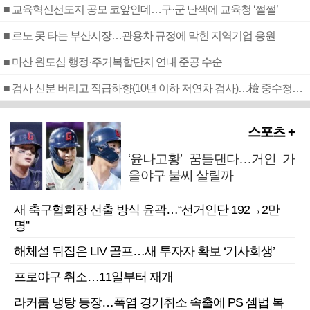
■ 교육혁신선도지 공모 코앞인데…구·군 난색에 교육청 ‘쩔쩔’
■ 르노 못 타는 부산시장…관용차 규정에 막힌 지역기업 응원
■ 마산 원도심 행정·주거복합단지 연내 준공 수순
■ 검사 신분 버리고 직급하향(10년 이하 저연차 검사)…檢 중수청행 기피
스포츠 +
‘윤나고황’ 꿈틀댄다…거인 가
을야구 불씨 살릴까
새 축구협회장 선출 방식 윤곽…“선거인단 192→2만
명”
해체설 뒤집은 LIV 골프…새 투자자 확보 ‘기사회생’
프로야구 취소…11일부터 재개
라커룸 냉탕 등장…폭염 경기취소 속출에 PS 셈법 복