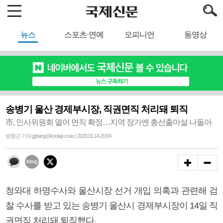
뉴스
스포츠·연예
오피니언
동영상
송병기 울산 경제부시장, 직권면직 처리돼 퇴직
市, 인사위원회 열어 면직 확정…지역 정가엔 총선출마설 나돌아
방종근 기자 jgbang@kookje.co.kr | 2020.01.14 20:04
청와대 하명수사와 울산시장 선거 개입 의혹과 관련해 검
찰 수사를 받고 있는 송병기 울산시 경제부시장이 14일 직
권면직 처리돼 퇴직했다.