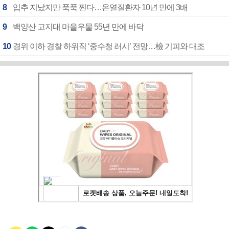
8
입추 지났지만 푹푹 찐다…온열질환자 10년 만에 3배
9
백양산 고지대 마을우물 55년 만에 바닥
10
경위 이하 경찰 하위직 ‘중수청 러시’ 전망…檢 기피와 대조