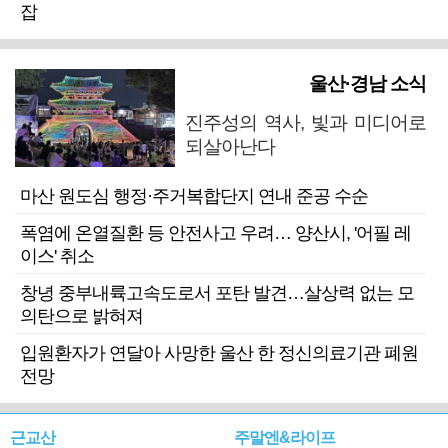
잡
울산·경남 소식
진주성의 역사, 빛과 미디어로
되살아난다
마산 원도심 행정·주거복합단지 연내 준공 수순
폭염에 온열질환 등 안전사고 우려… 양산시, '어필 레
이스' 취소
창녕 중부내륙고속도로서 포탄 발견…살상력 없는 모
의탄으로 밝혀져
입원환자가 연달아 사망한 울산 한 정신의료기관 폐원
전망
근교산
주말엔&라이프