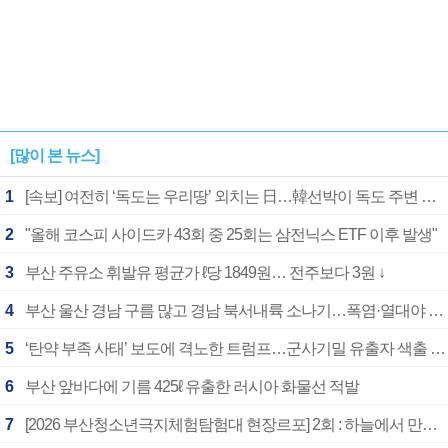
[많이 본 뉴스]
1
[속보] 여전히 ‘독도는 우리땅’ 외치는 日…韓선박이 독도 주변 해양조사 활동하자 반발
2
"올해 코스피 사이드카 43회 중 25회는 삼전닉스 ETF 이후 발생"
3
부산 주유소 휘발유 평균가 ℓ당 1849원… 전주보다 3원 ↓
4
부산 울산 경남 구름 많고 경남 북서내륙 소나기…폭염·열대야 계속
5
‘탄약 부족 사태’ 보도에 격노한 트럼프…군사기밀 유출자 색출 지시
6
부산 앞바다에 기름 425ℓ 유출한 러시아 화물선 적발
7
[2026 부산청소년극지체험탐험대 현장르포] 2회 : 하늘에서 만난 얼음의 나라