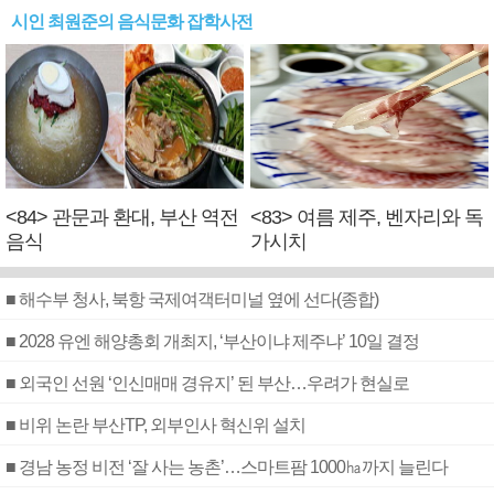
시인 최원준의 음식문화 잡학사전
<84> 관문과 환대, 부산 역전
<83> 여름 제주, 벤자리와 독
음식
가시치
■ 해수부 청사, 북항 국제여객터미널 옆에 선다(종합)
■ 2028 유엔 해양총회 개최지, ‘부산이냐 제주냐’ 10일 결정
■ 외국인 선원 ‘인신매매 경유지’ 된 부산…우려가 현실로
■ 비위 논란 부산TP, 외부인사 혁신위 설치
■ 경남 농정 비전 ‘잘 사는 농촌’…스마트팜 1000㏊까지 늘린다