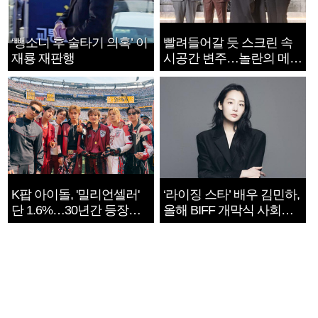
‘뺑소니 후 술타기 의혹’ 이
빨려들어갈 듯 스크린 속
재룡 재판행
시공간 변주…놀란의 메시
지는 ‘전쟁 속죄’
K팝 아이돌, '밀리언셀러'
‘라이징 스타’ 배우 김민하,
단 1.6%…30년간 등장
올해 BIFF 개막식 사회자
1182개팀 전수조사
확정