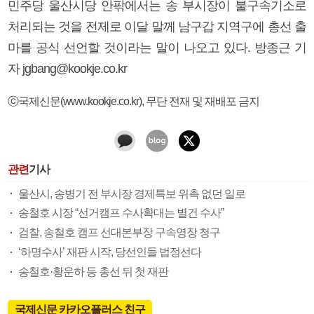
민주당 울산시당 안팎에서는 송 부시장이 불구속기소로
처리되는 것을 전제로 이달 말께 남구갑 지역구에 총선 출
마를 공식 선언할 것이라는 말이 나오고 있다. 방종근 기
자 jgbang@kookje.co.kr
ⓒ국제신문(www.kookje.co.kr), 무단 전재 및 재배포 금지
관련
기사
울산시, 송병기 전 부시장 경제특보 위촉 없던 일로
송철호 시장 “선거캠프 수사확대는 별건 수사”
검찰, 송철호 캠프 선대본부장 구속영장 청구
‘하명수사’ 재판 시작, 당선인들 법정선다
송철호·황운하 등 총선 뒤 첫 재판
국제신문 카카오플러스 친구