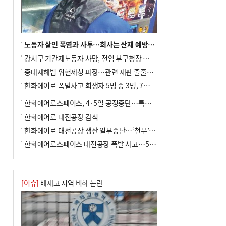
노동자 살인 폭염과 사투…회사는 산재 예방·전기료 절감 전력
강서구 기간제노동자 사망, 전임 부구청장 檢 송치
중대재해법 위헌제청 파장…관련 재판 줄줄이 브레이크
한화에어로 폭발사고 희생자 5명 중 3명, 7일 영면
한화에어로스페이스, 4·5일 공정중단…특별 안전점검
한화에어로 대전공장 감식
한화에어로 대전공장 생산 일부중단…‘천무’ 수출 비상
한화에어로스페이스 대전공장 폭발 사고…5명 사망·2명 부상(종합)
[이슈]
배재고 지역 비하 논란