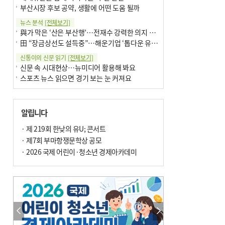
부산시장 후보 공약, 생활에 어떤 도움 될까
뉴스 분석
[전체보기]
與가 막은 ‘산은 부산행’…전재수 강력한 의지 표명 없인 공염불
田 “장금상선도 설득중”…해운기업 ‘톱다운 유치전’ 가속
신통이의 신문 읽기
[전체보기]
신문 속 시대현상…뉴미디어 활용해 봐요
스포츠 뉴스 읽으면 경기 보는 눈 커져요
어떻게 생각하십니까
[전체보기]
구·군 승진 축하화분 관행 없애자니 소상공인 울상
알립니다
3년째 병상에 있는 구의원…의정활동 못해도 월급 그대로
팩트체크
· 제 219회 한낮의 유U; 콘서트
[전체보기]
금정산 반려견 데리고 갈 수 있나…알아보니 ‘국립공원은 출입 불가’
· 제7회 부마항쟁문학상 공모
서울 도림천도 공업용수 활용한다는 사례, 정수 없이 한강물 공급…수질만 공업용수
· 2026 국제 어린이·청소년 경제아카데미
포토에세이
[전체보기]
연꽃 위 개개비
의령 한우산 털중나리
한 손 뉴스
[전체보기]
시민이 개발한 폭염 대응 앱 ‘그늘로’ 길안내 지도 등 인기
골목 맛집 발굴 고메 셀렉션…부산시, 페스티벌 시월 연계