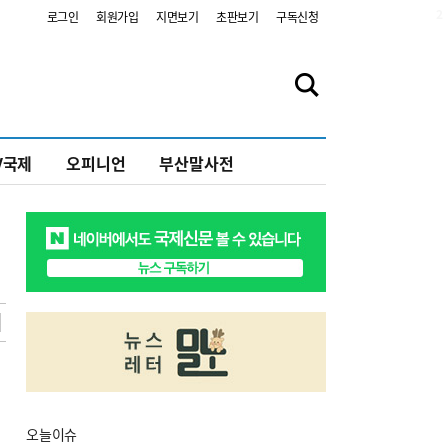
2
로그인
회원가입
지면보기
초판보기
구독신청
V국제
오피니언
부산말사전
오늘
이슈