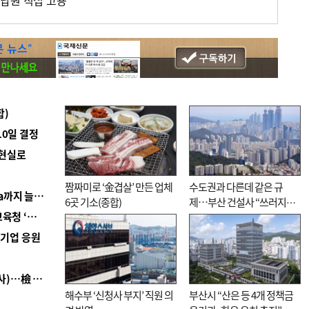
납원 직접 고용
합)
10일 결정
 현실로
짬짜미로 ‘金겹살’ 만든 업체
수도권과 다른데 같은 규
■ 경남 농정 비전 ‘잘 사는 농촌’…스마트팜 1000㏊까지 늘린다
6곳 기소(종합)
제…부산 건설사 “쓰러지기
■ 교육혁신선도지 공모 코앞인데…구·군 난색에 교육청 ‘쩔쩔’
직전”
역기업 응원
■ 검사 신분 버리고 직급하향(10년 이하 저연차 검사)…檢 중수청행 기피
해수부 ‘신청사 부지’ 직원 의
부산시 “산은 등 4개 정책금