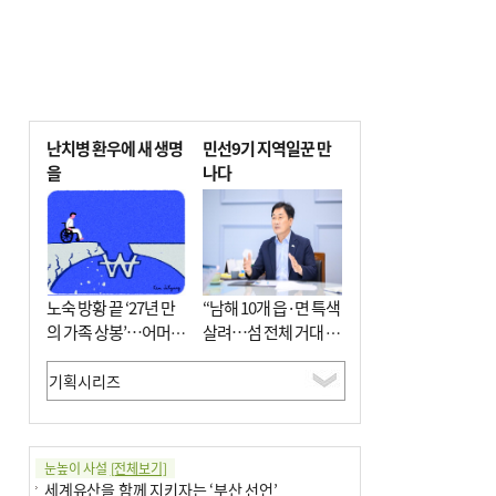
난치병 환우에 새 생명
민선9기 지역일꾼 만
을
나다
노숙 방황 끝 ‘27년 만
“남해 10개 읍·면 특색
의 가족 상봉’…어머니
살려…섬 전체 거대 정
와 행복 꿈꿔
원으로 조성”
눈높이 사설
[전체보기]
세계유산을 함께 지키자는 ‘부산 선언’