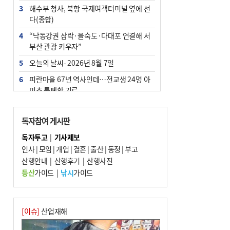
3
해수부 청사, 북항 국제여객터미널 옆에 선
다(종합)
4
“낙동강권 삼락·을숙도·다대포 연결해 서
부산 관광 키우자”
5
오늘의 날씨- 2026년 8월 7일
6
피란마을 67년 역사인데…전교생 24명 아
미초 통폐합 기로
7
[사설] 해수부 신청사 북항으로 확정, 해양
수도 도약의 전환점
독자참여 게시판
8
부울경 주말부터 비소식…‘극한 폭염’ 한풀
독자투고
|
기사제보
꺾일 듯
인사
|
모임
|
개업
|
결혼
|
출산
|
동정
|
부고
9
산행안내
외국인 선원 ‘인신매매 경유지’ 된 부산…
|
산행후기
|
산행사진
우려가 현실로
등산
가이드
|
낚시
가이드
10
르노 못 타는 부산시장…관용차 규정에 막
힌 지역기업 응원
[이슈]
산업재해