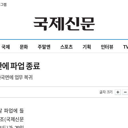
타그램
국제
문화
주말엔
스포츠
기획
인터뷰
T
만에 파업 종료
화국면에 업무 복귀
글자 크기
달 파업에 들
조(국제신문
보도)가 29일