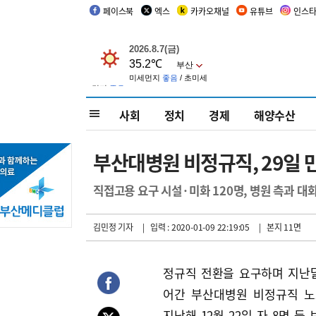
페이스북
엑스
카카오채널
유튜브
인스
사회
정치
경제
해양수산
부산대병원 비정규직, 29일 
직접고용 요구 시설·미화 120명, 병원 측과 대
김민정 기자
| 입력 : 2020-01-09 22:19:05
| 본지 11면
정규직 전환을 요구하며 지난
어간 부산대병원 비정규직 노
지난해 12월 22일 자 8면 등 