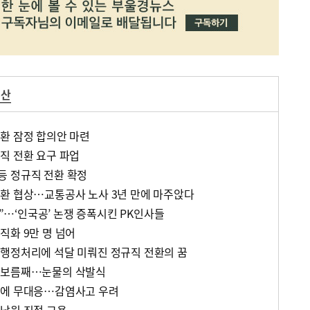
부산
환 잠정 합의안 마련
직 전환 요구 파업
등 정규직 전환 확정
환 협상…교통공사 노사 3년 만에 마주앉다
다”…‘인국공’ 논쟁 증폭시킨 PK인사들
직화 9만 명 넘어
행정처리에 석달 미뤄진 정규직 전환의 꿈
 보름째…눈물의 삭발식
업에 무대응…감염사고 우려