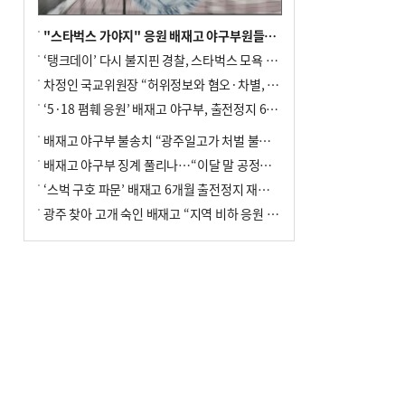
"스타벅스 가야지" 응원 배재고 야구부원들, 학교서 징계 처분
‘탱크데이’ 다시 불지핀 경찰, 스타벅스 모욕 혐의 압수수색
차정인 국교위원장 “허위정보와 혐오·차별, 학교 교실까지 유입"
‘5·18 폄훼 응원’ 배재고 야구부, 출전정지 6개월→1개월 감경
배재고 야구부 불송치 “광주일고가 처벌 불원 의사 표해”
배재고 야구부 징계 풀리나…“이달 말 공정위서 재심의”
‘스벅 구호 파문’ 배재고 6개월 출전정지 재심 신청키로
광주 찾아 고개 숙인 배재고 “지역 비하 응원 잘못”(종합)