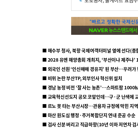
도로공사, 톨게이트 요금수
■ 해수부 청사, 북항 국제여객터미널 옆에 선다(종
■ 2028 유엔 해양총회 개최지, ‘부산이냐 제주냐’ 
■ 외국인 선원 ‘인신매매 경유지’ 된 부산…우려가
■ 비위 논란 부산TP, 외부인사 혁신위 설치
■ 르노 못 타는 부산시장…관용차 규정에 막힌 지
■ 마산 원도심 행정·주거복합단지 연내 준공 수순