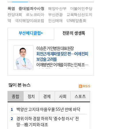
폭염
중대범죄수사청
해양수산부
더불어민주당
전당대회
르노코리아
부산관광
교육혁신선도지
역
극지해양미래포럼
인신매매
UN해양총회
부산메디클럽+
전문의 생생톡
이승준 거인병원 대표원장
회전근개 재파열 잦은 편…어깨 진피
보강술 고려를
어깨병변은 어깨를 이루는 인체 조직
에 발생하는 손상을 말한다. 여기에
는 오십견과 회전근개 증후군, 어깨
의 석회성 힘줄염 등이 있다. 국민건
많이 본 뉴스
강보험에 의하면 어깨병변
종합
정치
경제
사회
스포츠
1
백양산 고지대 마을우물 55년 만에 바닥
2
경위 이하 경찰 하위직 ‘중수청 러시’ 전
망…檢 기피와 대조