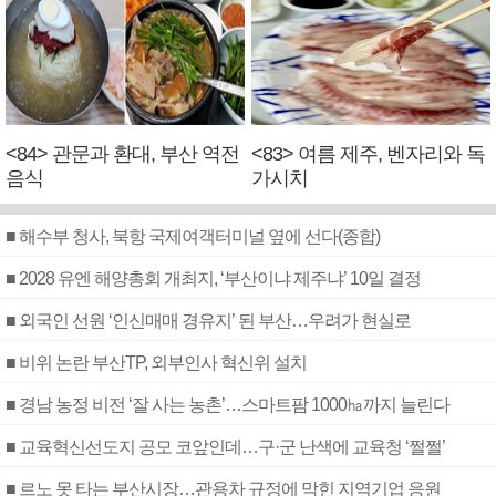
<84> 관문과 환대, 부산 역전
<83> 여름 제주, 벤자리와 독
음식
가시치
■ 해수부 청사, 북항 국제여객터미널 옆에 선다(종합)
■ 2028 유엔 해양총회 개최지, ‘부산이냐 제주냐’ 10일 결정
■ 외국인 선원 ‘인신매매 경유지’ 된 부산…우려가 현실로
■ 비위 논란 부산TP, 외부인사 혁신위 설치
■ 경남 농정 비전 ‘잘 사는 농촌’…스마트팜 1000㏊까지 늘린다
■ 교육혁신선도지 공모 코앞인데…구·군 난색에 교육청 ‘쩔쩔’
■ 르노 못 타는 부산시장…관용차 규정에 막힌 지역기업 응원