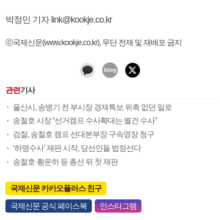
박정민 기자 link@kookje.co.kr
ⓒ국제신문(www.kookje.co.kr), 무단 전재 및 재배포 금지
관련
기사
울산시, 송병기 전 부시장 경제특보 위촉 없던 일로
송철호 시장 “선거캠프 수사확대는 별건 수사”
검찰, 송철호 캠프 선대본부장 구속영장 청구
‘하명수사’ 재판 시작, 당선인들 법정선다
송철호·황운하 등 총선 뒤 첫 재판
국제신문 카카오플러스 친구
국제신문 공식 페이스북
인스타그램