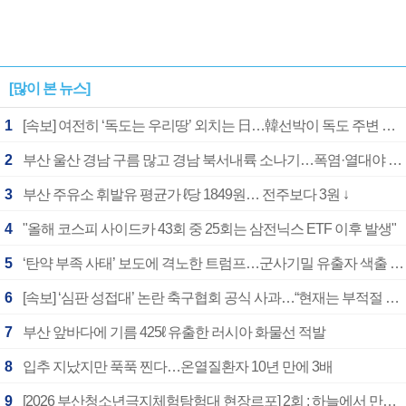
[많이 본 뉴스]
1
[속보] 여전히 ‘독도는 우리땅’ 외치는 日…韓선박이 독도 주변 해양조사 활동하자 반발
2
부산 울산 경남 구름 많고 경남 북서내륙 소나기…폭염·열대야 계속
3
부산 주유소 휘발유 평균가 ℓ당 1849원… 전주보다 3원 ↓
4
"올해 코스피 사이드카 43회 중 25회는 삼전닉스 ETF 이후 발생"
5
‘탄약 부족 사태’ 보도에 격노한 트럼프…군사기밀 유출자 색출 지시
6
[속보] ‘심판 성접대’ 논란 축구협회 공식 사과…“현재는 부적절 행위 없어”
7
부산 앞바다에 기름 425ℓ 유출한 러시아 화물선 적발
8
입추 지났지만 푹푹 찐다…온열질환자 10년 만에 3배
9
[2026 부산청소년극지체험탐험대 현장르포] 2회 : 하늘에서 만난 얼음의 나라