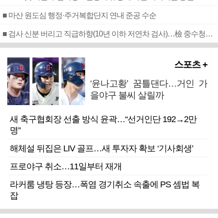
■ 마산 원도심 행정·주거복합단지 연내 준공 수순
■ 검사 신분 버리고 직급하향(10년 이하 저연차 검사)…檢 중수청행 기피
스포츠 +
‘윤나고황’ 꿈틀댄다…거인 가
을야구 불씨 살릴까
새 축구협회장 선출 방식 윤곽…“선거인단 192→2만
명”
해체설 뒤집은 LIV 골프…새 투자자 확보 ‘기사회생’
프로야구 취소…11일부터 재개
라커룸 냉탕 등장…폭염 경기취소 속출에 PS 셈법 복
잡