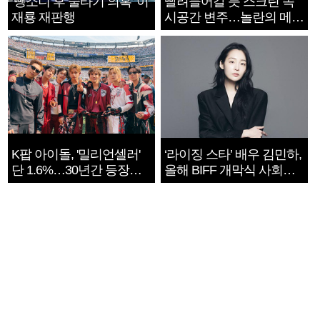
‘뺑소니 후 술타기 의혹’ 이
빨려들어갈 듯 스크린 속
재룡 재판행
시공간 변주…놀란의 메시
지는 ‘전쟁 속죄’
K팝 아이돌, '밀리언셀러'
‘라이징 스타’ 배우 김민하,
단 1.6%…30년간 등장
올해 BIFF 개막식 사회자
1182개팀 전수조사
확정