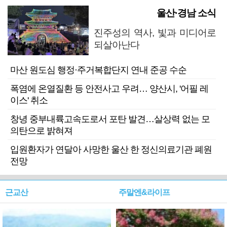
울산·경남 소식
진주성의 역사, 빛과 미디어로
되살아난다
마산 원도심 행정·주거복합단지 연내 준공 수순
폭염에 온열질환 등 안전사고 우려… 양산시, '어필 레
이스' 취소
창녕 중부내륙고속도로서 포탄 발견…살상력 없는 모
의탄으로 밝혀져
입원환자가 연달아 사망한 울산 한 정신의료기관 폐원
전망
근교산
주말엔&라이프