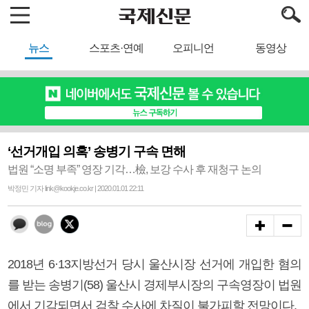
뉴스
스포츠·연예
오피니언
동영상
‘선거개입 의혹’ 송병기 구속 면해
법원 “소명 부족” 영장 기각…檢, 보강 수사 후 재청구 논의
박정민 기자 link@kookje.co.kr | 2020.01.01 22:11
2018년 6·13지방선거 당시 울산시장 선거에 개입한 혐의
를 받는 송병기(58) 울산시 경제부시장의 구속영장이 법원
에서 기각되면서 검찰 수사에 차질이 불가피할 전망이다.