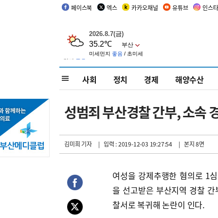
페이스북
엑스
카카오채널
유튜브
인스
사회
정치
경제
해양수산
성범죄 부산경찰 간부, 소속 
김미희 기자
| 입력 : 2019-12-03 19:27:54
| 본지 8면
여성을 강제추행한 혐의로 1
을 선고받은 부산지역 경찰 간
찰서로 복귀해 논란이 인다.