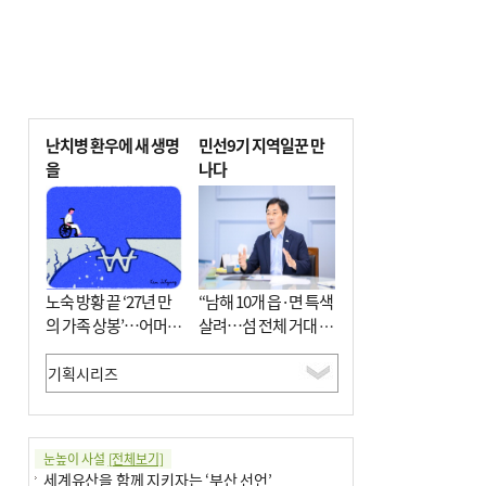
난치병 환우에 새 생명
민선9기 지역일꾼 만
을
나다
노숙 방황 끝 ‘27년 만
“남해 10개 읍·면 특색
의 가족 상봉’…어머니
살려…섬 전체 거대 정
와 행복 꿈꿔
원으로 조성”
눈높이 사설
[전체보기]
세계유산을 함께 지키자는 ‘부산 선언’