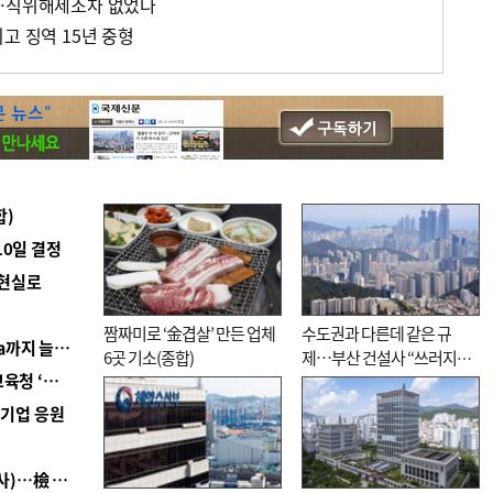
위…직위해제조차 없었다
고 징역 15년 중형
합)
10일 결정
 현실로
짬짜미로 ‘金겹살’ 만든 업체
수도권과 다른데 같은 규
■ 경남 농정 비전 ‘잘 사는 농촌’…스마트팜 1000㏊까지 늘린다
6곳 기소(종합)
제…부산 건설사 “쓰러지기
■ 교육혁신선도지 공모 코앞인데…구·군 난색에 교육청 ‘쩔쩔’
직전”
역기업 응원
■ 검사 신분 버리고 직급하향(10년 이하 저연차 검사)…檢 중수청행 기피