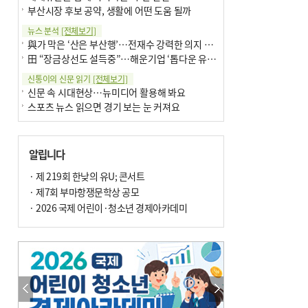
부산시장 후보 공약, 생활에 어떤 도움 될까
뉴스 분석
[전체보기]
與가 막은 ‘산은 부산행’…전재수 강력한 의지 표명 없인 공염불
田 “장금상선도 설득중”…해운기업 ‘톱다운 유치전’ 가속
신통이의 신문 읽기
[전체보기]
신문 속 시대현상…뉴미디어 활용해 봐요
스포츠 뉴스 읽으면 경기 보는 눈 커져요
어떻게 생각하십니까
[전체보기]
구·군 승진 축하화분 관행 없애자니 소상공인 울상
알립니다
3년째 병상에 있는 구의원…의정활동 못해도 월급 그대로
팩트체크
· 제 219회 한낮의 유U; 콘서트
[전체보기]
금정산 반려견 데리고 갈 수 있나…알아보니 ‘국립공원은 출입 불가’
· 제7회 부마항쟁문학상 공모
서울 도림천도 공업용수 활용한다는 사례, 정수 없이 한강물 공급…수질만 공업용수
· 2026 국제 어린이·청소년 경제아카데미
포토에세이
[전체보기]
연꽃 위 개개비
의령 한우산 털중나리
한 손 뉴스
[전체보기]
시민이 개발한 폭염 대응 앱 ‘그늘로’ 길안내 지도 등 인기
골목 맛집 발굴 고메 셀렉션…부산시, 페스티벌 시월 연계