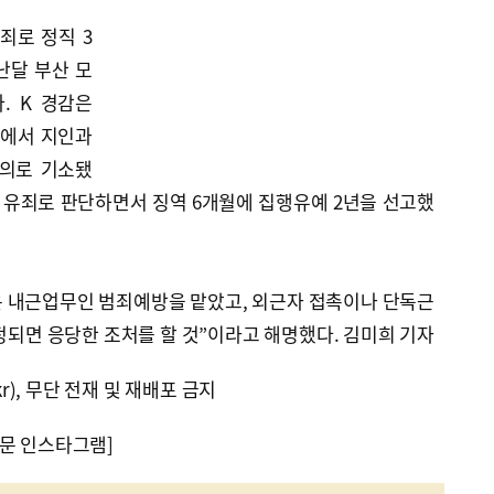
죄로 정직 3
난달 부산 모
. K 경감은
방에서 지인과
혐의로 기소됐
을 유죄로 판단하면서 징역 6개월에 집행유예 2년을 선고했
은 내근업무인 범죄예방을 맡았고, 외근자 접촉이나 단독근
확정되면 응당한 조처를 할 것”이라고 해명했다. 김미희 기자
kr), 무단 전재 및 재배포 금지
문 인스타그램]