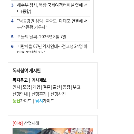
3
해수부 청사, 북항 국제여객터미널 옆에 선
다(종합)
4
“낙동강권 삼락·을숙도·다대포 연결해 서
부산 관광 키우자”
5
오늘의 날씨- 2026년 8월 7일
6
피란마을 67년 역사인데…전교생 24명 아
미초 통폐합 기로
7
부울경 주말부터 비소식…‘극한 폭염’ 한풀
꺾일 듯
독자참여 게시판
8
[사설] 해수부 신청사 북항으로 확정, 해양
독자투고
|
기사제보
수도 도약의 전환점
인사
|
모임
|
개업
|
결혼
|
출산
|
동정
|
부고
9
산행안내
외국인 선원 ‘인신매매 경유지’ 된 부산…
|
산행후기
|
산행사진
우려가 현실로
등산
가이드
|
낚시
가이드
10
르노 못 타는 부산시장…관용차 규정에 막
힌 지역기업 응원
[이슈]
산업재해