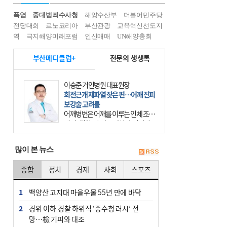
폭염
중대범죄수사청
해양수산부
더불어민주당
전당대회
르노코리아
부산관광
교육혁신선도지
역
극지해양미래포럼
인신매매
UN해양총회
부산메디클럽+
전문의 생생톡
이승준 거인병원 대표원장
회전근개 재파열 잦은 편…어깨 진피
보강술 고려를
어깨병변은 어깨를 이루는 인체 조직
에 발생하는 손상을 말한다. 여기에
는 오십견과 회전근개 증후군, 어깨
의 석회성 힘줄염 등이 있다. 국민건
많이 본 뉴스
강보험에 의하면 어깨병변
종합
정치
경제
사회
스포츠
1
백양산 고지대 마을우물 55년 만에 바닥
2
경위 이하 경찰 하위직 ‘중수청 러시’ 전
망…檢 기피와 대조