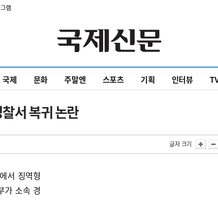
타그램
국제
문화
주말엔
스포츠
기획
인터뷰
T
경찰서 복귀 논란
글자 크기
심에서 징역형
부가 소속 경