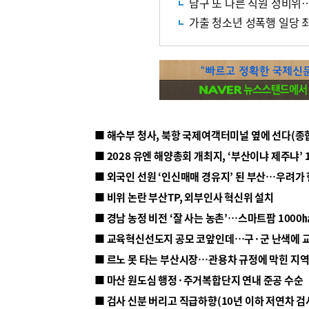
남구 또 다른 직원 성비
가출 청소년 성폭행 일당 최
■ 해수부 청사, 북항 국제여객터미널 옆에 선다(종
■ 2028 유엔 해양총회 개최지, ‘부산이냐 제주냐’ 
■ 외국인 선원 ‘인신매매 경유지’ 된 부산…우려가
■ 비위 논란 부산TP, 외부인사 혁신위 설치
■ 르노 못 타는 부산시장…관용차 규정에 막힌 지
■ 마산 원도심 행정·주거복합단지 연내 준공 수순