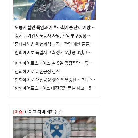
노동자 살인 폭염과 사투…회사는 산재 예방·전기료 절감 전력
강서구 기간제노동자 사망, 전임 부구청장 檢 송치
중대재해법 위헌제청 파장…관련 재판 줄줄이 브레이크
한화에어로 폭발사고 희생자 5명 중 3명, 7일 영면
한화에어로스페이스, 4·5일 공정중단…특별 안전점검
한화에어로 대전공장 감식
한화에어로 대전공장 생산 일부중단…‘천무’ 수출 비상
한화에어로스페이스 대전공장 폭발 사고…5명 사망·2명 부상(종합)
[이슈]
배재고 지역 비하 논란