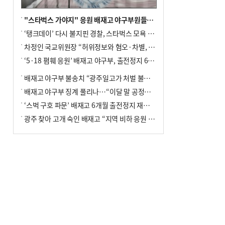
"스타벅스 가야지" 응원 배재고 야구부원들, 학교서 징계 처분
‘탱크데이’ 다시 불지핀 경찰, 스타벅스 모욕 혐의 압수수색
차정인 국교위원장 “허위정보와 혐오·차별, 학교 교실까지 유입"
‘5·18 폄훼 응원’ 배재고 야구부, 출전정지 6개월→1개월 감경
배재고 야구부 불송치 “광주일고가 처벌 불원 의사 표해”
배재고 야구부 징계 풀리나…“이달 말 공정위서 재심의”
‘스벅 구호 파문’ 배재고 6개월 출전정지 재심 신청키로
광주 찾아 고개 숙인 배재고 “지역 비하 응원 잘못”(종합)