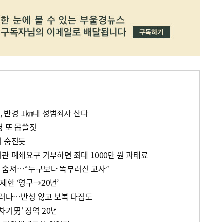
곳, 반경 1㎞내 성범죄자 산다
영 또 몹쓸짓
려 숨진듯
관 폐쇄요구 거부하면 최대 1000만 원 과태료
 숨져…“누구보다 똑부러진 교사”
제한 ‘영구→20년’
 드러나…반성 않고 보복 다짐도
기男’ 징역 20년