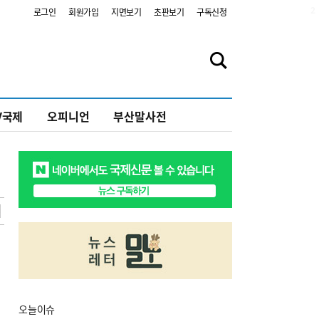
2
로그인
회원가입
지면보기
초판보기
구독신청
V국제
오피니언
부산말사전
오늘
이슈