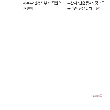
해수부 ‘신청사 부지’ 직원 의
부산시 “산은 등 4개 정책금
견 반영
융기관·한은 유치 추진”