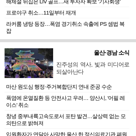
해체설 뒤집은 LIV 골프…새 투자자 확보 ‘기사회생’
프로야구 취소…11일부터 재개
라커룸 냉탕 등장…폭염 경기취소 속출에 PS 셈법 복
잡
울산·경남 소식
진주성의 역사, 빛과 미디어로
되살아난다
마산 원도심 행정·주거복합단지 연내 준공 수순
폭염에 온열질환 등 안전사고 우려… 양산시, '어필 레
이스' 취소
창녕 중부내륙고속도로서 포탄 발견…살상력 없는 모
의탄으로 밝혀져
입원환자가 연달아 사망한 울산 한 정신의료기관 폐원