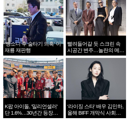
‘뺑소니 후 술타기 의혹’ 이
빨려들어갈 듯 스크린 속
재룡 재판행
시공간 변주…놀란의 메시
지는 ‘전쟁 속죄’
K팝 아이돌, '밀리언셀러'
‘라이징 스타’ 배우 김민하,
단 1.6%…30년간 등장
올해 BIFF 개막식 사회자
1182개팀 전수조사
확정