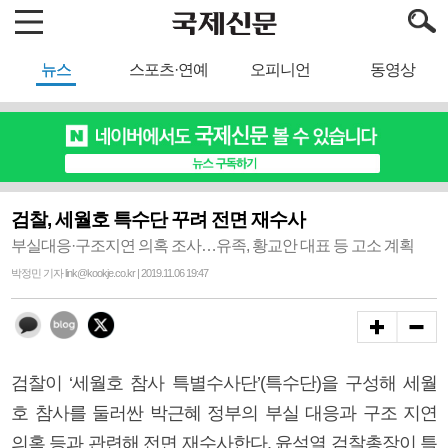
뉴스
스포츠·연예
오피니언
동영상
검찰, 세월호 특수단 꾸려 전면 재수사
부실대응·구조지연 의혹 조사…유족, 황교안 대표 등 고소 계획
박정민 기자 link@kookje.co.kr | 2019.11.06 19:47
검찰이 ‘세월호 참사 특별수사단’(특수단)을 구성해 세월
호 참사를 둘러싼 박근혜 정부의 부실 대응과 구조 지연
의혹 등과 관련해 전면 재수사한다. 윤석열 검찰총장이 특