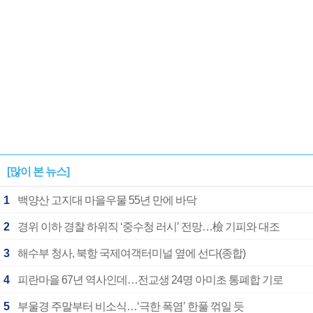
[많이 본 뉴스]
1
백양산 고지대 마을우물 55년 만에 바닥
2
경위 이하 경찰 하위직 ‘중수청 러시’ 전망…檢 기피와 대조
3
해수부 청사, 북항 국제여객터미널 옆에 선다(종합)
4
피란마을 67년 역사인데…전교생 24명 아미초 통폐합 기로
5
부울경 주말부터 비소식…‘극한 폭염’ 한풀 꺾일 듯