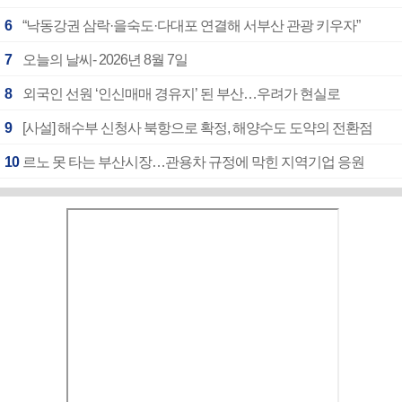
6
“낙동강권 삼락·을숙도·다대포 연결해 서부산 관광 키우자”
7
오늘의 날씨- 2026년 8월 7일
8
외국인 선원 ‘인신매매 경유지’ 된 부산…우려가 현실로
9
[사설] 해수부 신청사 북항으로 확정, 해양수도 도약의 전환점
10
르노 못 타는 부산시장…관용차 규정에 막힌 지역기업 응원