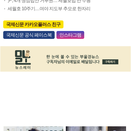
尹, 4개 쟁점법안 거부권…‘세월호법’만 수용
세월호 10주기…여야 지도부 추모로 한자리
국제신문 카카오플러스 친구
국제신문 공식 페이스북
인스타그램