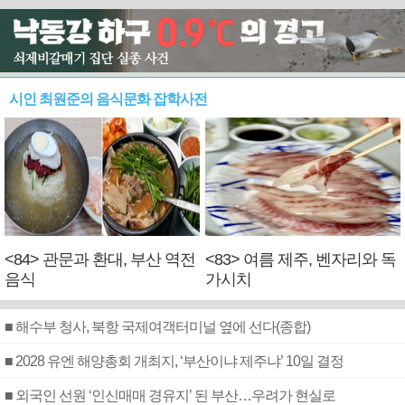
시인 최원준의 음식문화 잡학사전
<84> 관문과 환대, 부산 역전
<83> 여름 제주, 벤자리와 독
음식
가시치
■ 해수부 청사, 북항 국제여객터미널 옆에 선다(종합)
■ 2028 유엔 해양총회 개최지, ‘부산이냐 제주냐’ 10일 결정
■ 외국인 선원 ‘인신매매 경유지’ 된 부산…우려가 현실로