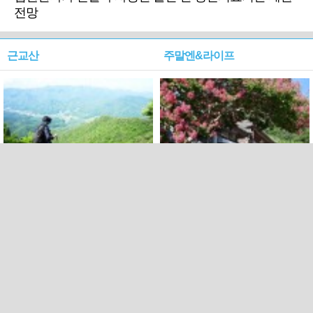
전망
근교산
주말엔&라이프
근교산&그너머…상주·문경
폭염보다 더 뜨거워라…100
청화산~시루봉
일을 붉게 불태울 ‘선비정신’
피었네
PC버전
엑스
페이스북
Copyright ⓒ 2015 All rights reserved by 국제신문