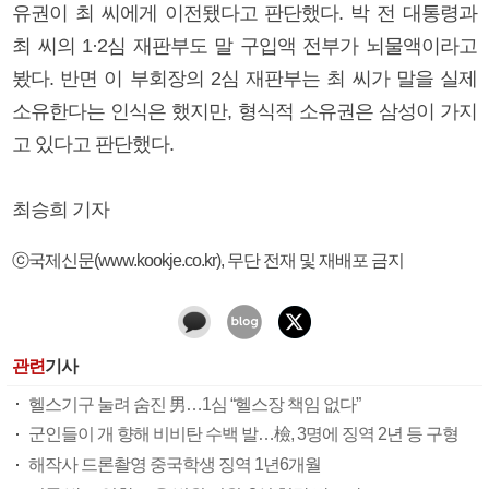
유권이 최 씨에게 이전됐다고 판단했다. 박 전 대통령과
최 씨의 1·2심 재판부도 말 구입액 전부가 뇌물액이라고
봤다. 반면 이 부회장의 2심 재판부는 최 씨가 말을 실제
소유한다는 인식은 했지만, 형식적 소유권은 삼성이 가지
고 있다고 판단했다.
최승희 기자
ⓒ국제신문(www.kookje.co.kr), 무단 전재 및 재배포 금지
관련
기사
헬스기구 눌려 숨진 男…1심 “헬스장 책임 없다”
군인들이 개 향해 비비탄 수백 발…檢, 3명에 징역 2년 등 구형
해작사 드론촬영 중국학생 징역 1년6개월