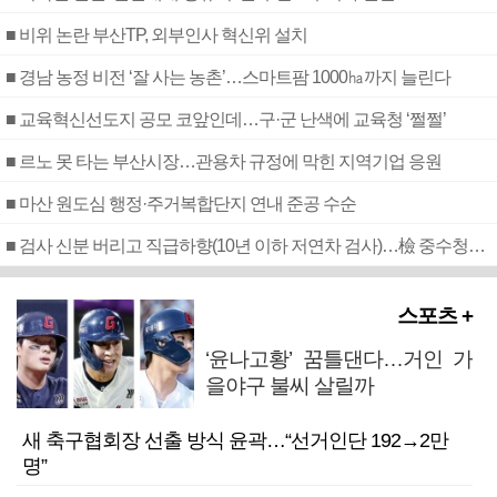
■ 비위 논란 부산TP, 외부인사 혁신위 설치
■ 경남 농정 비전 ‘잘 사는 농촌’…스마트팜 1000㏊까지 늘린다
■ 교육혁신선도지 공모 코앞인데…구·군 난색에 교육청 ‘쩔쩔’
■ 르노 못 타는 부산시장…관용차 규정에 막힌 지역기업 응원
■ 마산 원도심 행정·주거복합단지 연내 준공 수순
■ 검사 신분 버리고 직급하향(10년 이하 저연차 검사)…檢 중수청행 기피
스포츠 +
‘윤나고황’ 꿈틀댄다…거인 가
을야구 불씨 살릴까
새 축구협회장 선출 방식 윤곽…“선거인단 192→2만
명”