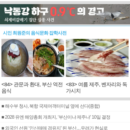
시인 최원준의 음식문화 잡학사전
<84> 관문과 환대, 부산 역전
<83> 여름 제주, 벤자리와 독
음식
가시치
■ 해수부 청사, 북항 국제여객터미널 옆에 선다(종합)
■ 2028 유엔 해양총회 개최지, ‘부산이냐 제주냐’ 10일 결정
■ 외국인 선원 ‘인신매매 경유지’ 된 부산…우려가 현실로