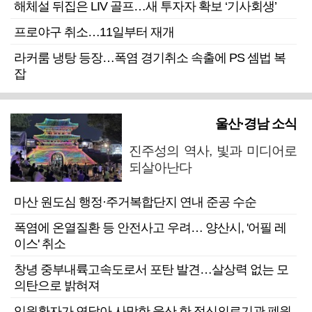
해체설 뒤집은 LIV 골프…새 투자자 확보 ‘기사회생’
프로야구 취소…11일부터 재개
라커룸 냉탕 등장…폭염 경기취소 속출에 PS 셈법 복
잡
울산·경남 소식
진주성의 역사, 빛과 미디어로
되살아난다
마산 원도심 행정·주거복합단지 연내 준공 수순
폭염에 온열질환 등 안전사고 우려… 양산시, '어필 레
이스' 취소
창녕 중부내륙고속도로서 포탄 발견…살상력 없는 모
의탄으로 밝혀져
입원환자가 연달아 사망한 울산 한 정신의료기관 폐원