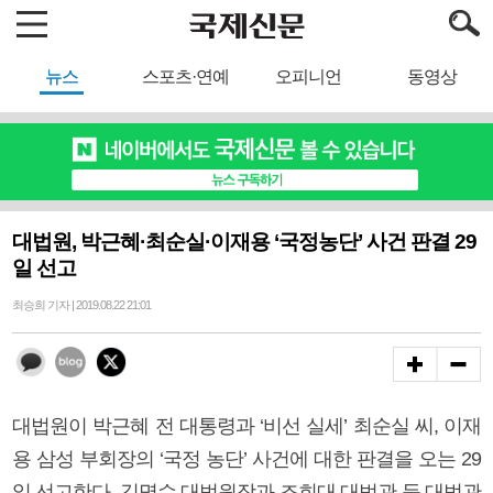
뉴스
스포츠·연예
오피니언
동영상
대법원, 박근혜·최순실·이재용 ‘국정농단’ 사건 판결 29
일 선고
최승희 기자 | 2019.08.22 21:01
대법원이 박근혜 전 대통령과 ‘비선 실세’ 최순실 씨, 이재
용 삼성 부회장의 ‘국정 농단’ 사건에 대한 판결을 오는 29
일 선고한다. 김명수 대법원장과 조희대 대법관 등 대법관