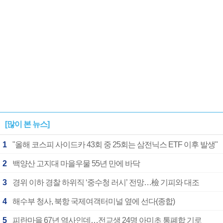
[많이 본 뉴스]
1
"올해 코스피 사이드카 43회 중 25회는 삼전닉스 ETF 이후 발생"
2
백양산 고지대 마을우물 55년 만에 바닥
3
경위 이하 경찰 하위직 ‘중수청 러시’ 전망…檢 기피와 대조
4
해수부 청사, 북항 국제여객터미널 옆에 선다(종합)
5
피란마을 67년 역사인데…전교생 24명 아미초 통폐합 기로