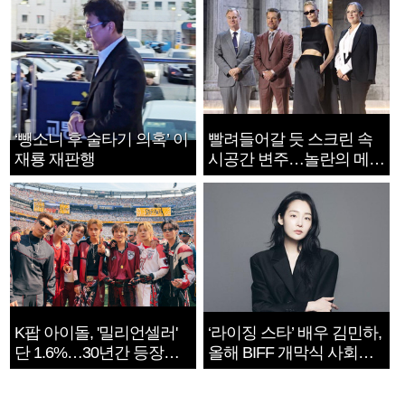
‘뺑소니 후 술타기 의혹’ 이
빨려들어갈 듯 스크린 속
재룡 재판행
시공간 변주…놀란의 메시
지는 ‘전쟁 속죄’
K팝 아이돌, '밀리언셀러'
‘라이징 스타’ 배우 김민하,
단 1.6%…30년간 등장
올해 BIFF 개막식 사회자
1182개팀 전수조사
확정