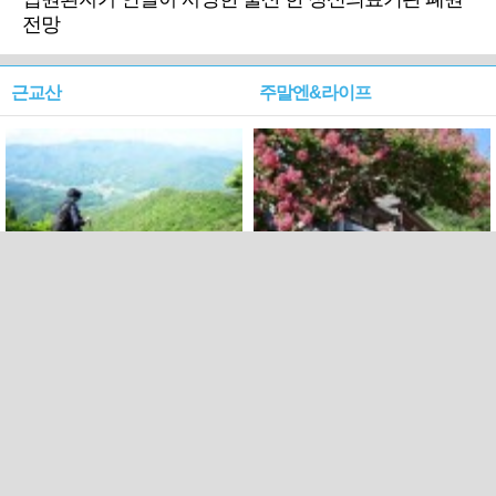
전망
근교산
주말엔&라이프
근교산&그너머…상주·문경
폭염보다 더 뜨거워라…100
청화산~시루봉
일을 붉게 불태울 ‘선비정신’
피었네
PC버전
엑스
페이스북
Copyright ⓒ 2015 All rights reserved by 국제신문