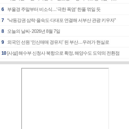
6
부울경 주말부터 비소식…‘극한 폭염’ 한풀 꺾일 듯
7
“낙동강권 삼락·을숙도·다대포 연결해 서부산 관광 키우자”
8
오늘의 날씨- 2026년 8월 7일
9
외국인 선원 ‘인신매매 경유지’ 된 부산…우려가 현실로
10
[사설] 해수부 신청사 북항으로 확정, 해양수도 도약의 전환점