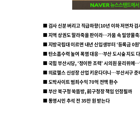
■ 지방국립대 이르면 내년 신입생부터 ‘등록금 0원’
■ 탄소흡수력 높여 폭염 대응…부산 도시숲 지도 
■ 의료헬스 신성장 산업 키운다더니…부산서구 준
■ 도박사이트 범죄수익 70억 전액 환수
■ 부산 북구청 쑥뜸방, 前구청장 책임 인정될까
■ 통영시민 추석 전 35만 원 받는다