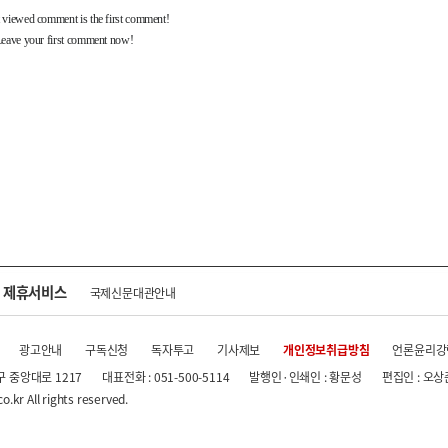
제휴서비스
국제신문대관안내
광고안내
구독신청
독자투고
기사제보
개인정보취급방침
언론윤리강
구 중앙대로 1217
대표전화 : 051-500-5114
발행인·인쇄인 : 황문성
편집인 : 오상
.kr All rights reserved.