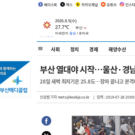
페이스북
엑스
카카오채널
유튜브
인스
사회
정치
경제
해양수산
부산 열대야 시작…울산·경남
28일 새벽 최저기온 25.8도…장마 끝나고 본격
신심범 기자
mets@kookje.co.kr
| 입력 : 2019-07-28 20:00