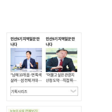
민선9기 지역일꾼 만
민선9기 지역일꾼 만
나다
나다
“남해 10개 읍·면 특색
“머물고 싶은 관광지
살려…섬 전체 거대 정
산청 도약…직접 뛰며
원으로 조성”
‘돈 버는 군수’ 될 것”
눈높이 사설
[전체보기]