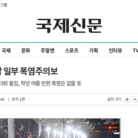
타그램
국제
문화
주말엔
스포츠
기획
인터뷰
T
 일부 폭염주의보
더위 돌입, 작년 여름 만한 폭염은 없을 듯
:46
| 본지 1면
글자 크기