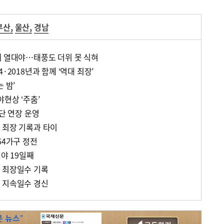
부산
,
울산
,
경남
째 열대야…태풍도 더위 못 식혀
·2018년과 함께 ‘역대 최장’
 밤’
현상 ‘주춤’
잇단 연장 운영
 최장 기록과 타이
64가구 정전
대야 19일째
 최장일수 기록
 지속일수 경신