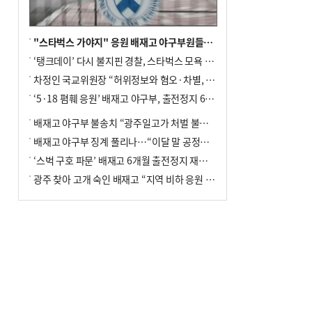
"스타벅스 가야지" 응원 배재고 야구부원들, 학교서 징계 처분
‘탱크데이’ 다시 불지핀 경찰, 스타벅스 모욕 혐의 압수수색
차정인 국교위원장 “허위정보와 혐오·차별, 학교 교실까지 유입"
‘5·18 폄훼 응원’ 배재고 야구부, 출전정지 6개월→1개월 감경
배재고 야구부 불송치 “광주일고가 처벌 불원 의사 표해”
배재고 야구부 징계 풀리나…“이달 말 공정위서 재심의”
‘스벅 구호 파문’ 배재고 6개월 출전정지 재심 신청키로
광주 찾아 고개 숙인 배재고 “지역 비하 응원 잘못”(종합)