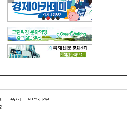
이란 공습 경고·취소 되풀이…오락가락 트럼프 비꼰 ‘타코’
오늘의 날씨-
[전체보기]
오늘의 날씨- 2026년 8월 6일
오늘의 날씨- 2026년 8월 5일
우리 결혼해요-
[전체보기]
우리 결혼해요- 김홍윤·정세빈 커플
령
고충처리
모바일국제신문
준