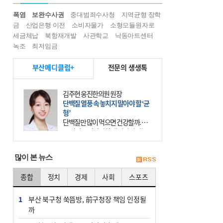
폭염
보완수사권
중대범죄수사청
지역균형 장학
금
산업은행 이전
소비자물가
소형모듈원자로
세금체납
북항재개발
사관학교
낙동아트센터
녹조
최저임금
부산메디클럽+
전문의 생생톡
김주현 웅진한의원 원장
단백질 열풍 속 놓치지 말아야 할 ‘균
형’
단백질만 많이 먹으면 건강할까. 요
즘 건강을 이야기할 때 빠지지 않는
키워드가 단백질이다. 헬스장을 다니
는 젊은 층부터 기초체력을 챙기려는
많이 본 뉴스
중·장년층까지 모두 “
종합
정치
경제
사회
스포츠
1
부산 북구청 쑥뜸방, 前구청장 책임 인정될
까