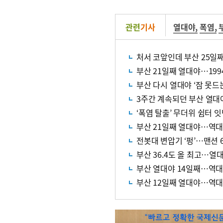
관련
기사
열대야
,
폭염
,
처서 코앞인데 부산 25일
부산 21일째 열대야…1994
부산 다시 열대야 ‘잠 못드는
3주간 계속되던 부산 열대야
‘폭염 탈출’ 무더위 쉼터 
부산 21일째 열대야…역대
전봇대 변압기 ‘펑’…맨션 
부산 36.4도 올 최고…열
부산 열대야 14일째…역대
부산 12일째 열대야…역대