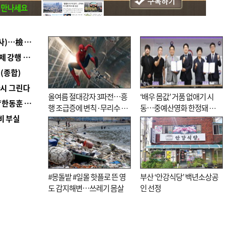
■ 검사 신분 버리고 직급하향(10년 이하 저연차 검사)…檢 중수청행 기피
■ 지역 상권도 말라죽을 판이라…가뭄 속 밀양물축제 강행 논란
(종합)
다시 그린다
올여름 절대강자 3파전…흥
‘배우 몸값’ 거품 없애기 시
■ 국힘 부산시당, ‘정이한 조력’ 시의원 윤리위에…‘한동훈 지지’도 신고접수
행 조급증에 변칙·무리수 마
동…중예산영화 한정돼 실
비 부실
케팅도
효성 의문도
#몽돌밭 #일몰 핫플로 뜬 영
부산 ‘안강식당’ 백년소상공
도 감지해변…쓰레기 몸살
인 선정