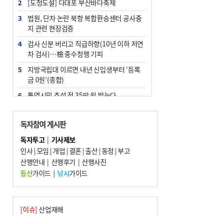
2
[도청도설] 다대포 부산바다축제
3
법원, 단차 논란 북항 복합환승센터 공사중
지 관련 현장검증
4
검사 신분 버리고 직급하향(10년 이하 저연
차 검사)…檢 중수청행 기피
5
지방국립대 이르면 내년 신입생부터 ‘등록
금 0원’(종합)
6
통영시민 추석 전 35만 원 받는다
7
부산 철강공장 50대 노동자 추락사
독자참여 게시판
8
국힘 부산시당, ‘정이한 조력’ 시의원 윤리
위에…‘한동훈 지지’도 신고접수
독자투고
|
기사제보
인사
|
모임
|
개업
|
결혼
|
출산
|
동정
|
부고
9
탄소흡수력 높여 폭염 대응…부산 도시숲
산행안내
지도 다시 그린다
|
산행후기
|
산행사진
등산
가이드
|
낚시
가이드
10
지역 상권도 말라죽을 판이라…가뭄 속 밀
양물축제 강행 논란
[이슈]
산업재해