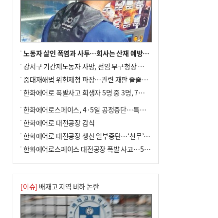
노동자 살인 폭염과 사투…회사는 산재 예방·전기료 절감 전력
강서구 기간제노동자 사망, 전임 부구청장 檢 송치
중대재해법 위헌제청 파장…관련 재판 줄줄이 브레이크
한화에어로 폭발사고 희생자 5명 중 3명, 7일 영면
한화에어로스페이스, 4·5일 공정중단…특별 안전점검
한화에어로 대전공장 감식
한화에어로 대전공장 생산 일부중단…‘천무’ 수출 비상
한화에어로스페이스 대전공장 폭발 사고…5명 사망·2명 부상(종합)
[이슈]
배재고 지역 비하 논란