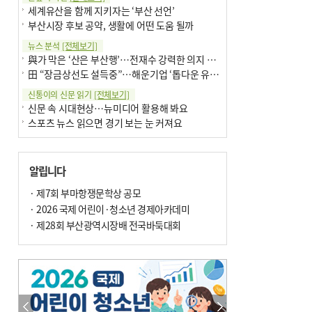
세계유산을 함께 지키자는 ‘부산 선언’
부산시장 후보 공약, 생활에 어떤 도움 될까
뉴스 분석
[전체보기]
與가 막은 ‘산은 부산행’…전재수 강력한 의지 표명 없인 공염불
田 “장금상선도 설득중”…해운기업 ‘톱다운 유치전’ 가속
신통이의 신문 읽기
[전체보기]
신문 속 시대현상…뉴미디어 활용해 봐요
스포츠 뉴스 읽으면 경기 보는 눈 커져요
어떻게 생각하십니까
[전체보기]
구·군 승진 축하화분 관행 없애자니 소상공인 울상
알립니다
3년째 병상에 있는 구의원…의정활동 못해도 월급 그대로
팩트체크
· 제7회 부마항쟁문학상 공모
[전체보기]
금정산 반려견 데리고 갈 수 있나…알아보니 ‘국립공원은 출입 불가’
· 2026 국제 어린이·청소년 경제아카데미
서울 도림천도 공업용수 활용한다는 사례, 정수 없이 한강물 공급…수질만 공업용수
· 제28회 부산광역시장배 전국바둑대회
포토에세이
[전체보기]
의령 한우산 털중나리
서산 간월암
한 손 뉴스
[전체보기]
골목 맛집 발굴 고메 셀렉션…부산시, 페스티벌 시월 연계