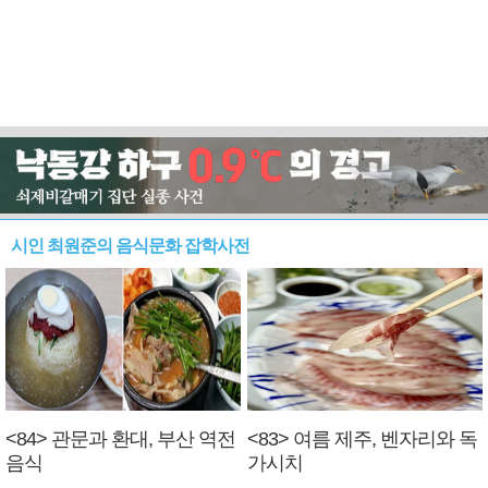
시인 최원준의 음식문화 잡학사전
<84> 관문과 환대, 부산 역전
<83> 여름 제주, 벤자리와 독
음식
가시치