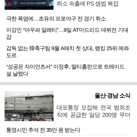
취소 속출에 PS 셈법 복잡
극한 폭염에…초유의 프로야구 전 경기 취소
이강인 “아우파 알레티”…9일 AT마드리드 데뷔전 기대
감
감독 없는 韓축구팀 9월 A매치 첫 상대, 랭킹 25위 에콰
도르
“성공은 자이언츠서” 이정후, 멀티홈런으로 트레이드
설 날렸다
울산·경남 소식
대포통장 모집해 전국 범죄조
직에 공급한 일당 200명 무더
기 검거
통영시민 추석 전 35만 원 받는다