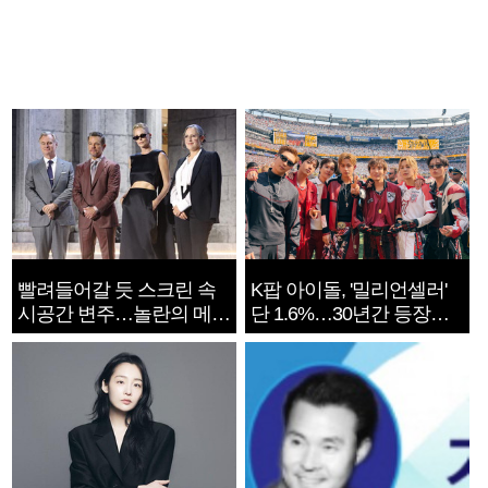
빨려들어갈 듯 스크린 속
K팝 아이돌, '밀리언셀러'
시공간 변주…놀란의 메시
단 1.6%…30년간 등장
지는 ‘전쟁 속죄’
1182개팀 전수조사