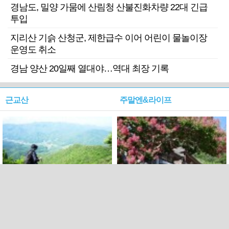
경남도, 밀양 가뭄에 산림청 산불진화차량 22대 긴급
투입
지리산 기슭 산청군, 제한급수 이어 어린이 물놀이장
운영도 취소
경남 양산 20일째 열대야…역대 최장 기록
근교산
주말엔&라이프
근교산&그너머…상주·문경
폭염보다 더 뜨거워라…100
청화산~시루봉
일을 붉게 불태울 ‘선비정신’
피었네