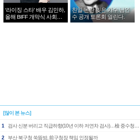
‘라이징 스타’ 배우 김민하,
친일 논란 빚은 가수 남인
올해 BIFF 개막식 사회자
수 공개 토론회 열린다.
확정
[많이 본 뉴스]
1
검사 신분 버리고 직급하향(10년 이하 저연차 검사)…檢 중수청행 기피
2
부산 북구청 쑥뜸방, 前구청장 책임 인정될까