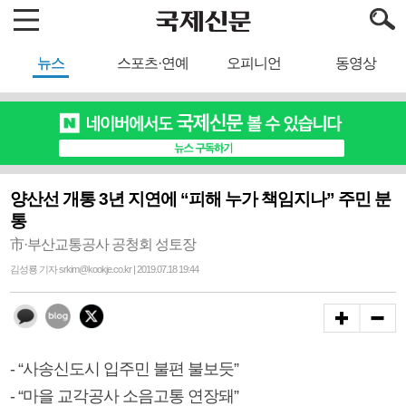
뉴스
스포츠·연예
오피니언
동영상
양산선 개통 3년 지연에 “피해 누가 책임지나” 주민 분
통
市·부산교통공사 공청회 성토장
김성룡 기자 srkim@kookje.co.kr | 2019.07.18 19:44
- “사송신도시 입주민 불편 불보듯”
- “마을 교각공사 소음고통 연장돼”