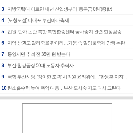
3
지방국립대 이르면 내년 신입생부터 ‘등록금 0원’(종합)
4
[도청도설] 다대포 부산바다축제
5
법원, 단차 논란 북항 복합환승센터 공사중지 관련 현장검증
6
지역 상권도 말라죽을 판이라…가뭄 속 밀양물축제 강행 논란
7
통영시민 추석 전 35만 원 받는다
8
부산 철강공장 50대 노동자 추락사
9
국힘 부산시당, ‘정이한 조력’ 시의원 윤리위에…‘한동훈 지지’도 신고접수
10
탄소흡수력 높여 폭염 대응…부산 도시숲 지도 다시 그린다