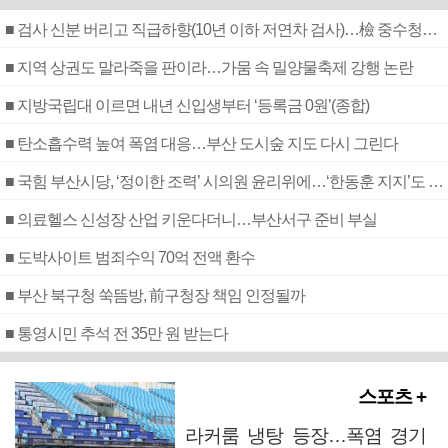
■ 검사 신분 버리고 직급하향(10년 이하 저연차 검사)…檢 중수청행 기피
■ 지역 상권도 말라죽을 판이라…가뭄 속 밀양물축제 강행 논란
■ 지방국립대 이르면 내년 신입생부터 ‘등록금 0원’(종합)
■ 탄소흡수력 높여 폭염 대응…부산 도시숲 지도 다시 그린다
■ 국힘 부산시당, ‘정이한 조력’ 시의원 윤리위에…‘한동훈 지지’도 신고접수
■ 의료헬스 신성장 산업 키운다더니…부산서구 준비 부실
■ 도박사이트 범죄수익 70억 전액 환수
■ 부산 북구청 쑥뜸방, 前구청장 책임 인정될까
■ 통영시민 추석 전 35만 원 받는다
스포츠 +
라커룸 냉탕 등장…폭염 경기