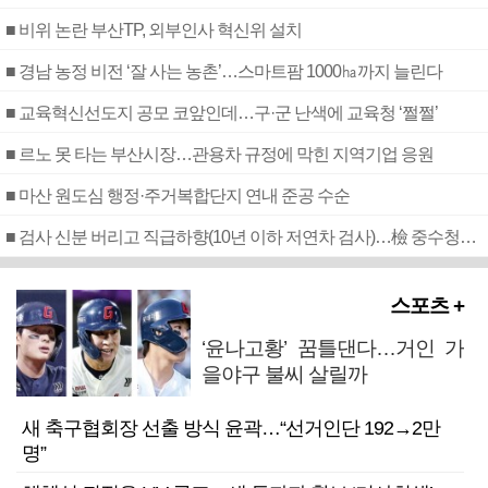
■ 비위 논란 부산TP, 외부인사 혁신위 설치
■ 경남 농정 비전 ‘잘 사는 농촌’…스마트팜 1000㏊까지 늘린다
■ 교육혁신선도지 공모 코앞인데…구·군 난색에 교육청 ‘쩔쩔’
■ 르노 못 타는 부산시장…관용차 규정에 막힌 지역기업 응원
■ 마산 원도심 행정·주거복합단지 연내 준공 수순
■ 검사 신분 버리고 직급하향(10년 이하 저연차 검사)…檢 중수청행 기피
스포츠 +
‘윤나고황’ 꿈틀댄다…거인 가
을야구 불씨 살릴까
새 축구협회장 선출 방식 윤곽…“선거인단 192→2만
명”