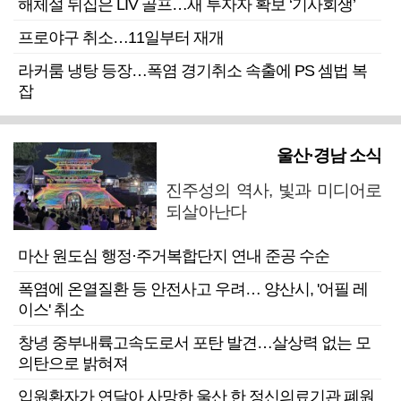
해체설 뒤집은 LIV 골프…새 투자자 확보 ‘기사회생’
프로야구 취소…11일부터 재개
라커룸 냉탕 등장…폭염 경기취소 속출에 PS 셈법 복
잡
울산·경남 소식
진주성의 역사, 빛과 미디어로
되살아난다
마산 원도심 행정·주거복합단지 연내 준공 수순
폭염에 온열질환 등 안전사고 우려… 양산시, '어필 레
이스' 취소
창녕 중부내륙고속도로서 포탄 발견…살상력 없는 모
의탄으로 밝혀져
입원환자가 연달아 사망한 울산 한 정신의료기관 폐원