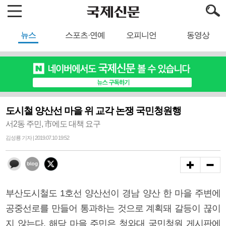
뉴스
스포츠·연예
오피니언
동영상
도시철 양산선 마을 위 교각 논쟁 국민청원행
서2동 주민, 市에도 대책 요구
김성룡 기자 | 2019.07.10 19:52
부산도시철도 1호선 양산선이 경남 양산 한 마을 주변에
공중선로를 만들어 통과하는 것으로 계획돼 갈등이 끊이
지 않는다. 해당 마을 주민은 청와대 국민청원 게시판에