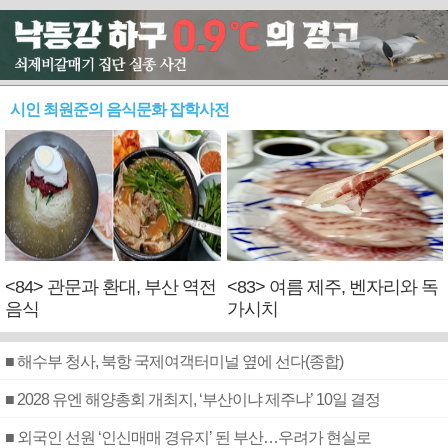
시인 최원준의 음식문화 잡학사전
<84> 관문과 환대, 부산 역전
<83> 여름 제주, 벤자리와 독
음식
가시치
■ 해수부 청사, 북항 국제여객터미널 옆에 선다(종합)
■ 2028 유엔 해양총회 개최지, ‘부산이냐 제주냐’ 10일 결정
■ 외국인 선원 ‘인신매매 경유지’ 된 부산…우려가 현실로