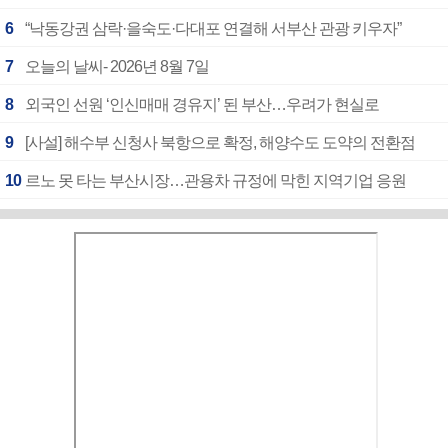
6
“낙동강권 삼락·을숙도·다대포 연결해 서부산 관광 키우자”
7
오늘의 날씨- 2026년 8월 7일
8
외국인 선원 ‘인신매매 경유지’ 된 부산…우려가 현실로
9
[사설] 해수부 신청사 북항으로 확정, 해양수도 도약의 전환점
10
르노 못 타는 부산시장…관용차 규정에 막힌 지역기업 응원