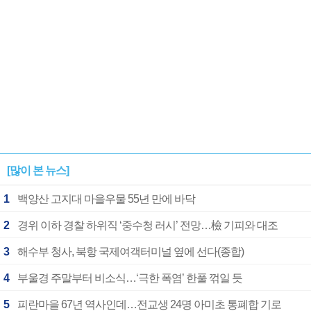
[많이 본 뉴스]
1
백양산 고지대 마을우물 55년 만에 바닥
2
경위 이하 경찰 하위직 ‘중수청 러시’ 전망…檢 기피와 대조
3
해수부 청사, 북항 국제여객터미널 옆에 선다(종합)
4
부울경 주말부터 비소식…‘극한 폭염’ 한풀 꺾일 듯
5
피란마을 67년 역사인데…전교생 24명 아미초 통폐합 기로