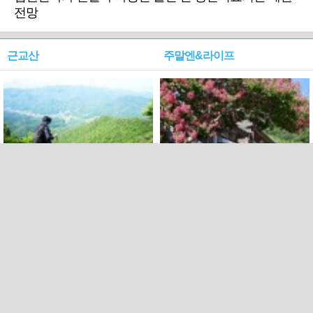
전망
근교산
주말엔&라이프
근교산&그너머…상주·문경
폭염보다 더 뜨거워라…100
청화산~시루봉
일을 붉게 불태울 ‘선비정신’
피었네
PC버전
엑스
페이스북
Copyright ⓒ 2015 All rights reserved by 국제신문