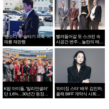
‘뺑소니 후 술타기 의혹’ 이
빨려들어갈 듯 스크린 속
재룡 재판행
시공간 변주…놀란의 메시
지는 ‘전쟁 속죄’
K팝 아이돌, '밀리언셀러'
‘라이징 스타’ 배우 김민하,
단 1.6%…30년간 등장
올해 BIFF 개막식 사회자
1182개팀 전수조사
확정