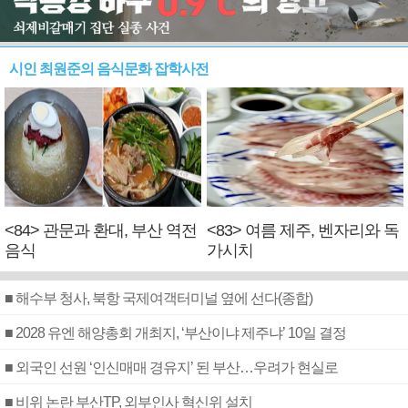
시인 최원준의 음식문화 잡학사전
<84> 관문과 환대, 부산 역전
<83> 여름 제주, 벤자리와 독
음식
가시치
■ 해수부 청사, 북항 국제여객터미널 옆에 선다(종합)
■ 2028 유엔 해양총회 개최지, ‘부산이냐 제주냐’ 10일 결정
■ 외국인 선원 ‘인신매매 경유지’ 된 부산…우려가 현실로
■ 비위 논란 부산TP, 외부인사 혁신위 설치