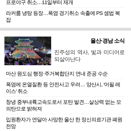
프로야구 취소…11일부터 재개
라커룸 냉탕 등장…폭염 경기취소 속출에 PS 셈법 복
잡
울산·경남 소식
진주성의 역사, 빛과 미디어로
되살아난다
마산 원도심 행정·주거복합단지 연내 준공 수순
폭염에 온열질환 등 안전사고 우려… 양산시, '어필 레
이스' 취소
창녕 중부내륙고속도로서 포탄 발견…살상력 없는 모
의탄으로 밝혀져
입원환자가 연달아 사망한 울산 한 정신의료기관 폐원
전망