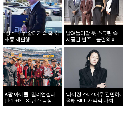
‘뺑소니 후 술타기 의혹’ 이
빨려들어갈 듯 스크린 속
재룡 재판행
시공간 변주…놀란의 메시
지는 ‘전쟁 속죄’
K팝 아이돌, '밀리언셀러'
‘라이징 스타’ 배우 김민하,
단 1.6%…30년간 등장
올해 BIFF 개막식 사회자
1182개팀 전수조사
확정