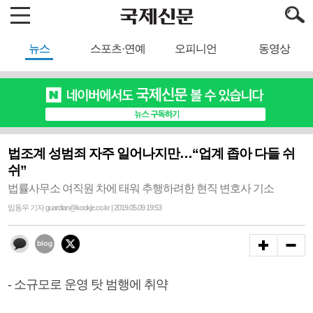
뉴스
스포츠·연예
오피니언
동영상
법조계 성범죄 자주 일어나지만…“업계 좁아 다들 쉬
쉬”
법률사무소 여직원 차에 태워 추행하려한 현직 변호사 기소
임동우 기자 guardian@kookje.co.kr | 2019.05.09 19:53
- 소규모로 운영 탓 범행에 취약