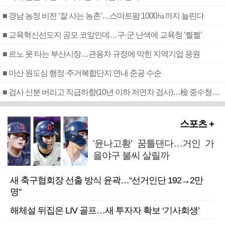
■ 경남 농정 비전 ‘잘 사는 농촌’…스마트팜 1000㏊까지 늘린다
■ 교육혁신선도지 공모 코앞인데…구·군 난색에 교육청 ‘쩔쩔’
■ 르노 못 타는 부산시장…관용차 규정에 막힌 지역기업 응원
■ 마산 원도심 행정·주거복합단지 연내 준공 수순
■ 검사 신분 버리고 직급하향(10년 이하 저연차 검사)…檢 중수청행 기피
스포츠 +
‘윤나고황’ 꿈틀댄다…거인 가
을야구 불씨 살릴까
새 축구협회장 선출 방식 윤곽…“선거인단 192→2만
명”
해체설 뒤집은 LIV 골프…새 투자자 확보 ‘기사회생’