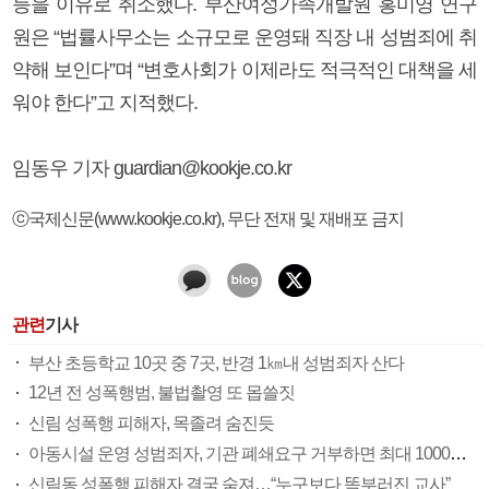
등을 이유로 취소했다. 부산여성가족개발원 홍미영 연구
원은 “법률사무소는 소규모로 운영돼 직장 내 성범죄에 취
약해 보인다”며 “변호사회가 이제라도 적극적인 대책을 세
워야 한다”고 지적했다.
임동우 기자 guardian@kookje.co.kr
ⓒ국제신문(www.kookje.co.kr), 무단 전재 및 재배포 금지
관련
기사
부산 초등학교 10곳 중 7곳, 반경 1㎞내 성범죄자 산다
12년 전 성폭행범, 불법촬영 또 몹쓸짓
신림 성폭행 피해자, 목졸려 숨진듯
아동시설 운영 성범죄자, 기관 폐쇄요구 거부하면 최대 1000만 원 과태료
신림동 성폭행 피해자 결국 숨져…“누구보다 똑부러진 교사”