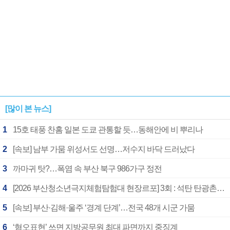
[많이 본 뉴스]
1
15호 태풍 찬홈 일본 도쿄 관통할 듯…동해안에 비 뿌리나
2
[속보] 남부 가뭄 위성서도 선명…저수지 바닥 드러났다
3
까마귀 탓?…폭염 속 부산 북구 986가구 정전
4
[2026 부산청소년극지체험탐험대 현장르포] 3회 : 석탄 탄광촌에서 북극 연구의 중심지로
5
[속보] 부산·김해·울주 ‘경계 단계’…전국 48개 시군 가뭄
6
‘혐오표현’ 쓰면 지방공무원 최대 파면까지 중징계