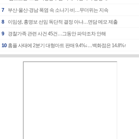
7
부산·울산·경남 폭염 속 소나기·비…무더위는 지속
8
이임생, 홍명보 선임 독단적 결정 아냐…면담 메모 제출
9
경찰가족 관련 사건 45건…그동안 파악조차 안해
10
홈플 사태에 2분기 대형마트 판매 9.4%↓…백화점은 14.8%↑